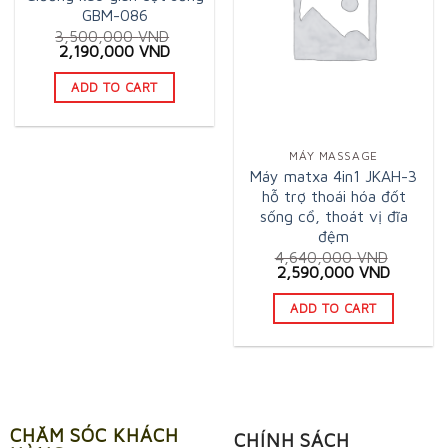
GBM-086
3,500,000
VND
Original
Current
2,190,000
VND
price
price
was:
is:
ADD TO CART
3,500,000 VND.
2,190,000 VND.
MÁY MASSAGE
Máy matxa 4in1 JKAH-3
hỗ trợ thoái hóa đốt
sống cổ, thoát vị đĩa
đệm
4,640,000
VND
Original
Current
2,590,000
VND
price
price
was:
is:
ADD TO CART
4,640,000 VND.
2,590,0
CHĂM SÓC KHÁCH
CHÍNH SÁCH