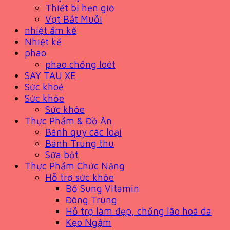
Thiết bị hẹn giờ
Vợt Bắt Muỗi
nhiệt ẩm kế
Nhiệt kế
phao
phao chống loét
SAY TAU XE
Sức khoẻ
Sức khỏe
Sức khỏe
Thực Phẩm & Đồ Ăn
Bánh quy các loại
Bánh Trung thu
Sữa bột
Thực Phẩm Chức Năng
Hỗ trợ sức khỏe
Bổ Sung Vitamin
Đông Trùng
Hỗ trợ làm đẹp, chống lão hoá da
Kẹo Ngậm