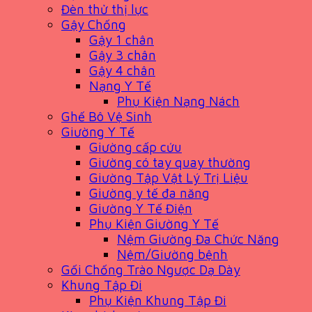
Đèn thử thị lực
Gậy Chống
Gậy 1 chân
Gậy 3 chân
Gậy 4 chân
Nạng Y Tế
Phụ Kiện Nạng Nách
Ghế Bô Vệ Sinh
Giường Y Tế
Giường cấp cứu
Giường có tay quay thường
Giường Tập Vật Lý Trị Liệu
Giường y tế đa năng
Giường Y Tế Điện
Phụ Kiện Giường Y Tế
Nệm Giường Đa Chức Năng
Nệm/Giường bệnh
Gối Chống Trào Ngược Dạ Dày
Khung Tập Đi
Phụ Kiện Khung Tập Đi