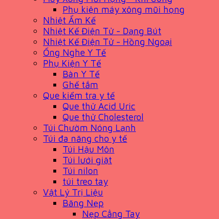
Phụ kiện máy xông mũi họng
Nhiệt Ẩm Kế
Nhiệt Kế Điện Tử - Dạng Bút
Nhiệt Kế Điện Tử - Hồng Ngoại
Ống Nghe Y Tế
Phụ Kiện Y Tế
Bàn Y Tế
Ghế tắm
Que kiểm tra y tế
Que thử Acid Uric
Que thử Cholesterol
Túi Chườm Nóng Lạnh
Túi đa năng cho y tế
Túi Hậu Môn
Túi lưới giặt
Túi nilon
túi treo tay
Vật Lý Trị Liệu
Băng Nẹp
Nẹp Cẳng Tay