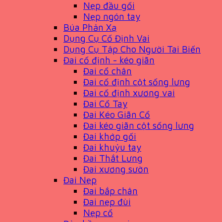
Nẹp đầu gối
Nẹp ngón tay
Búa Phản Xạ
Dụng Cụ Cố Định Vai
Dụng Cụ Tập Cho Người Tai Biến
Đai cố định - kéo giãn
Đai cổ chân
Đai cố định cột sống lưng
Đai cố định xương vai
Đai Cổ Tay
Đai Kéo Giãn Cổ
Đai kéo giãn cột sống lưng
Đai khớp gối
Đai khuỷu tay
Đai Thắt Lưng
Đai xương sườn
Đai Nẹp
Đai bắp chân
Đai nẹp đùi
Nẹp cổ