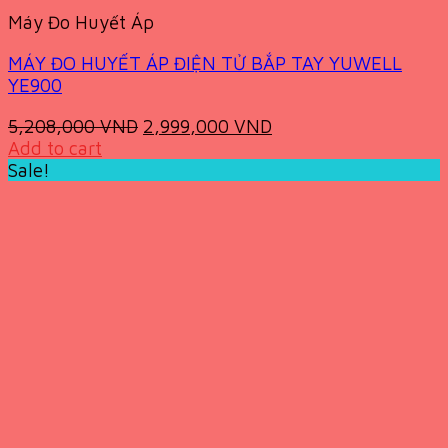
Máy Đo Huyết Áp
MÁY ĐO HUYẾT ÁP ĐIỆN TỬ BẮP TAY YUWELL
YE900
Original
Current
5,208,000
VND
2,999,000
VND
price
price
Add to cart
was:
is:
Sale!
5,208,000 VND.
2,999,000 VND.