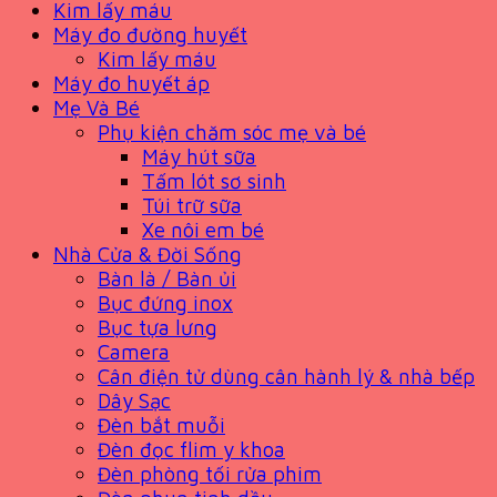
Kim lấy máu
Máy đo đường huyết
Kim lấy máu
Máy đo huyết áp
Mẹ Và Bé
Phụ kiện chăm sóc mẹ và bé
Máy hút sữa
Tấm lót sơ sinh
Túi trữ sữa
Xe nôi em bé
Nhà Cửa & Đời Sống
Bàn là / Bàn ủi
Bục đứng inox
Bục tựa lưng
Camera
Cân điện tử dùng cân hành lý & nhà bếp
Dây Sạc
Đèn bắt muỗi
Đèn đọc flim y khoa
Đèn phòng tối rửa phim