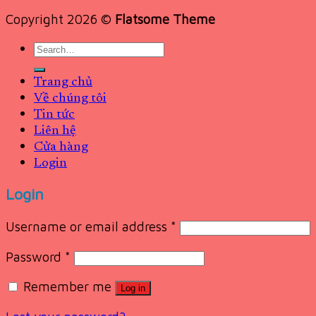
Copyright 2026 ©
Flatsome Theme
Search
for:
Trang chủ
Về chúng tôi
Tin tức
Liên hệ
Cửa hàng
Login
Login
Username or email address
*
Password
*
Remember me
Log in