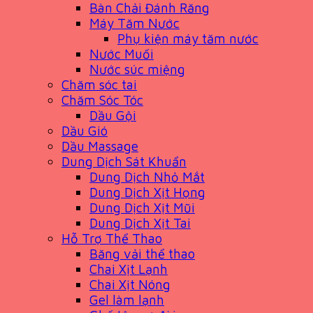
Bàn Chải Đánh Răng
Máy Tăm Nước
Phụ kiện máy tăm nước
Nước Muối
Nước súc miệng
Chăm sóc tai
Chăm Sóc Tóc
Dầu Gội
Dầu Gió
Dầu Massage
Dung Dịch Sát Khuẩn
Dung Dịch Nhỏ Mắt
Dung Dịch Xịt Họng
Dung Dịch Xịt Mũi
Dung Dịch Xịt Tai
Hỗ Trợ Thể Thao
Băng vải thể thao
Chai Xịt Lạnh
Chai Xịt Nóng
Gel làm lạnh