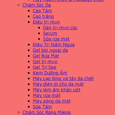
Chăm Sóc Da
Cao Tắm
Cao trắng
Điều trị mụn
Dán trị mụn cóc
Serum
Sữa rửa mặt
Điều Trị Nấm Ngứa
Gel bôi ngoài da
Gel Rửa Mặt
Gel trị mụn
Gel Trị Sẹo
Kem Dưỡng Ẩm
Máy cạo lông và tẩy da chết
Máy điện di cho da mặt
Máy làm ấm khăn ướt
Máy rửa mặt
Máy xông da mặt
Sữa Tắm
Chăm Sóc Răng Miệng