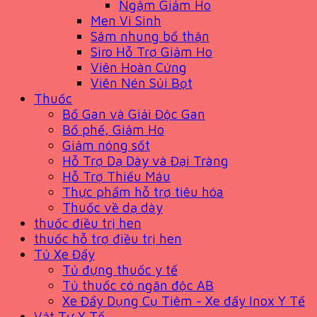
Ngậm Giảm Ho
Men Vi Sinh
Sâm nhung bổ thận
Siro Hỗ Trợ Giảm Ho
Viên Hoàn Cứng
Viên Nén Sủi Bọt
Thuốc
Bổ Gan và Giải Độc Gan
Bổ phế, Giảm Ho
Giảm nóng sốt
Hỗ Trợ Dạ Dày và Đại Tràng
Hỗ Trợ Thiếu Máu
Thực phẩm hỗ trợ tiêu hóa
Thuốc về dạ dày
thuốc điều trị hen
thuốc hỗ trợ điều trị hen
Tủ Xe Đẩy
Tủ đựng thuốc y tế
Tủ thuốc có ngăn độc AB
Xe Đẩy Dụng Cụ Tiêm - Xe đẩy Inox Y Tế
Vật Tư Y Tế