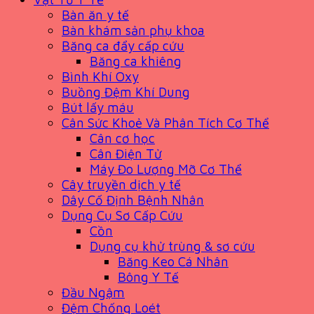
Bàn ăn y tế
Bàn khám sản phụ khoa
Băng ca đẩy cấp cứu
Băng ca khiêng
Bình Khí Oxy
Buồng Đệm Khí Dung
Bút lấy máu
Cân Sức Khoẻ Và Phân Tích Cơ Thể
Cân cơ học
Cân Điện Tử
Máy Đo Lượng Mỡ Cơ Thể
Cây truyền dịch y tế
Dây Cố Định Bệnh Nhân
Dụng Cụ Sơ Cấp Cứu
Cồn
Dụng cụ khử trùng & sơ cứu
Băng Keo Cá Nhân
Bông Y Tế
Đầu Ngậm
Đệm Chống Loét