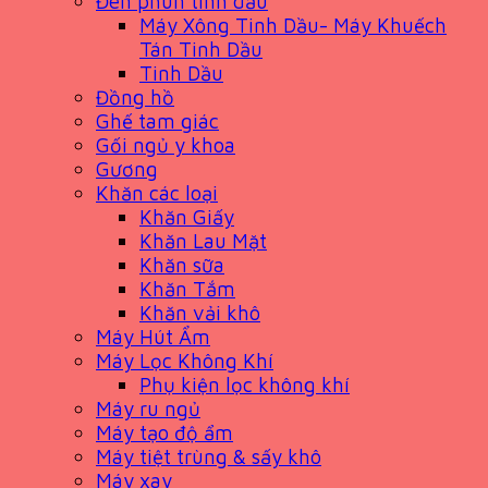
Đèn phun tinh dầu
Máy Xông Tinh Dầu- Máy Khuếch
Tán Tinh Dầu
Tinh Dầu
Đồng hồ
Ghế tam giác
Gối ngủ y khoa
Gương
Khăn các loại
Khăn Giấy
Khăn Lau Mặt
Khăn sữa
Khăn Tắm
Khăn vải khô
Máy Hút Ẩm
Máy Lọc Không Khí
Phụ kiện lọc không khí
Máy ru ngủ
Máy tạo độ ẩm
Máy tiệt trùng & sấy khô
Máy xay