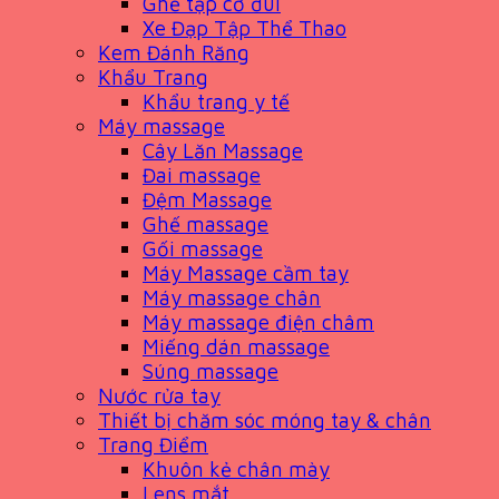
Ghế tập cơ đùi
Xe Đạp Tập Thể Thao
Kem Đánh Răng
Khẩu Trang
Khẩu trang y tế
Máy massage
Cây Lăn Massage
Đai massage
Đệm Massage
Ghế massage
Gối massage
Máy Massage cầm tay
Máy massage chân
Máy massage điện châm
Miếng dán massage
Súng massage
Nước rửa tay
Thiết bị chăm sóc móng tay & chân
Trang Điểm
Khuôn kẻ chân mày
Lens mắt