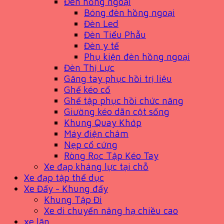
Đèn hồng ngoại
Bóng đèn hồng ngoại
Đèn Led
Đèn Tiểu Phẫu
Đèn y tế
Phụ kiện đèn hồng ngoại
Đèn Thị Lực
Găng tay phục hồi trị liệu
Ghế kéo cổ
Ghế tập phục hồi chức năng
Giường kéo dãn cột sống
Khung Quay Khớp
Máy điện châm
Nẹp cổ cứng
Ròng Rọc Tập Kéo Tay
Xe đạp kháng lực tại chỗ
Xe đạp tập thể dục
Xe Đẩy - Khung đẩy
Khung Tập Đi
Xe di chuyển nâng hạ chiều cao
xe lăn