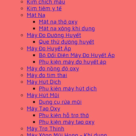
Kim chích máu
Kim tiêm y tế
Mặt Nạ
Mặt nạ thở oxy
Mặt nạ xông khí dung
Máy Đo Đường Huyết
Que thử đường huyết
Máy Đo Huyết Áp
Bộ Đổi Điện Máy Đo Huyết Áp
Phụ kiện máy đo huyết áp
Máy đo nồng độ oxy
Máy đo tim thai
Máy Hút Dịch
Phụ kiện máy hút dịch
Máy Hút Mũi
Dụng cụ rửa mũi
Máy Tạo Oxy
Phụ kiện hỗ trợ thở
Phụ kiện máy tạo oxy
Máy Trợ Thính
Máy Xông Mũi Họng - Khí dung