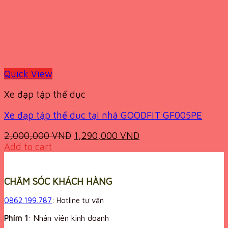
Quick View
Xe đạp tập thể dục
Xe đạp tập thể dục tại nhà GOODFIT GF005PE
Original
Current
2,000,000
VND
1,290,000
VND
price
price
Add to cart
was:
is:
2,000,000 VND.
1,290,000 VND.
CHĂM SÓC KHÁCH HÀNG
0862.199.787
: Hotline tư vấn
Phím 1
: Nhân viên kinh doanh