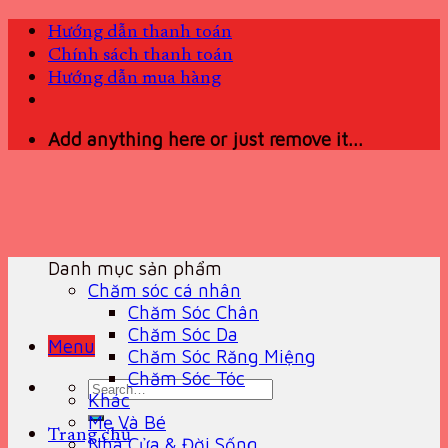
Skip
Hướng dẫn thanh toán
to
Chính sách thanh toán
content
Hướng dẫn mua hàng
Add anything here or just remove it...
Danh mục sản phẩm
Chăm sóc cá nhân
Chăm Sóc Chân
Chăm Sóc Da
Menu
Chăm Sóc Răng Miệng
Chăm Sóc Tóc
Search
Khác
for:
Mẹ Và Bé
Trang chủ
Nhà Cửa & Đời Sống