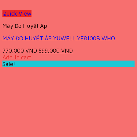
Quick View
Máy Đo Huyết Áp
MÁY ĐO HUYẾT ÁP YUWELL YE8100B WHO
Original
Current
770,000
VND
599,000
VND
price
price
Add to cart
was:
is:
Sale!
770,000 VND.
599,000 VND.