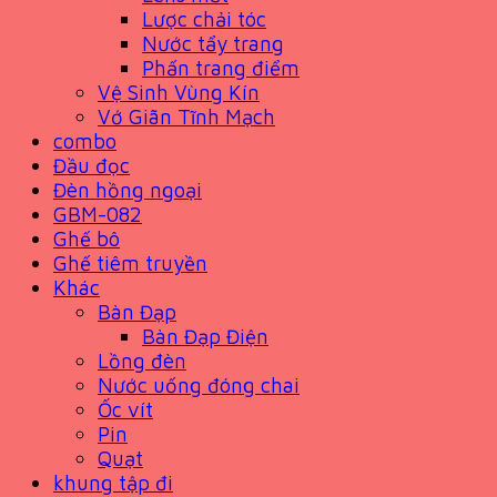
Lược chải tóc
Nước tẩy trang
Phấn trang điểm
Vệ Sinh Vùng Kín
Vớ Giãn Tĩnh Mạch
combo
Đầu đọc
Đèn hồng ngoại
GBM-082
Ghế bô
Ghế tiêm truyền
Khác
Bàn Đạp
Bàn Đạp Điện
Lồng đèn
Nước uống đóng chai
Ốc vít
Pin
Quạt
khung tập đi