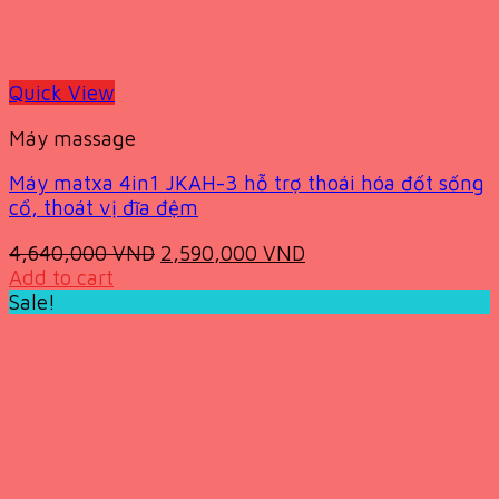
Quick View
Máy massage
Máy matxa 4in1 JKAH-3 hỗ trợ thoái hóa đốt sống
cổ, thoát vị đĩa đệm
Original
Current
4,640,000
VND
2,590,000
VND
price
price
Add to cart
was:
is:
Sale!
4,640,000 VND.
2,590,000 VND.