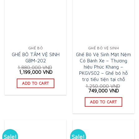
GHẾ BÔ
GHẾ BÔ VỆ SINH
GHẾ BÔ TẮM VỆ SINH
Ghế Bô Vệ Sinh Mặt Nệm
GBM-202
Có Bánh Xe – Thương
hiệu Phúc Khang –
1,880,000
VND
Original
Current
1,199,000
VND
PKGVS02 – Ghế bô hỗ
price
price
trợ tiểu tiện tại chỗ
was:
is:
ADD TO CART
1,880,000 VND.
1,199,000 VND.
1,250,000
VND
Original
Current
749,000
VND
price
price
was:
is:
ADD TO CART
1,250,000 VND.
749,000
Sale!
Sale!