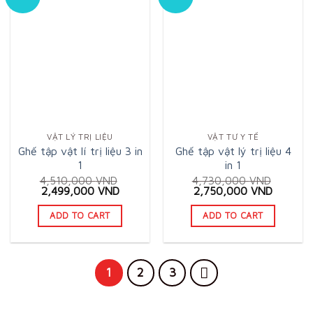
VẬT LÝ TRỊ LIỆU
VẬT TƯ Y TẾ
Ghế tập vật lí trị liệu 3 in
Ghế tập vật lý trị liệu 4
1
in 1
4,510,000
VND
4,730,000
VND
Original
Current
Original
Current
2,499,000
VND
2,750,000
VND
price
price
price
price
was:
is:
was:
is:
ADD TO CART
ADD TO CART
4,510,000 VND.
2,499,000 VND.
4,730,000 VND.
2,750,0
1
2
3