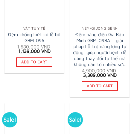
VẬT TƯ Y TẾ
NỆM/GIƯỜNG BỆNH
Đệm chống loét có lỗ bô
Đệm nâng điện Gia Bảo
GBM-096
Minh GBM-098A – giải
pháp hỗ trợ nâng lưng tự
1,680,000
VND
Original
Current
1,139,000
VND
động, giúp người bệnh dễ
price
price
dàng thay đổi tư thế mà
was:
is:
ADD TO CART
không cần tốn nhiều sức.
1,680,000 VND.
1,139,000 VND.
4,900,000
VND
Original
Current
3,389,000
VND
price
price
was:
is:
ADD TO CART
4,900,000 VND.
3,389,0
Sale!
Sale!