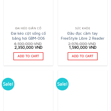
ĐAI KÉO GIÃN CỔ
SỨC KHỎE
Đai kéo cột sống cổ
Đầu đọc cầm tay
bằng hơi GBM-006
FreeStyle Libre 2 Reader
4,100,000
VND
2,976,000
VND
Original
Current
Original
Current
2,350,000
VND
1,590,000
VND
price
price
price
price
was:
is:
was:
is:
ADD TO CART
ADD TO CART
4,100,000 VND.
2,350,000 VND.
2,976,000 VND.
1,590,0
Sale!
Sale!