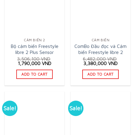
CẢM BIẾN 2
CẢM BIẾN
Bộ cảm biến Freestyle
ComBo Đầu đọc và Cảm
libre 2 Plus Sensor
biến Freestyle libre 2
3,506,100
VND
6,482,000
VND
Original
Current
Original
Current
1,790,000
VND
3,380,000
VND
price
price
price
price
was:
is:
was:
is:
ADD TO CART
ADD TO CART
3,506,100 VND.
1,790,000 VND.
6,482,000 VND.
3,380,0
Sale!
Sale!