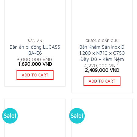
BÀN ĂN
GIƯỜNG CẤP CỨU
Bàn ăn di động LUCASS
Bàn Khám Sản Inox D
BA-E6
1.280 x N710 x C750
Đầy Đủ + Kèm Nệm
3,000,000
VND
Original
Current
1,690,000
VND
4,220,000
VND
price
price
Original
Current
2,489,000
VND
was:
is:
price
price
ADD TO CART
3,000,000 VND.
1,690,000 VND.
was:
is:
ADD TO CART
4,220,000 VND.
2,489,0
Sale!
Sale!