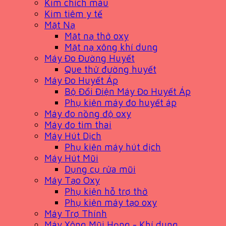
Kim chích máu
Kim tiêm y tế
Mặt Nạ
Mặt nạ thở oxy
Mặt nạ xông khí dung
Máy Đo Đường Huyết
Que thử đường huyết
Máy Đo Huyết Áp
Bộ Đổi Điện Máy Đo Huyết Áp
Phụ kiện máy đo huyết áp
Máy đo nồng độ oxy
Máy đo tim thai
Máy Hút Dịch
Phụ kiện máy hút dịch
Máy Hút Mũi
Dụng cụ rửa mũi
Máy Tạo Oxy
Phụ kiện hỗ trợ thở
Phụ kiện máy tạo oxy
Máy Trợ Thính
Máy Xông Mũi Họng - Khí dung