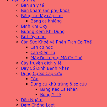
Bàn ăn y tế
Bàn khám sản phụ khoa
Băng ca đẩy cấp cứu
Băng ca khiêng
Bình Khí Oxy
Buồng Đệm Khí Dung
Bút lấy máu
Cân Sức Khoẻ Và Phân Tích Cơ Thể
Cân cơ học
Cân Điện Tử
Máy Đo Lượng Mỡ Cơ Thể
Cây truyền dịch y tế
Dây Cố Định Bệnh Nhân
Dụng Cụ Sơ Cấp Cứu
Cồn
Dụng cụ khử trùng & sơ cứu
Băng Keo Cá Nhân
Bông Y Tế
Đầu Ngậm
Đệm Chống Loét