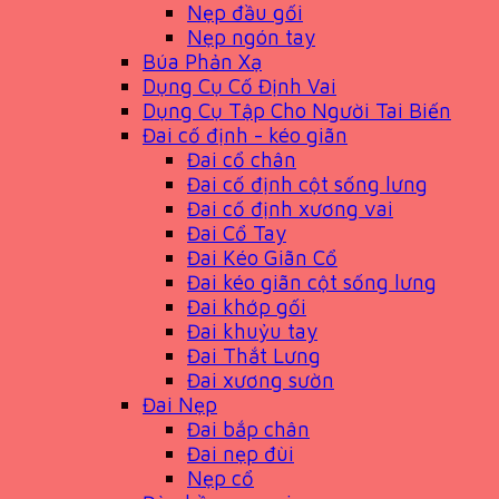
Nẹp đầu gối
Nẹp ngón tay
Búa Phản Xạ
Dụng Cụ Cố Định Vai
Dụng Cụ Tập Cho Người Tai Biến
Đai cố định - kéo giãn
Đai cổ chân
Đai cố định cột sống lưng
Đai cố định xương vai
Đai Cổ Tay
Đai Kéo Giãn Cổ
Đai kéo giãn cột sống lưng
Đai khớp gối
Đai khuỷu tay
Đai Thắt Lưng
Đai xương sườn
Đai Nẹp
Đai bắp chân
Đai nẹp đùi
Nẹp cổ