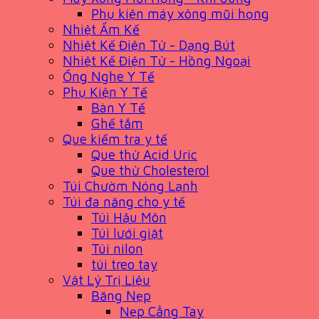
Phụ kiện máy xông mũi họng
Nhiệt Ẩm Kế
Nhiệt Kế Điện Tử - Dạng Bút
Nhiệt Kế Điện Tử - Hồng Ngoại
Ống Nghe Y Tế
Phụ Kiện Y Tế
Bàn Y Tế
Ghế tắm
Que kiểm tra y tế
Que thử Acid Uric
Que thử Cholesterol
Túi Chườm Nóng Lạnh
Túi đa năng cho y tế
Túi Hậu Môn
Túi lưới giặt
Túi nilon
túi treo tay
Vật Lý Trị Liệu
Băng Nẹp
Nẹp Cẳng Tay