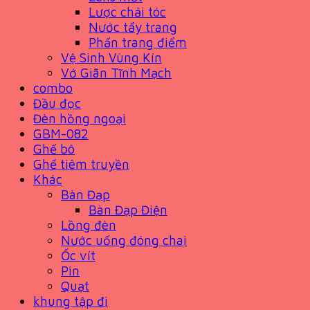
Lược chải tóc
Nước tẩy trang
Phấn trang điểm
Vệ Sinh Vùng Kín
Vớ Giãn Tĩnh Mạch
combo
Đầu đọc
Đèn hồng ngoại
GBM-082
Ghế bô
Ghế tiêm truyền
Khác
Bàn Đạp
Bàn Đạp Điện
Lồng đèn
Nước uống đóng chai
Ốc vít
Pin
Quạt
khung tập đi