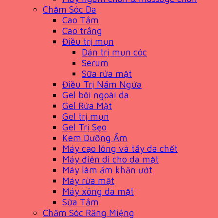
Chăm Sóc Da
Cao Tắm
Cao trắng
Điều trị mụn
Dán trị mụn cóc
Serum
Sữa rửa mặt
Điều Trị Nấm Ngứa
Gel bôi ngoài da
Gel Rửa Mặt
Gel trị mụn
Gel Trị Sẹo
Kem Dưỡng Ẩm
Máy cạo lông và tẩy da chết
Máy điện di cho da mặt
Máy làm ấm khăn ướt
Máy rửa mặt
Máy xông da mặt
Sữa Tắm
Chăm Sóc Răng Miệng