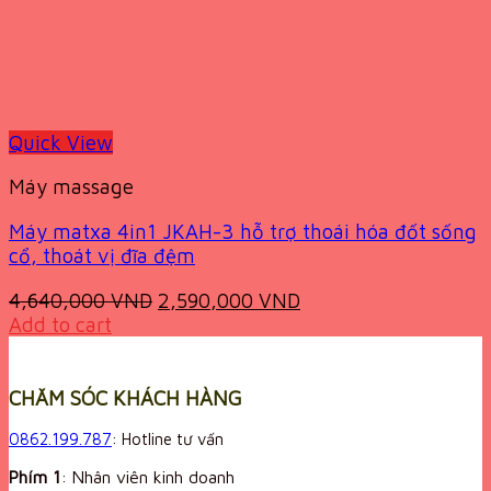
Quick View
Máy massage
Máy matxa 4in1 JKAH-3 hỗ trợ thoái hóa đốt sống
cổ, thoát vị đĩa đệm
Original
Current
4,640,000
VND
2,590,000
VND
price
price
Add to cart
was:
is:
4,640,000 VND.
2,590,000 VND.
CHĂM SÓC KHÁCH HÀNG
0862.199.787
: Hotline tư vấn
Phím 1
: Nhân viên kinh doanh