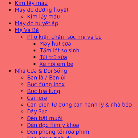
Kim lấy máu
Máy đo đường huyết
Kim lấy máu
Máy đo huyết áp
Mẹ Và Bé
Phụ kiện chăm sóc mẹ và bé
Máy hút sữa
Tấm lót sơ sinh
Túi trữ sữa
Xe nôi em bé
Nhà Cửa & Đời Sống
Bàn là / Bàn ủi
Bục đứng inox
Bục tựa lưng
Camera
Cân điện tử dùng cân hành lý & nhà bếp
Dây Sạc
Đèn bắt muỗi
Đèn đọc flim y khoa
Đèn phòng tối rửa phim