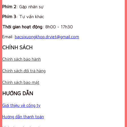
Phím 2
: Gặp nhân sự
Phím 3
: Tư vấn khác
Thời gian hoạt động
:
8h00 - 17h30
Email:
bacsixuongkhop.drviet@gmail.com
CHÍNH SÁCH
Chính sách bảo hành
Chính sách đổi trả hàng
Chính sách bảo mật
HƯỚNG DẪN
Giới thiệu về công ty
Hướng dẫn thanh toán