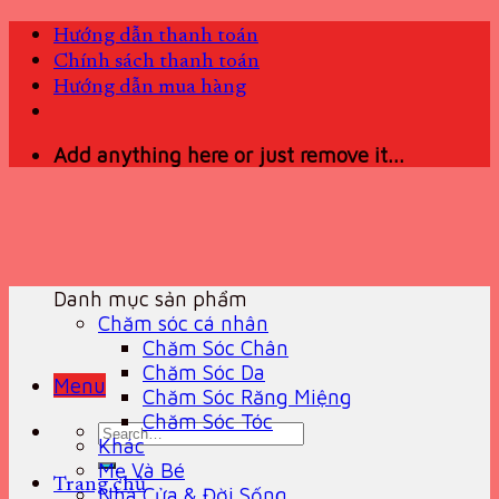
Skip
Hướng dẫn thanh toán
to
Chính sách thanh toán
content
Hướng dẫn mua hàng
Add anything here or just remove it...
Danh mục sản phẩm
Chăm sóc cá nhân
Chăm Sóc Chân
Chăm Sóc Da
Menu
Chăm Sóc Răng Miệng
Chăm Sóc Tóc
Search
Khác
for:
Mẹ Và Bé
Trang chủ
Nhà Cửa & Đời Sống