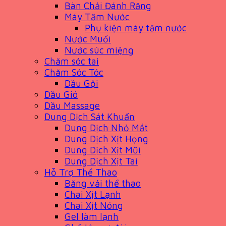
Bàn Chải Đánh Răng
Máy Tăm Nước
Phụ kiện máy tăm nước
Nước Muối
Nước súc miệng
Chăm sóc tai
Chăm Sóc Tóc
Dầu Gội
Dầu Gió
Dầu Massage
Dung Dịch Sát Khuẩn
Dung Dịch Nhỏ Mắt
Dung Dịch Xịt Họng
Dung Dịch Xịt Mũi
Dung Dịch Xịt Tai
Hỗ Trợ Thể Thao
Băng vải thể thao
Chai Xịt Lạnh
Chai Xịt Nóng
Gel làm lạnh