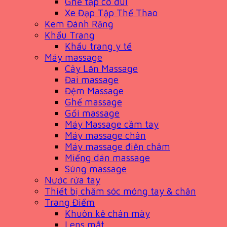
Ghế tập cơ đùi
Xe Đạp Tập Thể Thao
Kem Đánh Răng
Khẩu Trang
Khẩu trang y tế
Máy massage
Cây Lăn Massage
Đai massage
Đệm Massage
Ghế massage
Gối massage
Máy Massage cầm tay
Máy massage chân
Máy massage điện châm
Miếng dán massage
Súng massage
Nước rửa tay
Thiết bị chăm sóc móng tay & chân
Trang Điểm
Khuôn kẻ chân mày
Lens mắt