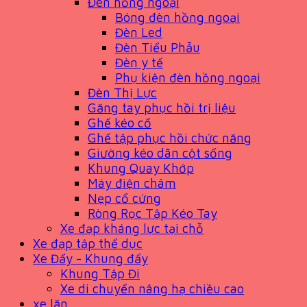
Đèn hồng ngoại
Bóng đèn hồng ngoại
Đèn Led
Đèn Tiểu Phẫu
Đèn y tế
Phụ kiện đèn hồng ngoại
Đèn Thị Lực
Găng tay phục hồi trị liệu
Ghế kéo cổ
Ghế tập phục hồi chức năng
Giường kéo dãn cột sống
Khung Quay Khớp
Máy điện châm
Nẹp cổ cứng
Ròng Rọc Tập Kéo Tay
Xe đạp kháng lực tại chỗ
Xe đạp tập thể dục
Xe Đẩy - Khung đẩy
Khung Tập Đi
Xe di chuyển nâng hạ chiều cao
xe lăn