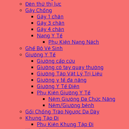
Đèn thử thị lực
Gậy Chống
Gậy 1 chân
Gậy 3 chân
Gậy 4 chân
Nạng Y Tế
Phụ Kiện Nạng Nách
Ghế Bô Vệ Sinh
Giường Y Tế
Giường cấp cứu
Giường có tay quay thường
Giường Tập Vật Lý Trị Liệu
Giường y tế đa năng
Giường Y Tế Điện
Phụ Kiện Giường Y Tế
Nệm Giường Đa Chức Năng
Nệm/Giường bệnh
Gối Chống Trào Ngược Dạ Dày
Khung Tập Đi
Phụ Kiện Khung Tập Đi