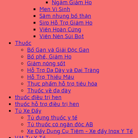
Ngậm Giảm Ho
Men Vi Sinh
Sâm nhung bổ thận
Siro Hỗ Trợ Giảm Ho
Viên Hoàn Cứng
Viên Nén Sủi Bọt
Thuốc
Bổ Gan và Giải Độc Gan
Bổ phế, Giảm Ho
Giảm nóng sốt
Hỗ Trợ Dạ Dày và Đại Tràng
Hỗ Trợ Thiếu Máu
Thực phẩm hỗ trợ tiêu hóa
Thuốc về dạ dày
thuốc điều trị hen
thuốc hỗ trợ điều trị hen
Tủ Xe Đẩy
Tủ đựng thuốc y tế
Tủ thuốc có ngăn độc AB
Xe Đẩy Dụng Cụ Tiêm - Xe đẩy Inox Y Tế
Vật Tư Y Tế