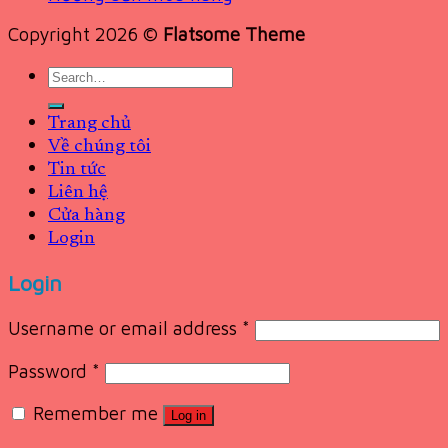
Copyright 2026 ©
Flatsome Theme
Search
for:
Trang chủ
Về chúng tôi
Tin tức
Liên hệ
Cửa hàng
Login
Login
Username or email address
*
Password
*
Remember me
Log in