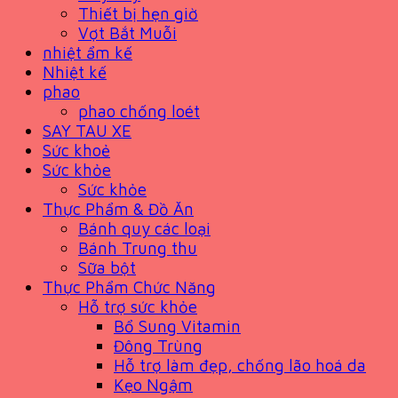
Thiết bị hẹn giờ
Vợt Bắt Muỗi
nhiệt ẩm kế
Nhiệt kế
phao
phao chống loét
SAY TAU XE
Sức khoẻ
Sức khỏe
Sức khỏe
Thực Phẩm & Đồ Ăn
Bánh quy các loại
Bánh Trung thu
Sữa bột
Thực Phẩm Chức Năng
Hỗ trợ sức khỏe
Bổ Sung Vitamin
Đông Trùng
Hỗ trợ làm đẹp, chống lão hoá da
Kẹo Ngậm