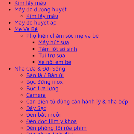
Kim lấy máu
Máy đo đường huyết
Kim lấy máu
Máy đo huyết áp
Mẹ Và Bé
Phụ kiện chăm sóc mẹ và bé
Máy hút sữa
Tấm lót sơ sinh
Túi trữ sữa
Xe nôi em bé
Nhà Cửa & Đời Sống
Bàn là / Bàn ủi
Bục đứng inox
Bục tựa lưng
Camera
Cân điện tử dùng cân hành lý & nhà bếp
Dây Sạc
Đèn bắt muỗi
Đèn đọc flim y khoa
Đèn phòng tối rửa phim