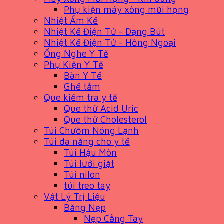
Phụ kiện máy xông mũi họng
Nhiệt Ẩm Kế
Nhiệt Kế Điện Tử - Dạng Bút
Nhiệt Kế Điện Tử - Hồng Ngoại
Ống Nghe Y Tế
Phụ Kiện Y Tế
Bàn Y Tế
Ghế tắm
Que kiểm tra y tế
Que thử Acid Uric
Que thử Cholesterol
Túi Chườm Nóng Lạnh
Túi đa năng cho y tế
Túi Hậu Môn
Túi lưới giặt
Túi nilon
túi treo tay
Vật Lý Trị Liệu
Băng Nẹp
Nẹp Cẳng Tay