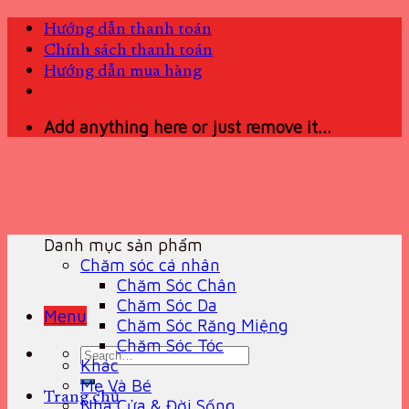
Skip
Hướng dẫn thanh toán
to
Chính sách thanh toán
content
Hướng dẫn mua hàng
Add anything here or just remove it...
Danh mục sản phẩm
Chăm sóc cá nhân
Chăm Sóc Chân
Chăm Sóc Da
Menu
Chăm Sóc Răng Miệng
Chăm Sóc Tóc
Search
Khác
for:
Mẹ Và Bé
Trang chủ
Nhà Cửa & Đời Sống