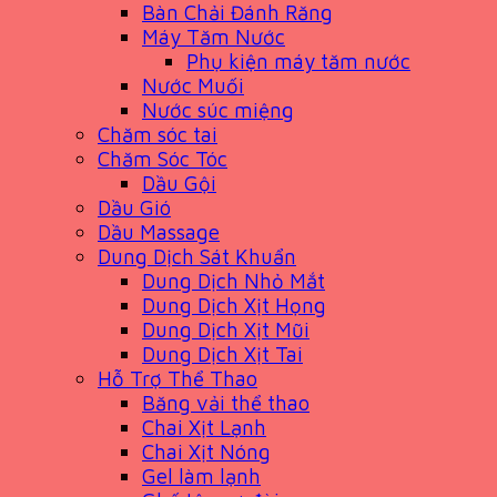
Bàn Chải Đánh Răng
Máy Tăm Nước
Phụ kiện máy tăm nước
Nước Muối
Nước súc miệng
Chăm sóc tai
Chăm Sóc Tóc
Dầu Gội
Dầu Gió
Dầu Massage
Dung Dịch Sát Khuẩn
Dung Dịch Nhỏ Mắt
Dung Dịch Xịt Họng
Dung Dịch Xịt Mũi
Dung Dịch Xịt Tai
Hỗ Trợ Thể Thao
Băng vải thể thao
Chai Xịt Lạnh
Chai Xịt Nóng
Gel làm lạnh