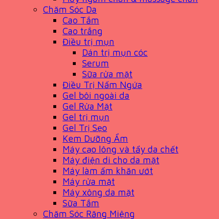
Chăm Sóc Da
Cao Tắm
Cao trắng
Điều trị mụn
Dán trị mụn cóc
Serum
Sữa rửa mặt
Điều Trị Nấm Ngứa
Gel bôi ngoài da
Gel Rửa Mặt
Gel trị mụn
Gel Trị Sẹo
Kem Dưỡng Ẩm
Máy cạo lông và tẩy da chết
Máy điện di cho da mặt
Máy làm ấm khăn ướt
Máy rửa mặt
Máy xông da mặt
Sữa Tắm
Chăm Sóc Răng Miệng