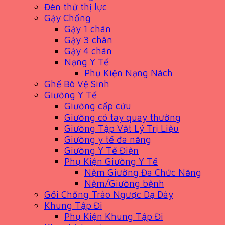
Đèn thử thị lực
Gậy Chống
Gậy 1 chân
Gậy 3 chân
Gậy 4 chân
Nạng Y Tế
Phụ Kiện Nạng Nách
Ghế Bô Vệ Sinh
Giường Y Tế
Giường cấp cứu
Giường có tay quay thường
Giường Tập Vật Lý Trị Liệu
Giường y tế đa năng
Giường Y Tế Điện
Phụ Kiện Giường Y Tế
Nệm Giường Đa Chức Năng
Nệm/Giường bệnh
Gối Chống Trào Ngược Dạ Dày
Khung Tập Đi
Phụ Kiện Khung Tập Đi