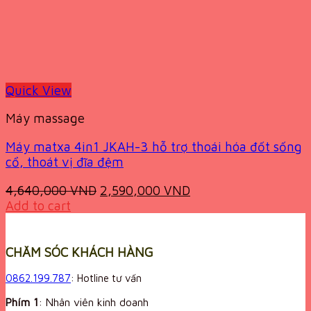
Quick View
Máy massage
Máy matxa 4in1 JKAH-3 hỗ trợ thoái hóa đốt sống
cổ, thoát vị đĩa đệm
Original
Current
4,640,000
VND
2,590,000
VND
price
price
Add to cart
was:
is:
4,640,000 VND.
2,590,000 VND.
CHĂM SÓC KHÁCH HÀNG
0862.199.787
: Hotline tư vấn
Phím 1
: Nhân viên kinh doanh