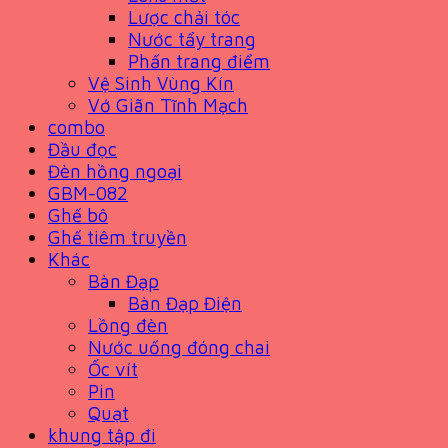
Lược chải tóc
Nước tẩy trang
Phấn trang điểm
Vệ Sinh Vùng Kín
Vớ Giãn Tĩnh Mạch
combo
Đầu đọc
Đèn hồng ngoại
GBM-082
Ghế bô
Ghế tiêm truyền
Khác
Bàn Đạp
Bàn Đạp Điện
Lồng đèn
Nước uống đóng chai
Ốc vít
Pin
Quạt
khung tập đi