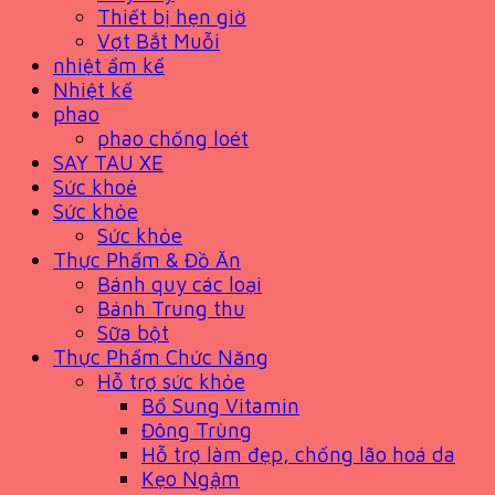
Thiết bị hẹn giờ
Vợt Bắt Muỗi
nhiệt ẩm kế
Nhiệt kế
phao
phao chống loét
SAY TAU XE
Sức khoẻ
Sức khỏe
Sức khỏe
Thực Phẩm & Đồ Ăn
Bánh quy các loại
Bánh Trung thu
Sữa bột
Thực Phẩm Chức Năng
Hỗ trợ sức khỏe
Bổ Sung Vitamin
Đông Trùng
Hỗ trợ làm đẹp, chống lão hoá da
Kẹo Ngậm