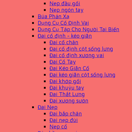
Nẹp đầu gối
Nẹp ngón tay
Búa Phản Xạ
Dụng Cụ Cố Định Vai
Dụng Cụ Tập Cho Người Tai Biến
Đai cố định - kéo giãn
Đai cổ chân
Đai cố định cột sống lưng
Đai cố định xương vai
Đai Cổ Tay
Đai Kéo Giãn Cổ
Đai kéo giãn cột sống lưng
Đai khớp gối
Đai khuỷu tay
Đai Thắt Lưng
Đai xương sườn
Đai Nẹp
Đai bắp chân
Đai nẹp đùi
Nẹp cổ