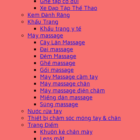
Ghế tập cơ đùi
Xe Đạp Tập Thể Thao
Kem Đánh Răng
Khẩu Trang
Khẩu trang y tế
Máy massage
Cây Lăn Massage
Đai massage
Đệm Massage
Ghế massage
Gối massage
Máy Massage cầm tay
Máy massage chân
Máy massage điện châm
Miếng dán massage
Súng massage
Nước rửa tay
Thiết bị chăm sóc móng tay & chân
Trang Điểm
Khuôn kẻ chân mày
Lens mắt