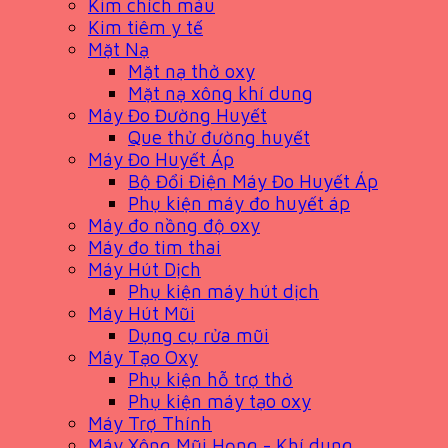
Kim chích máu
Kim tiêm y tế
Mặt Nạ
Mặt nạ thở oxy
Mặt nạ xông khí dung
Máy Đo Đường Huyết
Que thử đường huyết
Máy Đo Huyết Áp
Bộ Đổi Điện Máy Đo Huyết Áp
Phụ kiện máy đo huyết áp
Máy đo nồng độ oxy
Máy đo tim thai
Máy Hút Dịch
Phụ kiện máy hút dịch
Máy Hút Mũi
Dụng cụ rửa mũi
Máy Tạo Oxy
Phụ kiện hỗ trợ thở
Phụ kiện máy tạo oxy
Máy Trợ Thính
Máy Xông Mũi Họng - Khí dung