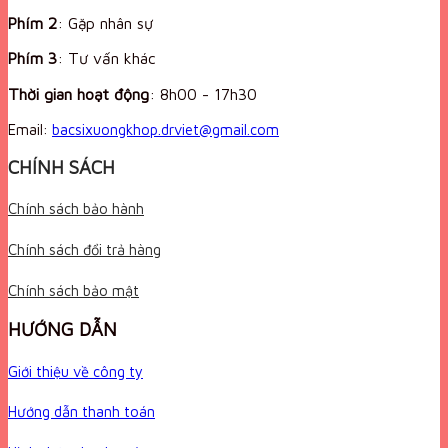
Phím 2
: Gặp nhân sự
Phím 3
: Tư vấn khác
Thời gian hoạt động
:
8h00 - 17h30
Email:
bacsixuongkhop.drviet@gmail.com
CHÍNH SÁCH
Chính sách bảo hành
Chính sách đổi trả hàng
Chính sách bảo mật
HƯỚNG DẪN
Giới thiệu về công ty
Hướng dẫn thanh toán