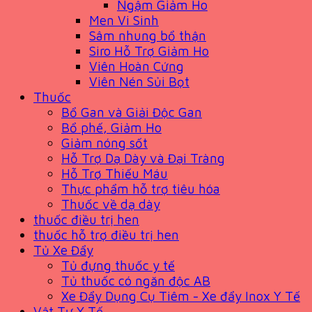
Ngậm Giảm Ho
Men Vi Sinh
Sâm nhung bổ thận
Siro Hỗ Trợ Giảm Ho
Viên Hoàn Cứng
Viên Nén Sủi Bọt
Thuốc
Bổ Gan và Giải Độc Gan
Bổ phế, Giảm Ho
Giảm nóng sốt
Hỗ Trợ Dạ Dày và Đại Tràng
Hỗ Trợ Thiếu Máu
Thực phẩm hỗ trợ tiêu hóa
Thuốc về dạ dày
thuốc điều trị hen
thuốc hỗ trợ điều trị hen
Tủ Xe Đẩy
Tủ đựng thuốc y tế
Tủ thuốc có ngăn độc AB
Xe Đẩy Dụng Cụ Tiêm - Xe đẩy Inox Y Tế
Vật Tư Y Tế