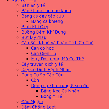
Bàn ăn y tế
Bàn khám sản phụ khoa
Băng ca đẩy cấp cứu
Băng ca khiêng
Bình Khí Oxy
Buồng Đệm Khí Dung
Bút lấy máu
Cân Sức Khoẻ Và Phân Tích Cơ Thể
Cân cơ học
Cân Điện Tử
Máy Đo Lượng Mỡ Cơ Thể
Cây truyền dịch y tế
Dây Cố Định Bệnh Nhân
Dụng Cụ Sơ Cấp Cứu
Cồn
Dụng cụ khử trùng & sơ cứu
Băng Keo Cá Nhân
Bông Y Tế
Đầu Ngậm
Đệm Chống Loét