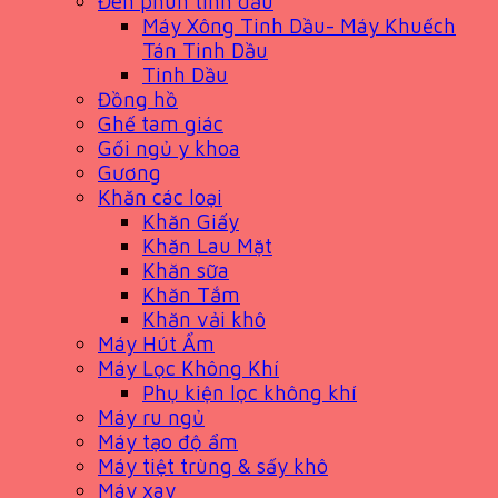
Đèn phun tinh dầu
Máy Xông Tinh Dầu- Máy Khuếch
Tán Tinh Dầu
Tinh Dầu
Đồng hồ
Ghế tam giác
Gối ngủ y khoa
Gương
Khăn các loại
Khăn Giấy
Khăn Lau Mặt
Khăn sữa
Khăn Tắm
Khăn vải khô
Máy Hút Ẩm
Máy Lọc Không Khí
Phụ kiện lọc không khí
Máy ru ngủ
Máy tạo độ ẩm
Máy tiệt trùng & sấy khô
Máy xay