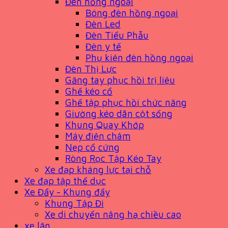
Đèn hồng ngoại
Bóng đèn hồng ngoại
Đèn Led
Đèn Tiểu Phẫu
Đèn y tế
Phụ kiện đèn hồng ngoại
Đèn Thị Lực
Găng tay phục hồi trị liệu
Ghế kéo cổ
Ghế tập phục hồi chức năng
Giường kéo dãn cột sống
Khung Quay Khớp
Máy điện châm
Nẹp cổ cứng
Ròng Rọc Tập Kéo Tay
Xe đạp kháng lực tại chỗ
Xe đạp tập thể dục
Xe Đẩy - Khung đẩy
Khung Tập Đi
Xe di chuyển nâng hạ chiều cao
xe lăn