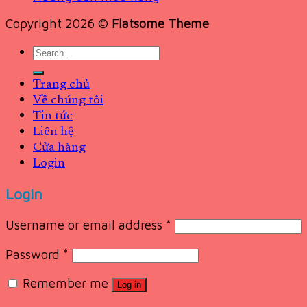
Copyright 2026 ©
Flatsome Theme
Search
for:
Trang chủ
Về chúng tôi
Tin tức
Liên hệ
Cửa hàng
Login
Login
Username or email address
*
Password
*
Remember me
Log in