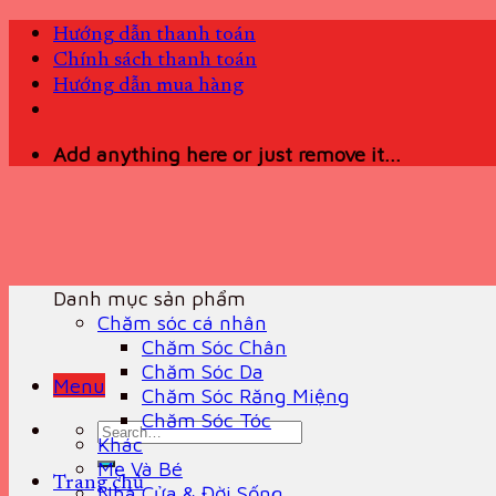
Skip
Hướng dẫn thanh toán
to
Chính sách thanh toán
content
Hướng dẫn mua hàng
Add anything here or just remove it...
Danh mục sản phẩm
Chăm sóc cá nhân
Chăm Sóc Chân
Chăm Sóc Da
Menu
Chăm Sóc Răng Miệng
Chăm Sóc Tóc
Search
Khác
for:
Mẹ Và Bé
Trang chủ
Nhà Cửa & Đời Sống