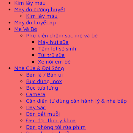
Kim lấy máu
Máy đo đường huyết
Kim lấy máu
Máy đo huyết áp
Mẹ Và Bé
Phụ kiện chăm sóc mẹ và bé
Máy hút sữa
Tấm lót sơ sinh
Túi trữ sữa
Xe nôi em bé
Nhà Cửa & Đời Sống
Bàn là / Bàn ủi
Bục đứng inox
Bục tựa lưng
Camera
Cân điện tử dùng cân hành lý & nhà bếp
Dây Sạc
Đèn bắt muỗi
Đèn đọc flim y khoa
Đèn phòng tối rửa phim