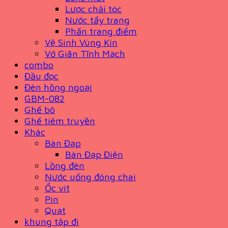
Lược chải tóc
Nước tẩy trang
Phấn trang điểm
Vệ Sinh Vùng Kín
Vớ Giãn Tĩnh Mạch
combo
Đầu đọc
Đèn hồng ngoại
GBM-082
Ghế bô
Ghế tiêm truyền
Khác
Bàn Đạp
Bàn Đạp Điện
Lồng đèn
Nước uống đóng chai
Ốc vít
Pin
Quạt
khung tập đi