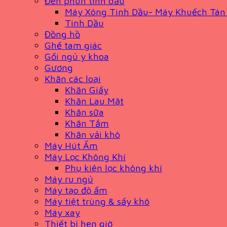
Đèn phun tinh dầu
Máy Xông Tinh Dầu- Máy Khuếch Tán
Tinh Dầu
Đồng hồ
Ghế tam giác
Gối ngủ y khoa
Gương
Khăn các loại
Khăn Giấy
Khăn Lau Mặt
Khăn sữa
Khăn Tắm
Khăn vải khô
Máy Hút Ẩm
Máy Lọc Không Khí
Phụ kiện lọc không khí
Máy ru ngủ
Máy tạo độ ẩm
Máy tiệt trùng & sấy khô
Máy xay
Thiết bị hẹn giờ