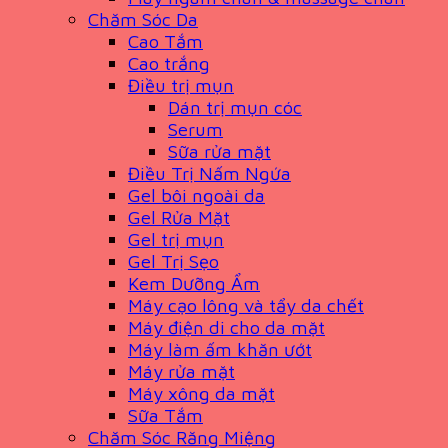
Chăm Sóc Da
Cao Tắm
Cao trắng
Điều trị mụn
Dán trị mụn cóc
Serum
Sữa rửa mặt
Điều Trị Nấm Ngứa
Gel bôi ngoài da
Gel Rửa Mặt
Gel trị mụn
Gel Trị Sẹo
Kem Dưỡng Ẩm
Máy cạo lông và tẩy da chết
Máy điện di cho da mặt
Máy làm ấm khăn ướt
Máy rửa mặt
Máy xông da mặt
Sữa Tắm
Chăm Sóc Răng Miệng