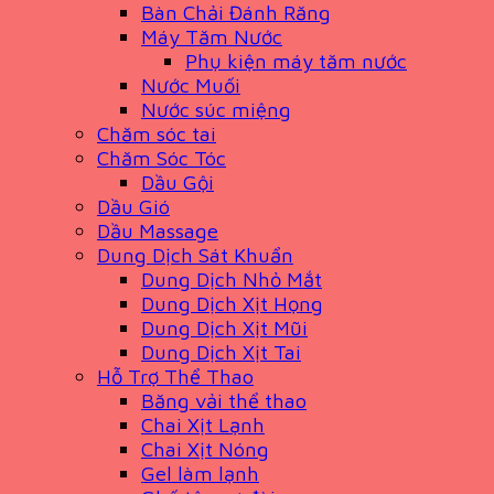
Bàn Chải Đánh Răng
Máy Tăm Nước
Phụ kiện máy tăm nước
Nước Muối
Nước súc miệng
Chăm sóc tai
Chăm Sóc Tóc
Dầu Gội
Dầu Gió
Dầu Massage
Dung Dịch Sát Khuẩn
Dung Dịch Nhỏ Mắt
Dung Dịch Xịt Họng
Dung Dịch Xịt Mũi
Dung Dịch Xịt Tai
Hỗ Trợ Thể Thao
Băng vải thể thao
Chai Xịt Lạnh
Chai Xịt Nóng
Gel làm lạnh