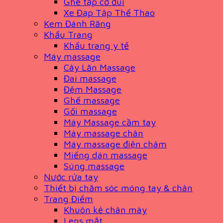
Ghế tập cơ đùi
Xe Đạp Tập Thể Thao
Kem Đánh Răng
Khẩu Trang
Khẩu trang y tế
Máy massage
Cây Lăn Massage
Đai massage
Đệm Massage
Ghế massage
Gối massage
Máy Massage cầm tay
Máy massage chân
Máy massage điện châm
Miếng dán massage
Súng massage
Nước rửa tay
Thiết bị chăm sóc móng tay & chân
Trang Điểm
Khuôn kẻ chân mày
Lens mắt