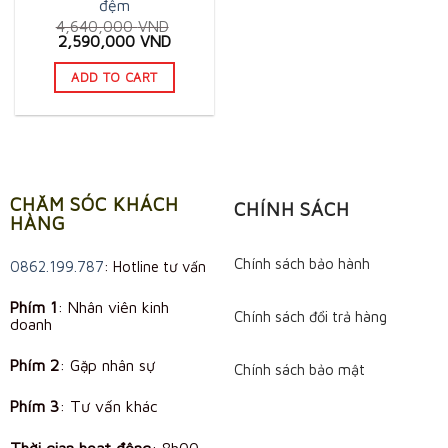
đệm
4,640,000
VND
Original
Current
2,590,000
VND
price
price
was:
is:
ADD TO CART
4,640,000 VND.
2,590,000 VND.
CHĂM SÓC KHÁCH
CHÍNH SÁCH
HÀNG
Chính sách bảo hành
0862.199.787
: Hotline tư vấn
Phím 1
: Nhân viên kinh
Chính sách đổi trả hàng
doanh
Phím 2
: Gặp nhân sự
Chính sách bảo mật
Phím 3
: Tư vấn khác
Thời gian hoạt động
:
8h00 -