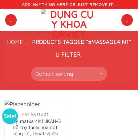
Skip
ADD ANYTHING HERE OR JUST REMOVE IT...
to
content
HOME
/
PRODUCTS TAGGED “#MASSAGE4IN1”
FILTER
MÁY MASSAGE
Sale!
Máy matxa 4in1 JKAH-3
hỗ trợ thoái hóa đốt
sống cổ, thoát vị đĩa