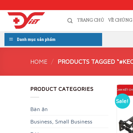
Skip
to
content
TRANG CHỦ
VỀ CHÚNG
Danh mục sản phẩm
HOME
/
PRODUCTS TAGGED “#KE
PRODUCT CATEGORIES
Sale!
Bàn ăn
Business, Small Business