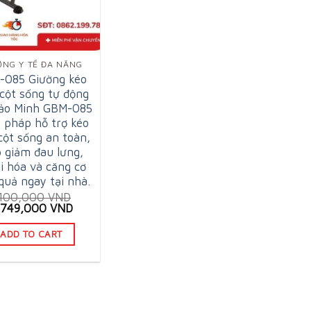
ỜNG Y TẾ ĐA NĂNG
-085 Giường kéo
 cột sống tự động
Bảo Minh GBM-085
i pháp hỗ trợ kéo
cột sống an toàn,
p giảm đau lưng,
i hóa và căng cơ
quả ngay tại nhà.
,100,000
VND
iginal
Current
,749,000
VND
ice
price
as:
is:
ADD TO CART
,100,000 VND.
3,749,000 VND.