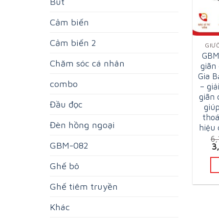
Bút
Cảm biến
Cảm biến 2
GIƯ
GBM
Chăm sóc cá nhân
giãn
Gia 
combo
– giả
giãn 
Đầu đọc
giú
thoá
Đèn hồng ngoại
hiệu 
6
GBM-082
Or
3
pr
w
Ghế bô
6
Ghế tiêm truyền
Khác