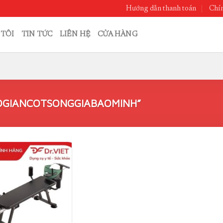
Hướng dẫn thanh toán
Chín
 TÔI
TIN TỨC
LIÊN HỆ
CỬA HÀNG
OGIANCOTSONGGIABAOMINH”