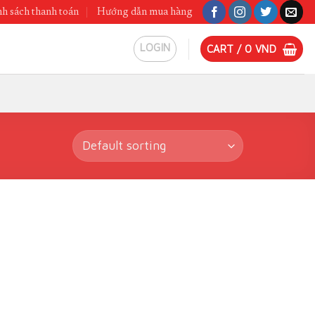
h sách thanh toán
Hướng dẫn mua hàng
LOGIN
CART /
0
VND