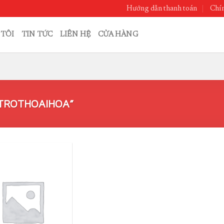
Hướng dẫn thanh toán
Chín
 TÔI
TIN TỨC
LIÊN HỆ
CỬA HÀNG
TROTHOAIHOA”