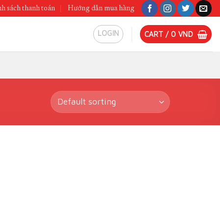
h sách thanh toán
Hướng dẫn mua hàng
LOGIN
CART /
0
VND