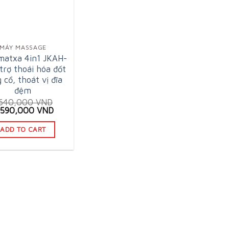
MÁY MASSAGE
matxa 4in1 JKAH-
trợ thoái hóa đốt
 cổ, thoát vị đĩa
đệm
,640,000
VND
iginal
Current
,590,000
VND
ice
price
as:
is:
ADD TO CART
,640,000 VND.
2,590,000 VND.