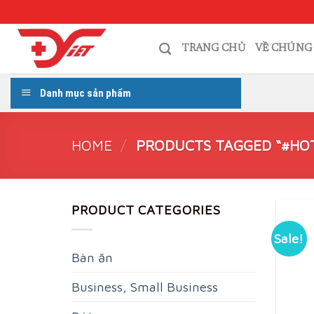
Skip
to
content
TRANG CHỦ
VỀ CHÚNG
Danh mục sản phẩm
HOME
/
PRODUCTS TAGGED “#HO
PRODUCT CATEGORIES
Sale!
Bàn ăn
Business, Small Business