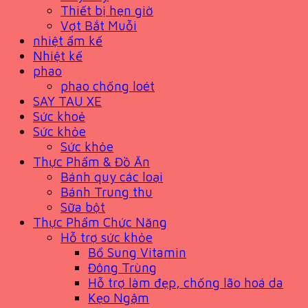
Thiết bị hẹn giờ
Vợt Bắt Muỗi
nhiệt ẩm kế
Nhiệt kế
phao
phao chống loét
SAY TAU XE
Sức khoẻ
Sức khỏe
Sức khỏe
Thực Phẩm & Đồ Ăn
Bánh quy các loại
Bánh Trung thu
Sữa bột
Thực Phẩm Chức Năng
Hỗ trợ sức khỏe
Bổ Sung Vitamin
Đông Trùng
Hỗ trợ làm đẹp, chống lão hoá da
Kẹo Ngậm