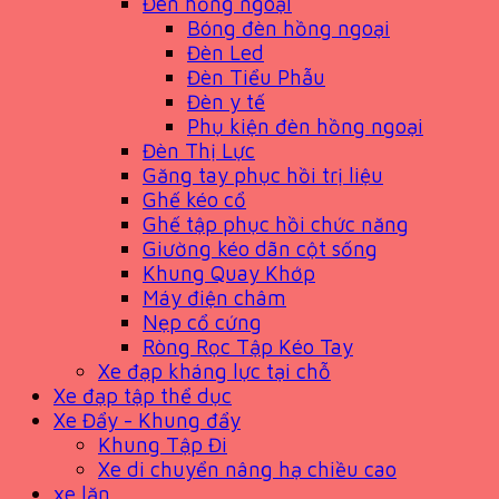
Đèn hồng ngoại
Bóng đèn hồng ngoại
Đèn Led
Đèn Tiểu Phẫu
Đèn y tế
Phụ kiện đèn hồng ngoại
Đèn Thị Lực
Găng tay phục hồi trị liệu
Ghế kéo cổ
Ghế tập phục hồi chức năng
Giường kéo dãn cột sống
Khung Quay Khớp
Máy điện châm
Nẹp cổ cứng
Ròng Rọc Tập Kéo Tay
Xe đạp kháng lực tại chỗ
Xe đạp tập thể dục
Xe Đẩy - Khung đẩy
Khung Tập Đi
Xe di chuyển nâng hạ chiều cao
xe lăn