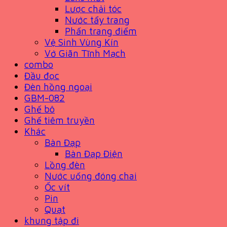
Lược chải tóc
Nước tẩy trang
Phấn trang điểm
Vệ Sinh Vùng Kín
Vớ Giãn Tĩnh Mạch
combo
Đầu đọc
Đèn hồng ngoại
GBM-082
Ghế bô
Ghế tiêm truyền
Khác
Bàn Đạp
Bàn Đạp Điện
Lồng đèn
Nước uống đóng chai
Ốc vít
Pin
Quạt
khung tập đi