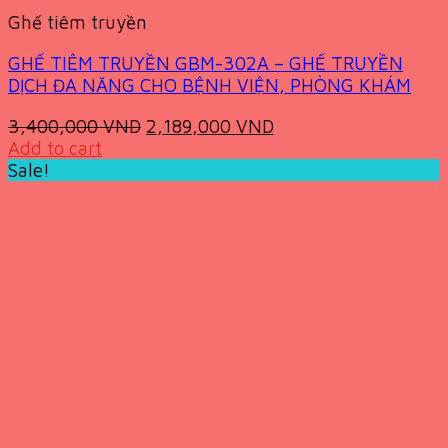
Ghế tiêm truyền
GHẾ TIÊM TRUYỀN GBM-302A – GHẾ TRUYỀN
DỊCH ĐA NĂNG CHO BỆNH VIỆN, PHÒNG KHÁM
Original
Current
3,400,000
VND
2,189,000
VND
price
price
Add to cart
was:
is:
Sale!
3,400,000 VND.
2,189,000 VND.