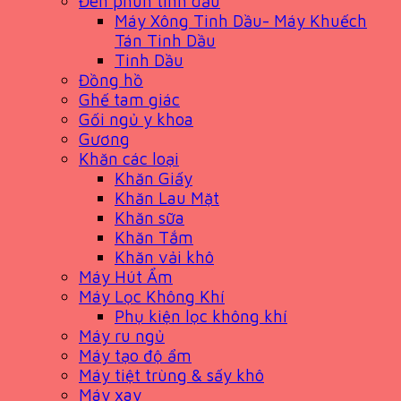
Đèn phun tinh dầu
Máy Xông Tinh Dầu- Máy Khuếch
Tán Tinh Dầu
Tinh Dầu
Đồng hồ
Ghế tam giác
Gối ngủ y khoa
Gương
Khăn các loại
Khăn Giấy
Khăn Lau Mặt
Khăn sữa
Khăn Tắm
Khăn vải khô
Máy Hút Ẩm
Máy Lọc Không Khí
Phụ kiện lọc không khí
Máy ru ngủ
Máy tạo độ ẩm
Máy tiệt trùng & sấy khô
Máy xay