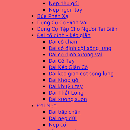
Nẹp đầu gối
Nẹp ngón tay
Búa Phản Xạ
Dụng Cụ Cố Định Vai
Dụng Cụ Tập Cho Người Tai Biến
Đai cố định - kéo giãn
Đai cổ chân
Đai cố định cột sống lưng
Đai cố định xương vai
Đai Cổ Tay
Đai Kéo Giãn Cổ
Đai kéo giãn cột sống lưng
Đai khớp gối
Đai khuỷu tay
Đai Thắt Lưng
Đai xương sườn
Đai Nẹp
Đai bắp chân
Đai nẹp đùi
Nẹp cổ