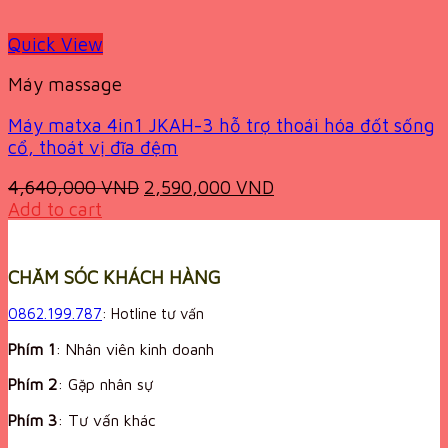
Quick View
Máy massage
Máy matxa 4in1 JKAH-3 hỗ trợ thoái hóa đốt sống
cổ, thoát vị đĩa đệm
Original
Current
4,640,000
VND
2,590,000
VND
price
price
Add to cart
was:
is:
4,640,000 VND.
2,590,000 VND.
CHĂM SÓC KHÁCH HÀNG
0862.199.787
: Hotline tư vấn
Phím 1
: Nhân viên kinh doanh
Phím 2
: Gặp nhân sự
Phím 3
: Tư vấn khác