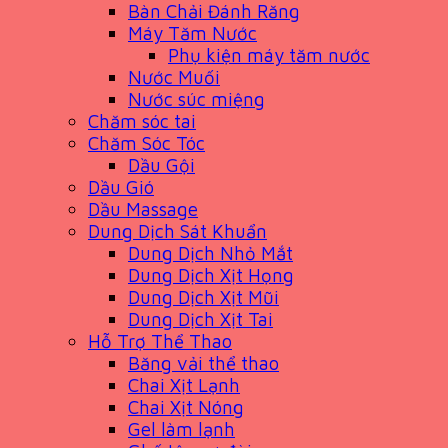
Bàn Chải Đánh Răng
Máy Tăm Nước
Phụ kiện máy tăm nước
Nước Muối
Nước súc miệng
Chăm sóc tai
Chăm Sóc Tóc
Dầu Gội
Dầu Gió
Dầu Massage
Dung Dịch Sát Khuẩn
Dung Dịch Nhỏ Mắt
Dung Dịch Xịt Họng
Dung Dịch Xịt Mũi
Dung Dịch Xịt Tai
Hỗ Trợ Thể Thao
Băng vải thể thao
Chai Xịt Lạnh
Chai Xịt Nóng
Gel làm lạnh