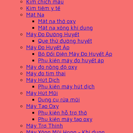
Kim chích máu
Kim tiêm y tế
Mặt Nạ
Mặt nạ thở oxy
Mặt nạ xông khí dung
Máy Đo Đường Huyết
Que thử đường huyết
Máy Đo Huyết Áp
Bộ Đổi Điện Máy Đo Huyết Áp
Phụ kiện máy đo huyết áp
Máy đo nồng độ oxy
Máy đo tim thai
Máy Hút Dịch
Phụ kiện máy hút dịch
Máy Hút Mũi
Dụng cụ rửa mũi
Máy Tạo Oxy
Phụ kiện hỗ trợ thở
Phụ kiện máy tạo oxy
Máy Trợ Thính
Máy Xông Mũi Họng - Khí dung