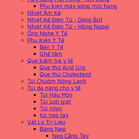
Phụ kiện máy xông mũi họng
Nhiệt Ẩm Kế
Nhiệt Kế Điện Tử - Dạng Bút
Nhiệt Kế Điện Tử - Hồng Ngoại
Ống Nghe Y Tế
Phụ Kiện Y Tế
Bàn Y Tế
Ghế tắm
Que kiểm tra y tế
Que thử Acid Uric
Que thử Cholesterol
Túi Chườm Nóng Lạnh
Túi đa năng cho y tế
Túi Hậu Môn
Túi lưới giặt
Túi nilon
túi treo tay
Vật Lý Trị Liệu
Băng Nẹp
Nẹp Cẳng Tay