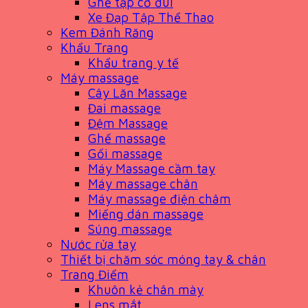
Ghế tập cơ đùi
Xe Đạp Tập Thể Thao
Kem Đánh Răng
Khẩu Trang
Khẩu trang y tế
Máy massage
Cây Lăn Massage
Đai massage
Đệm Massage
Ghế massage
Gối massage
Máy Massage cầm tay
Máy massage chân
Máy massage điện châm
Miếng dán massage
Súng massage
Nước rửa tay
Thiết bị chăm sóc móng tay & chân
Trang Điểm
Khuôn kẻ chân mày
Lens mắt