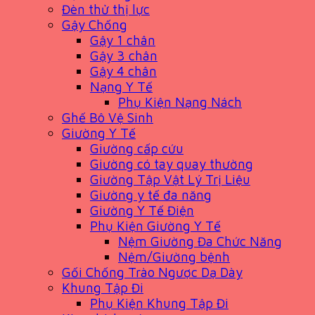
Đèn thử thị lực
Gậy Chống
Gậy 1 chân
Gậy 3 chân
Gậy 4 chân
Nạng Y Tế
Phụ Kiện Nạng Nách
Ghế Bô Vệ Sinh
Giường Y Tế
Giường cấp cứu
Giường có tay quay thường
Giường Tập Vật Lý Trị Liệu
Giường y tế đa năng
Giường Y Tế Điện
Phụ Kiện Giường Y Tế
Nệm Giường Đa Chức Năng
Nệm/Giường bệnh
Gối Chống Trào Ngược Dạ Dày
Khung Tập Đi
Phụ Kiện Khung Tập Đi