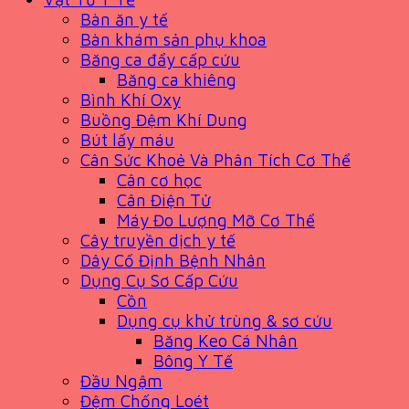
Bàn ăn y tế
Bàn khám sản phụ khoa
Băng ca đẩy cấp cứu
Băng ca khiêng
Bình Khí Oxy
Buồng Đệm Khí Dung
Bút lấy máu
Cân Sức Khoẻ Và Phân Tích Cơ Thể
Cân cơ học
Cân Điện Tử
Máy Đo Lượng Mỡ Cơ Thể
Cây truyền dịch y tế
Dây Cố Định Bệnh Nhân
Dụng Cụ Sơ Cấp Cứu
Cồn
Dụng cụ khử trùng & sơ cứu
Băng Keo Cá Nhân
Bông Y Tế
Đầu Ngậm
Đệm Chống Loét