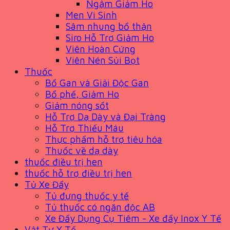
Ngậm Giảm Ho
Men Vi Sinh
Sâm nhung bổ thận
Siro Hỗ Trợ Giảm Ho
Viên Hoàn Cứng
Viên Nén Sủi Bọt
Thuốc
Bổ Gan và Giải Độc Gan
Bổ phế, Giảm Ho
Giảm nóng sốt
Hỗ Trợ Dạ Dày và Đại Tràng
Hỗ Trợ Thiếu Máu
Thực phẩm hỗ trợ tiêu hóa
Thuốc về dạ dày
thuốc điều trị hen
thuốc hỗ trợ điều trị hen
Tủ Xe Đẩy
Tủ đựng thuốc y tế
Tủ thuốc có ngăn độc AB
Xe Đẩy Dụng Cụ Tiêm - Xe đẩy Inox Y Tế
Vật Tư Y Tế