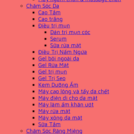
Chăm Sóc Da
Cao Tắm
Cao trắng
Điều trị mụn
Dán trị mụn cóc
Serum
Sữa rửa mặt
Điều Trị Nấm Ngứa
Gel bôi ngoài da
Gel Rửa Mặt
Gel trị mụn
Gel Trị Sẹo
Kem Dưỡng Ẩm
Máy cạo lông và tẩy da chết
Máy điện di cho da mặt
Máy làm ấm khăn ướt
Máy rửa mặt
Máy xông da mặt
Sữa Tắm
Chăm Sóc Răng Miệng