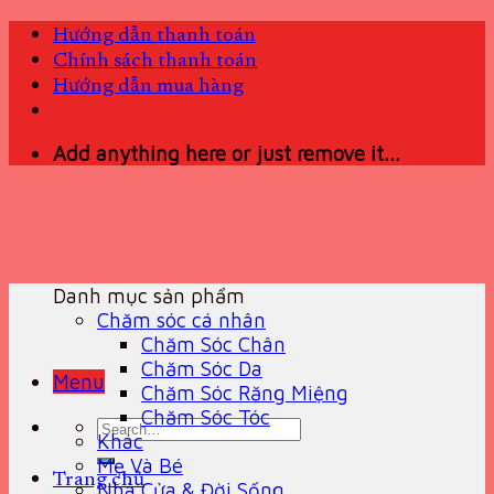
Skip
Hướng dẫn thanh toán
to
Chính sách thanh toán
content
Hướng dẫn mua hàng
Add anything here or just remove it...
Danh mục sản phẩm
Chăm sóc cá nhân
Chăm Sóc Chân
Chăm Sóc Da
Menu
Chăm Sóc Răng Miệng
Chăm Sóc Tóc
Search
Khác
for:
Mẹ Và Bé
Trang chủ
Nhà Cửa & Đời Sống