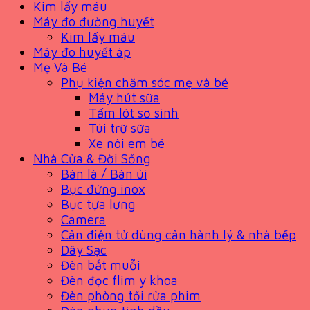
Kim lấy máu
Máy đo đường huyết
Kim lấy máu
Máy đo huyết áp
Mẹ Và Bé
Phụ kiện chăm sóc mẹ và bé
Máy hút sữa
Tấm lót sơ sinh
Túi trữ sữa
Xe nôi em bé
Nhà Cửa & Đời Sống
Bàn là / Bàn ủi
Bục đứng inox
Bục tựa lưng
Camera
Cân điện tử dùng cân hành lý & nhà bếp
Dây Sạc
Đèn bắt muỗi
Đèn đọc flim y khoa
Đèn phòng tối rửa phim