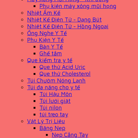
Phụ kiện máy xông mũi họng
Nhiệt Ẩm Kế
Nhiệt Kế Điện Tử - Dạng Bút
Nhiệt Kế Điện Tử - Hồng Ngoại
Ống Nghe Y Tế
Phụ Kiện Y Tế
Bàn Y Tế
Ghế tắm
Que kiểm tra y tế
Que thử Acid Uric
Que thử Cholesterol
Túi Chườm Nóng Lạnh
Túi đa năng cho y tế
Túi Hậu Môn
Túi lưới giặt
Túi nilon
túi treo tay
Vật Lý Trị Liệu
Băng Nẹp
Nẹp Cẳng Tay