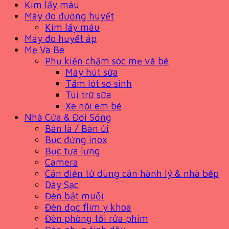
Kim lấy máu
Máy đo đường huyết
Kim lấy máu
Máy đo huyết áp
Mẹ Và Bé
Phụ kiện chăm sóc mẹ và bé
Máy hút sữa
Tấm lót sơ sinh
Túi trữ sữa
Xe nôi em bé
Nhà Cửa & Đời Sống
Bàn là / Bàn ủi
Bục đứng inox
Bục tựa lưng
Camera
Cân điện tử dùng cân hành lý & nhà bếp
Dây Sạc
Đèn bắt muỗi
Đèn đọc flim y khoa
Đèn phòng tối rửa phim