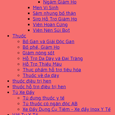
Ngậm Giảm Ho
Men Vi Sinh
Sâm nhung bổ thận
Siro Hỗ Trợ Giảm Ho
Viên Hoàn Cứng
Viên Nén Sủi Bọt
Thuốc
Bổ Gan và Giải Độc Gan
Bổ phế, Giảm Ho
Giảm nóng sốt
Hỗ Trợ Dạ Dày và Đại Tràng
Hỗ Trợ Thiếu Máu
Thực phẩm hỗ trợ tiêu hóa
Thuốc về dạ dày
thuốc điều trị hen
thuốc hỗ trợ điều trị hen
Tủ Xe Đẩy
Tủ đựng thuốc y tế
Tủ thuốc có ngăn độc AB
Xe Đẩy Dụng Cụ Tiêm - Xe đẩy Inox Y Tế
Vật Tư Y Tế