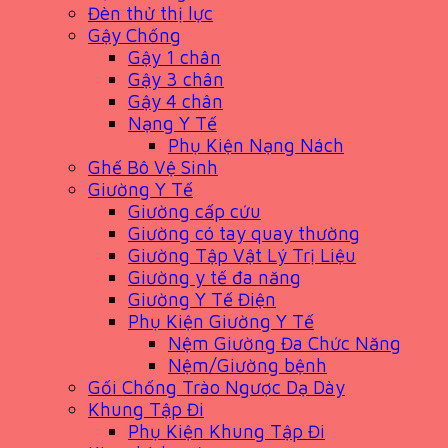
Đèn thử thị lực
Gậy Chống
Gậy 1 chân
Gậy 3 chân
Gậy 4 chân
Nạng Y Tế
Phụ Kiện Nạng Nách
Ghế Bô Vệ Sinh
Giường Y Tế
Giường cấp cứu
Giường có tay quay thường
Giường Tập Vật Lý Trị Liệu
Giường y tế đa năng
Giường Y Tế Điện
Phụ Kiện Giường Y Tế
Nệm Giường Đa Chức Năng
Nệm/Giường bệnh
Gối Chống Trào Ngược Dạ Dày
Khung Tập Đi
Phụ Kiện Khung Tập Đi