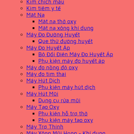
Kim chích máu
Kim tiêm y tế
Mặt Nạ
Mặt nạ thở oxy
Mặt nạ xông khí dung
Máy Đo Đường Huyết
Que thử đường huyết
Máy Đo Huyết Áp
Bộ Đổi Điện Máy Đo Huyết Áp
Phụ kiện máy đo huyết áp
Máy đo nồng độ oxy
Máy đo tim thai
Máy Hút Dịch
Phụ kiện máy hút dịch
Máy Hút Mũi
Dụng cụ rửa mũi
Máy Tạo Oxy
Phụ kiện hỗ trợ thở
Phụ kiện máy tạo oxy
Máy Trợ Thính
Máy Xông Mũi Họng - Khí dung