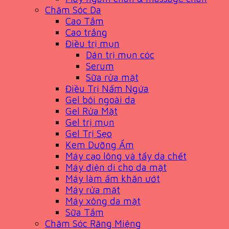
Chăm Sóc Da
Cao Tắm
Cao trắng
Điều trị mụn
Dán trị mụn cóc
Serum
Sữa rửa mặt
Điều Trị Nấm Ngứa
Gel bôi ngoài da
Gel Rửa Mặt
Gel trị mụn
Gel Trị Sẹo
Kem Dưỡng Ẩm
Máy cạo lông và tẩy da chết
Máy điện di cho da mặt
Máy làm ấm khăn ướt
Máy rửa mặt
Máy xông da mặt
Sữa Tắm
Chăm Sóc Răng Miệng