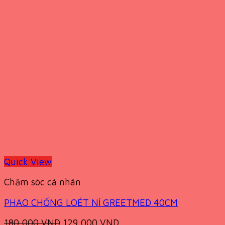
Quick View
Chăm sóc cá nhân
PHAO CHỐNG LOÉT NỈ GREETMED 40CM
Original
Current
180,000
VND
129,000
VND