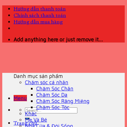
Skip
Hướng dẫn thanh toán
to
Chính sách thanh toán
content
Hướng dẫn mua hàng
Add anything here or just remove it...
Danh mục sản phẩm
Chăm sóc cá nhân
Chăm Sóc Chân
Chăm Sóc Da
Menu
Chăm Sóc Răng Miệng
Chăm Sóc Tóc
Search
Khác
for:
Mẹ Và Bé
Trang chủ
Nhà Cửa & Đời Sống