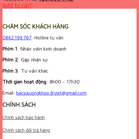
price
price
Add to cart
was:
is:
180,000 VND.
129,000 VND.
CHĂM SÓC KHÁCH HÀNG
0862.199.787
: Hotline tư vấn
Phím 1
: Nhân viên kinh doanh
Phím 2
: Gặp nhân sự
Phím 3
: Tư vấn khác
Thời gian hoạt động
:
8h00 - 17h30
Email:
bacsixuongkhop.drviet@gmail.com
CHÍNH SÁCH
Chính sách bảo hành
Chính sách đổi trả hàng