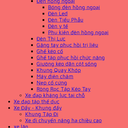
Đèn hồng ngoại
Bóng đèn hồng ngoại
Đèn Led
Đèn Tiểu Phẫu
Đèn y tế
Phụ kiện đèn hồng ngoại
Đèn Thị Lực
Găng tay phục hồi trị liệu
Ghế kéo cổ
Ghế tập phục hồi chức năng
Giường kéo dãn cột sống
Khung Quay Khớp
Máy điện châm
Nẹp cổ cứng
Ròng Rọc Tập Kéo Tay
Xe đạp kháng lực tại chỗ
Xe đạp tập thể dục
Xe Đẩy - Khung đẩy
Khung Tập Đi
Xe di chuyển nâng hạ chiều cao
xe lăn