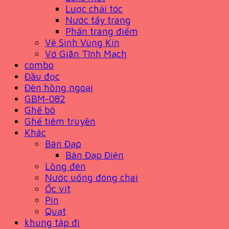
Lược chải tóc
Nước tẩy trang
Phấn trang điểm
Vệ Sinh Vùng Kín
Vớ Giãn Tĩnh Mạch
combo
Đầu đọc
Đèn hồng ngoại
GBM-082
Ghế bô
Ghế tiêm truyền
Khác
Bàn Đạp
Bàn Đạp Điện
Lồng đèn
Nước uống đóng chai
Ốc vít
Pin
Quạt
khung tập đi