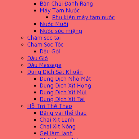
Bàn Chải Đánh Răng
Máy Tăm Nước
Phụ kiện máy tăm nước
Nước Muối
Nước súc miệng
Chăm sóc tai
Chăm Sóc Tóc
Dầu Gội
Dầu Gió
Dầu Massage
Dung Dịch Sát Khuẩn
Dung Dịch Nhỏ Mắt
Dung Dịch Xịt Họng
Dung Dịch Xịt Mũi
Dung Dịch Xịt Tai
Hỗ Trợ Thể Thao
Băng vải thể thao
Chai Xịt Lạnh
Chai Xịt Nóng
Gel làm lạnh