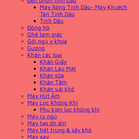
Đèn phun tinh dầu
Máy Xông Tinh Dầu- Máy Khuếch
Tán Tinh Dầu
Tinh Dầu
Đồng hồ
Ghế tam giác
Gối ngủ y khoa
Gương
Khăn các loại
Khăn Giấy
Khăn Lau Mặt
Khăn sữa
Khăn Tắm
Khăn vải khô
Máy Hút Ẩm
Máy Lọc Không Khí
Phụ kiện lọc không khí
Máy ru ngủ
Máy tạo độ ẩm
Máy tiệt trùng & sấy khô
Máy xay