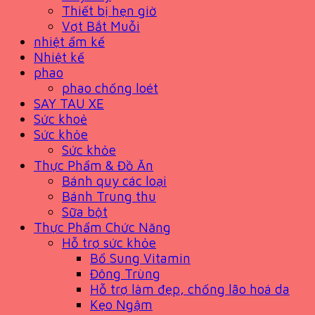
Thiết bị hẹn giờ
Vợt Bắt Muỗi
nhiệt ẩm kế
Nhiệt kế
phao
phao chống loét
SAY TAU XE
Sức khoẻ
Sức khỏe
Sức khỏe
Thực Phẩm & Đồ Ăn
Bánh quy các loại
Bánh Trung thu
Sữa bột
Thực Phẩm Chức Năng
Hỗ trợ sức khỏe
Bổ Sung Vitamin
Đông Trùng
Hỗ trợ làm đẹp, chống lão hoá da
Kẹo Ngậm