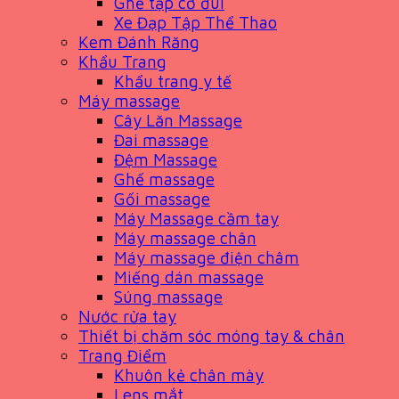
Ghế tập cơ đùi
Xe Đạp Tập Thể Thao
Kem Đánh Răng
Khẩu Trang
Khẩu trang y tế
Máy massage
Cây Lăn Massage
Đai massage
Đệm Massage
Ghế massage
Gối massage
Máy Massage cầm tay
Máy massage chân
Máy massage điện châm
Miếng dán massage
Súng massage
Nước rửa tay
Thiết bị chăm sóc móng tay & chân
Trang Điểm
Khuôn kẻ chân mày
Lens mắt