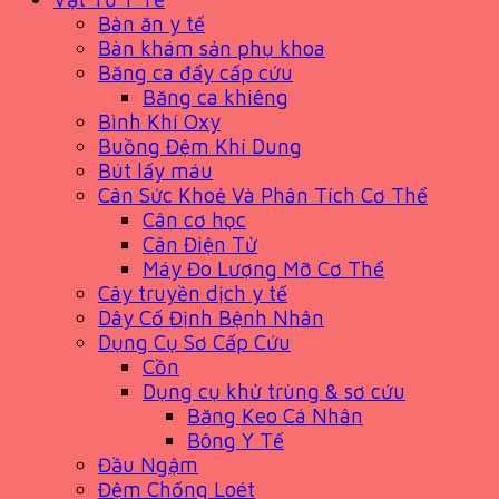
Bàn ăn y tế
Bàn khám sản phụ khoa
Băng ca đẩy cấp cứu
Băng ca khiêng
Bình Khí Oxy
Buồng Đệm Khí Dung
Bút lấy máu
Cân Sức Khoẻ Và Phân Tích Cơ Thể
Cân cơ học
Cân Điện Tử
Máy Đo Lượng Mỡ Cơ Thể
Cây truyền dịch y tế
Dây Cố Định Bệnh Nhân
Dụng Cụ Sơ Cấp Cứu
Cồn
Dụng cụ khử trùng & sơ cứu
Băng Keo Cá Nhân
Bông Y Tế
Đầu Ngậm
Đệm Chống Loét