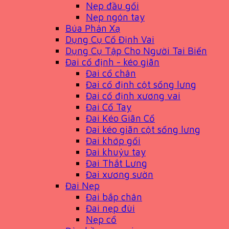
Nẹp đầu gối
Nẹp ngón tay
Búa Phản Xạ
Dụng Cụ Cố Định Vai
Dụng Cụ Tập Cho Người Tai Biến
Đai cố định - kéo giãn
Đai cổ chân
Đai cố định cột sống lưng
Đai cố định xương vai
Đai Cổ Tay
Đai Kéo Giãn Cổ
Đai kéo giãn cột sống lưng
Đai khớp gối
Đai khuỷu tay
Đai Thắt Lưng
Đai xương sườn
Đai Nẹp
Đai bắp chân
Đai nẹp đùi
Nẹp cổ