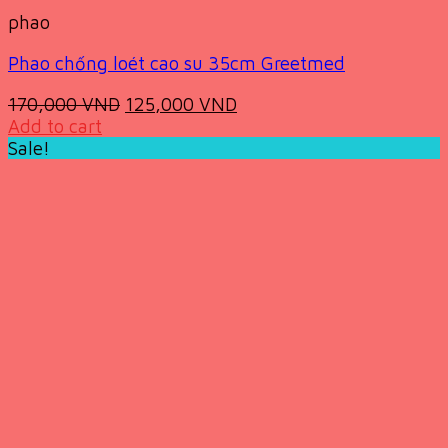
phao
Phao chống loét cao su 35cm Greetmed
Original
Current
170,000
VND
125,000
VND
price
price
Add to cart
was:
is:
Sale!
170,000 VND.
125,000 VND.