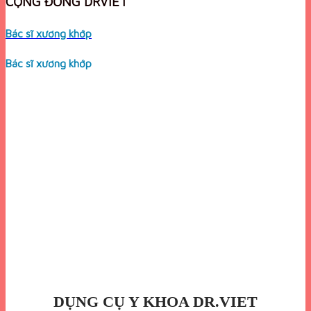
CỘNG ĐỒNG DRVIET
Bác sĩ xương khớp
Bác sĩ xương khớp
DỤNG CỤ Y KHOA DR.VIET