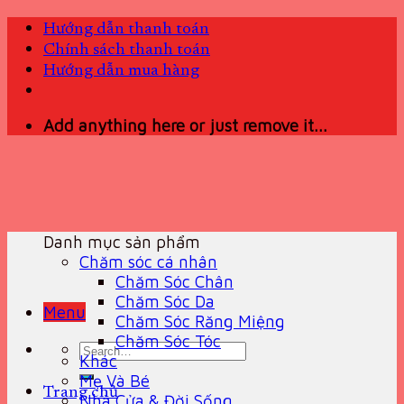
Skip
Hướng dẫn thanh toán
to
Chính sách thanh toán
content
Hướng dẫn mua hàng
Add anything here or just remove it...
Danh mục sản phẩm
Chăm sóc cá nhân
Chăm Sóc Chân
Chăm Sóc Da
Menu
Chăm Sóc Răng Miệng
Chăm Sóc Tóc
Search
Khác
for:
Mẹ Và Bé
Trang chủ
Nhà Cửa & Đời Sống