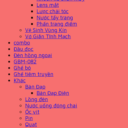
Lens mắt
Lược chải tóc
Nước tẩy trang
Phấn trang điểm
Vệ Sinh Vùng Kín
Vớ Giãn Tĩnh Mạch
combo
Đầu đọc
Đèn hồng ngoại
GBM-082
Ghế bô
Ghế tiêm truyền
Khác
Bàn Đạp
Bàn Đạp Điện
Lồng đèn
Nước uống đóng chai
Ốc vít
Pin
Quạt