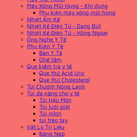
Máy Xông Mũi Họng - Khí dung
Phụ kiện máy xông mũi họng
Nhiệt Ẩm Kế
Nhiệt Kế Điện Tử - Dạng Bút
Nhiệt Kế Điện Tử - Hồng Ngoại
Ống Nghe Y Tế
Phụ Kiện Y Tế
Bàn Y Tế
Ghế tắm
Que kiểm tra y tế
Que thử Acid Uric
Que thử Cholesterol
Túi Chườm Nóng Lạnh
Túi đa năng cho y tế
Túi Hậu Môn
Túi lưới giặt
Túi nilon
túi treo tay
Vật Lý Trị Liệu
Băng Nẹp