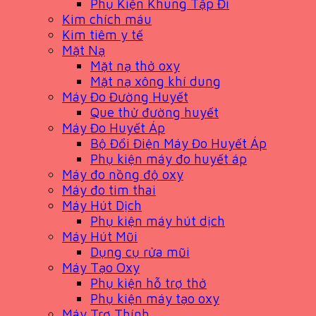
Phụ Kiện Khung Tập Đi
Kim chích máu
Kim tiêm y tế
Mặt Nạ
Mặt nạ thở oxy
Mặt nạ xông khí dung
Máy Đo Đường Huyết
Que thử đường huyết
Máy Đo Huyết Áp
Bộ Đổi Điện Máy Đo Huyết Áp
Phụ kiện máy đo huyết áp
Máy đo nồng độ oxy
Máy đo tim thai
Máy Hút Dịch
Phụ kiện máy hút dịch
Máy Hút Mũi
Dụng cụ rửa mũi
Máy Tạo Oxy
Phụ kiện hỗ trợ thở
Phụ kiện máy tạo oxy
Máy Trợ Thính