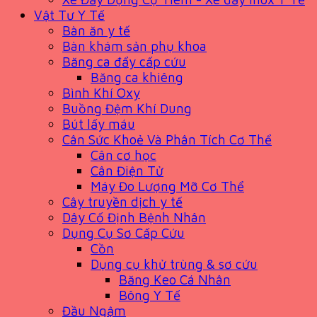
Vật Tư Y Tế
Bàn ăn y tế
Bàn khám sản phụ khoa
Băng ca đẩy cấp cứu
Băng ca khiêng
Bình Khí Oxy
Buồng Đệm Khí Dung
Bút lấy máu
Cân Sức Khoẻ Và Phân Tích Cơ Thể
Cân cơ học
Cân Điện Tử
Máy Đo Lượng Mỡ Cơ Thể
Cây truyền dịch y tế
Dây Cố Định Bệnh Nhân
Dụng Cụ Sơ Cấp Cứu
Cồn
Dụng cụ khử trùng & sơ cứu
Băng Keo Cá Nhân
Bông Y Tế
Đầu Ngậm