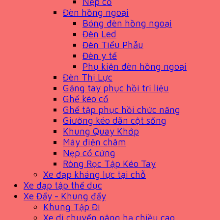
Nẹp cổ
Đèn hồng ngoại
Bóng đèn hồng ngoại
Đèn Led
Đèn Tiểu Phẫu
Đèn y tế
Phụ kiện đèn hồng ngoại
Đèn Thị Lực
Găng tay phục hồi trị liệu
Ghế kéo cổ
Ghế tập phục hồi chức năng
Giường kéo dãn cột sống
Khung Quay Khớp
Máy điện châm
Nẹp cổ cứng
Ròng Rọc Tập Kéo Tay
Xe đạp kháng lực tại chỗ
Xe đạp tập thể dục
Xe Đẩy - Khung đẩy
Khung Tập Đi
Xe di chuyển nâng hạ chiều cao