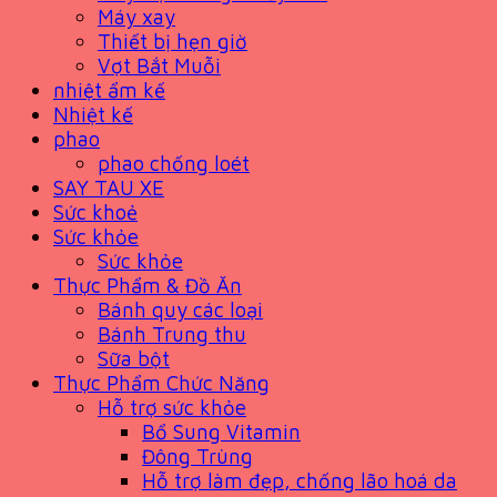
Máy xay
Thiết bị hẹn giờ
Vợt Bắt Muỗi
nhiệt ẩm kế
Nhiệt kế
phao
phao chống loét
SAY TAU XE
Sức khoẻ
Sức khỏe
Sức khỏe
Thực Phẩm & Đồ Ăn
Bánh quy các loại
Bánh Trung thu
Sữa bột
Thực Phẩm Chức Năng
Hỗ trợ sức khỏe
Bổ Sung Vitamin
Đông Trùng
Hỗ trợ làm đẹp, chống lão hoá da