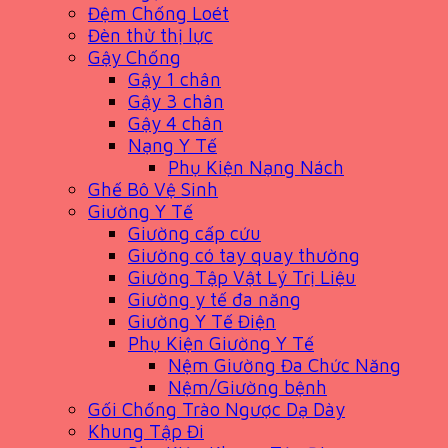
Đệm Chống Loét
Đèn thử thị lực
Gậy Chống
Gậy 1 chân
Gậy 3 chân
Gậy 4 chân
Nạng Y Tế
Phụ Kiện Nạng Nách
Ghế Bô Vệ Sinh
Giường Y Tế
Giường cấp cứu
Giường có tay quay thường
Giường Tập Vật Lý Trị Liệu
Giường y tế đa năng
Giường Y Tế Điện
Phụ Kiện Giường Y Tế
Nệm Giường Đa Chức Năng
Nệm/Giường bệnh
Gối Chống Trào Ngược Dạ Dày
Khung Tập Đi