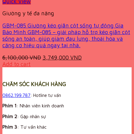
Quick View
Giường y tế đa năng
GBM-085 Giường kéo giãn cột sống tự động Gia
Bảo Minh GBM-085 – giải pháp hỗ trợ kéo giãn cột
sống an toàn, giúp giảm đau lưng, thoái hóa và
căng cơ hiệu quả ngay tại nhà.
Original
Current
6,100,000
VND
3,749,000
VND
price
price
Add to cart
was:
is:
6,100,000 VND.
3,749,000 VND.
CHĂM SÓC KHÁCH HÀNG
0862.199.787
: Hotline tư vấn
Phím 1
: Nhân viên kinh doanh
Phím 2
: Gặp nhân sự
Phím 3
: Tư vấn khác