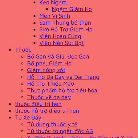
Kẹo Ngậm
Ngậm Giảm Ho
Men Vi Sinh
Sâm nhung bổ thận
Siro Hỗ Trợ Giảm Ho
Viên Hoàn Cứng
Viên Nén Sủi Bọt
Thuốc
Bổ Gan và Giải Độc Gan
Bổ phế, Giảm Ho
Giảm nóng sốt
Hỗ Trợ Dạ Dày và Đại Tràng
Hỗ Trợ Thiếu Máu
Thực phẩm hỗ trợ tiêu hóa
Thuốc về dạ dày
thuốc điều trị hen
thuốc hỗ trợ điều trị hen
Tủ Xe Đẩy
Tủ đựng thuốc y tế
Tủ thuốc có ngăn độc AB
Xe Đẩy Dụng Cụ Tiêm - Xe đẩy Inox Y Tế