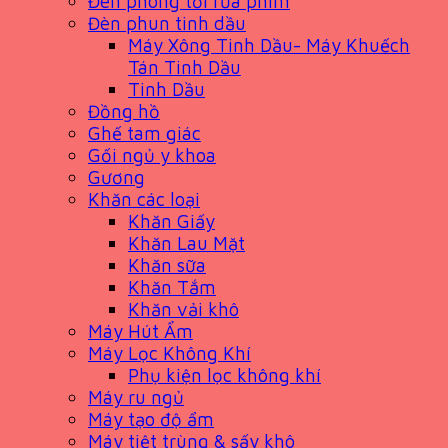
Đèn phòng tối rửa phim
Đèn phun tinh dầu
Máy Xông Tinh Dầu- Máy Khuếch
Tán Tinh Dầu
Tinh Dầu
Đồng hồ
Ghế tam giác
Gối ngủ y khoa
Gương
Khăn các loại
Khăn Giấy
Khăn Lau Mặt
Khăn sữa
Khăn Tắm
Khăn vải khô
Máy Hút Ẩm
Máy Lọc Không Khí
Phụ kiện lọc không khí
Máy ru ngủ
Máy tạo độ ẩm
Máy tiệt trùng & sấy khô