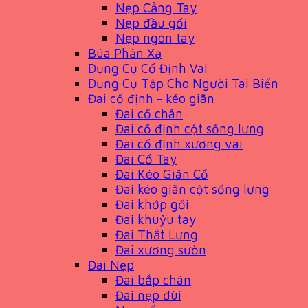
Nẹp Cẳng Tay
Nẹp đầu gối
Nẹp ngón tay
Búa Phản Xạ
Dụng Cụ Cố Định Vai
Dụng Cụ Tập Cho Người Tai Biến
Đai cố định - kéo giãn
Đai cổ chân
Đai cố định cột sống lưng
Đai cố định xương vai
Đai Cổ Tay
Đai Kéo Giãn Cổ
Đai kéo giãn cột sống lưng
Đai khớp gối
Đai khuỷu tay
Đai Thắt Lưng
Đai xương sườn
Đai Nẹp
Đai bắp chân
Đai nẹp đùi