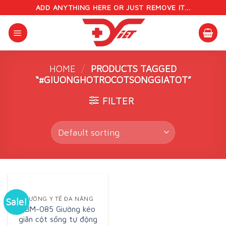
Skip
ADD ANYTHING HERE OR JUST REMOVE IT...
to
content
HOME
/
PRODUCTS TAGGED
“#GIUONGHOTROCOTSONGGIATOT”
FILTER
GIƯỜNG Y TẾ ĐA NĂNG
Sale!
GBM-085 Giường kéo
giãn cột sống tự động