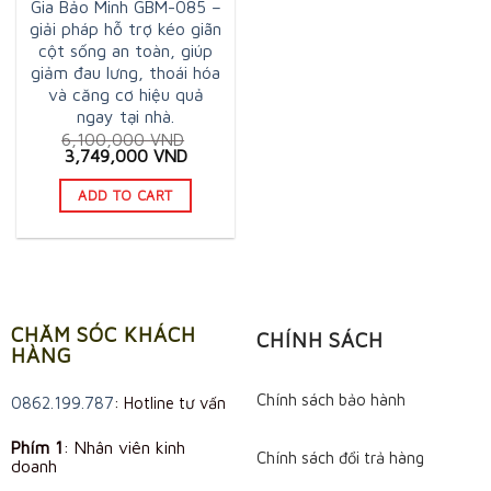
Gia Bảo Minh GBM-085 –
giải pháp hỗ trợ kéo giãn
cột sống an toàn, giúp
giảm đau lưng, thoái hóa
và căng cơ hiệu quả
ngay tại nhà.
6,100,000
VND
Original
Current
3,749,000
VND
price
price
was:
is:
ADD TO CART
6,100,000 VND.
3,749,000 VND.
CHĂM SÓC KHÁCH
CHÍNH SÁCH
HÀNG
Chính sách bảo hành
0862.199.787
: Hotline tư vấn
Phím 1
: Nhân viên kinh
Chính sách đổi trả hàng
doanh