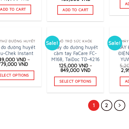
wa
rice
price
price
price
A
1,
as:
is:
was:
is:
ADD TO CART
ADD TO CART
,500,000 VND.
4,718,000 VND.
725,000 VND.
439,000 VND.
THỬ ĐƯỜNG HUYẾT
HỖ TRỢ SỨC KHỎE
MÁY
Sale!
Sale!
 đo đường huyết
Máy đo đường huyết
MÁY 
u-Chek Instant
cầm tay FaCare FC-
ĐIỆN
M168, TaiDoc TD-4216
YU
49,000
VND
–
779,000
VND
125,000
VND
–
5,2
Ori
849,000
VND
2,
pri
ELECT OPTIONS
was
SELECT OPTIONS
A
This
5,2
This
product
product
has
has
1
2
multiple
multiple
variants.
variants.
The
The
options