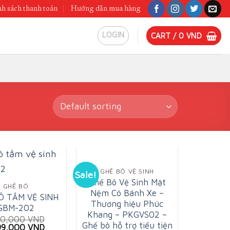
h sách thanh toán
Hướng dẫn mua hàng
LOGIN
CART /
0
VND
GHẾ BÔ VỆ SINH
Sale!
Ghế Bô Vệ Sinh Mặt
GHẾ BÔ
Nệm Có Bánh Xe –
Ô TẮM VỆ SINH
Thương hiệu Phúc
GBM-202
Khang – PKGVS02 –
80,000
VND
Ghế bô hỗ trợ tiểu tiện
ginal
Current
199,000
VND