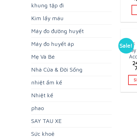
p
khung tập đi
w
6
Kim lấy máu
Máy đo đường huyết
Máy đo huyết áp
QUE 
Sale!
Máy
Mẹ Và Bé
Acc
2
Nhà Cửa & Đời Sống
S
nhiệt ẩm kế
Nhiệt kế
phao
SAY TAU XE
Sức khoẻ