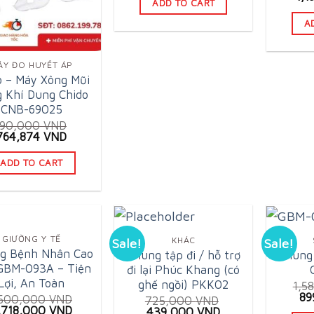
ADD TO CART
pri
1,680,000 VND.
1,139,000 VND.
wa
A
1,8
ÁY ĐO HUYẾT ÁP
o – Máy Xông Mũi
 Khí Dung Chido
CNB-69025
990,000
VND
Original
Current
764,874
VND
price
price
was:
is:
ADD TO CART
990,000 VND.
764,874 VND.
GIƯỜNG Y TẾ
KHÁC
Sale!
Sale!
ng Bệnh Nhân Cao
Khung tập đi / hỗ trợ
Khung 
GBM-093A – Tiện
đi lại Phúc Khang (có
Lợi, An Toàn
ghế ngồi) PKK02
1,5
Or
89
,500,000
VND
725,000
VND
pr
riginal
Current
,718,000
VND
Original
Current
439,000
VND