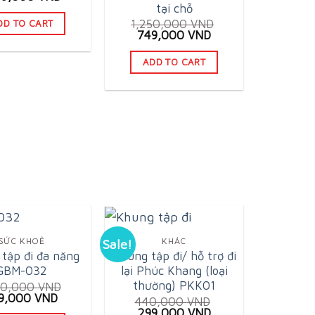
ce
price
tại chỗ
s:
is:
1,250,000
VND
DD TO CART
80,000 VND.
1,199,000 VND.
Original
Current
749,000
VND
price
price
was:
is:
ADD TO CART
1,250,000 VND.
749,000 VND.
SỨC KHOẺ
KHÁC
Sale!
tập đi đa năng
Khung tập đi/ hỗ trợ đi
GBM-032
lại Phúc Khang (loại
thường) PKK01
80,000
VND
iginal
Current
9,000
VND
440,000
VND
ice
price
Original
Current
299,000
VND