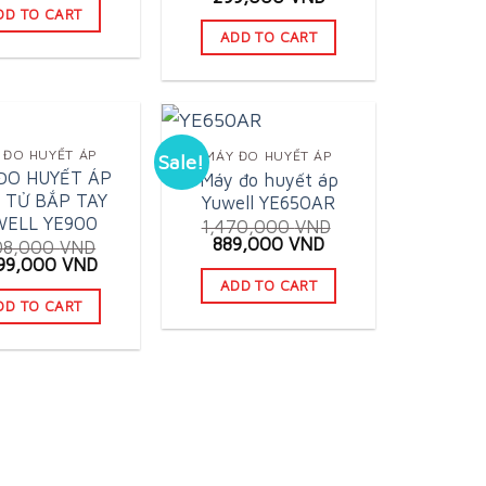
s:
is:
price
price
DD TO CART
580,000 VND.
899,000 VND.
was:
is:
ADD TO CART
440,000 VND.
299,000 VND.
 ĐO HUYẾT ÁP
MÁY ĐO HUYẾT ÁP
Sale!
ĐO HUYẾT ÁP
Máy đo huyết áp
 TỬ BẮP TAY
Yuwell YE650AR
WELL YE900
1,470,000
VND
Original
Current
889,000
VND
08,000
VND
price
price
ginal
Current
999,000
VND
was:
is:
ce
price
ADD TO CART
1,470,000 VND.
889,000 VND.
:
is:
DD TO CART
08,000 VND.
2,999,000 VND.