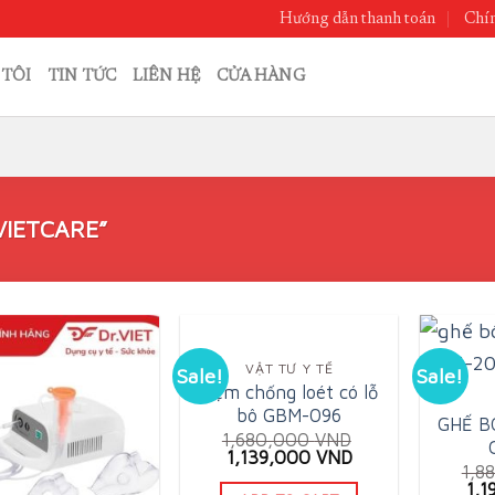
Hướng dẫn thanh toán
Chín
 TÔI
TIN TỨC
LIÊN HỆ
CỬA HÀNG
IETCARE”
VẬT TƯ Y TẾ
Sale!
Sale!
Đệm chống loét có lỗ
bô GBM-096
GHẾ B
1,680,000
VND
Original
Current
1,139,000
VND
1,8
price
price
Ori
1,
was:
is: