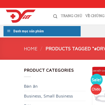
Skip
to
content
TRANG CHỦ
VỀ CHÚNG
Danh mục sản phẩm
HOME
/
PRODUCTS TAGGED “#DRV
PRODUCT CATEGORIES
Sale!
Bàn ăn
Chido
Business, Small Business