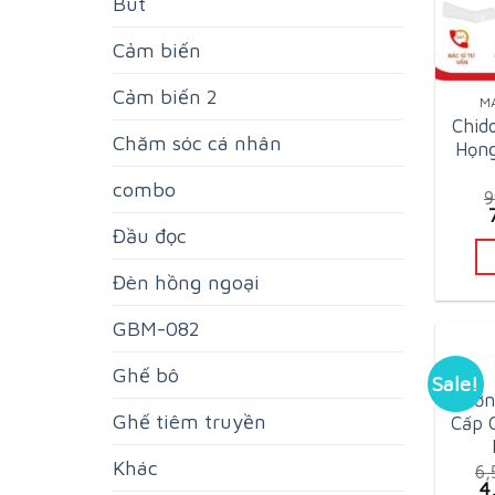
Bút
Cảm biến
Cảm biến 2
M
Chid
Chăm sóc cá nhân
Họng
combo
Đầu đọc
Đèn hồng ngoại
GBM-082
Ghế bô
Sale!
Giườ
Ghế tiêm truyền
Cấp 
Khác
6
O
4