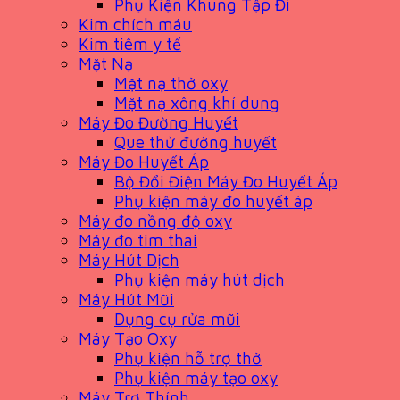
Phụ Kiện Khung Tập Đi
Kim chích máu
Kim tiêm y tế
Mặt Nạ
Mặt nạ thở oxy
Mặt nạ xông khí dung
Máy Đo Đường Huyết
Que thử đường huyết
Máy Đo Huyết Áp
Bộ Đổi Điện Máy Đo Huyết Áp
Phụ kiện máy đo huyết áp
Máy đo nồng độ oxy
Máy đo tim thai
Máy Hút Dịch
Phụ kiện máy hút dịch
Máy Hút Mũi
Dụng cụ rửa mũi
Máy Tạo Oxy
Phụ kiện hỗ trợ thở
Phụ kiện máy tạo oxy
Máy Trợ Thính