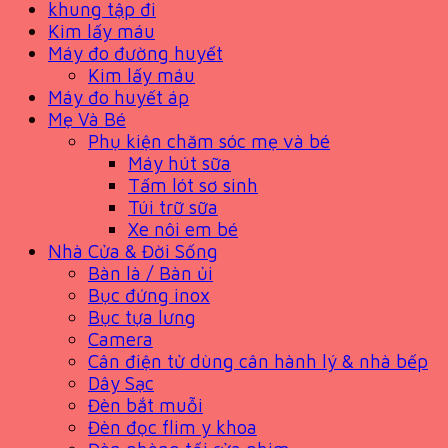
khung tập đi
Kim lấy máu
Máy đo đường huyết
Kim lấy máu
Máy đo huyết áp
Mẹ Và Bé
Phụ kiện chăm sóc mẹ và bé
Máy hút sữa
Tấm lót sơ sinh
Túi trữ sữa
Xe nôi em bé
Nhà Cửa & Đời Sống
Bàn là / Bàn ủi
Bục đứng inox
Bục tựa lưng
Camera
Cân điện tử dùng cân hành lý & nhà bếp
Dây Sạc
Đèn bắt muỗi
Đèn đọc flim y khoa