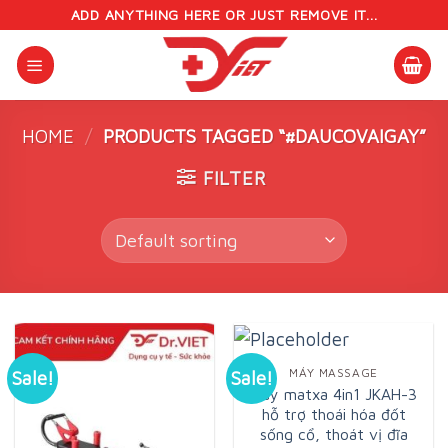
Skip
ADD ANYTHING HERE OR JUST REMOVE IT...
to
content
HOME
/
PRODUCTS TAGGED “#DAUCOVAIGAY”
FILTER
MÁY MASSAGE
Sale!
Sale!
Máy matxa 4in1 JKAH-3
hỗ trợ thoái hóa đốt
sống cổ, thoát vị đĩa