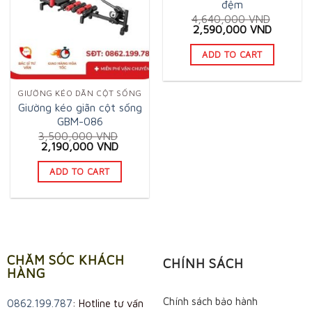
đệm
4,640,000
VND
Original
Current
2,590,000
VND
price
price
was:
is:
ADD TO CART
4,640,000 VND.
2,590,0
GIƯỜNG KÉO DÃN CỘT SỐNG
Giường kéo giãn cột sống
GBM-086
3,500,000
VND
Original
Current
2,190,000
VND
price
price
was:
is:
ADD TO CART
3,500,000 VND.
2,190,000 VND.
CHĂM SÓC KHÁCH
CHÍNH SÁCH
HÀNG
Chính sách bảo hành
0862.199.787
: Hotline tư vấn