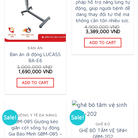
pháp hỗ trợ nâng lưng tự
động, giúp người bệnh dễ
dàng thay đổi tư thế mà
không cần tốn nhiều sức.
4,900,000
VND
Original
Current
3,389,000
VND
price
price
was:
is:
ADD TO CART
4,900,000 VND.
3,389,0
BÀN ĂN
Bàn ăn di động LUCASS
BA-E6
3,000,000
VND
Original
Current
1,690,000
VND
price
price
was:
is:
ADD TO CART
3,000,000 VND.
1,690,000 VND.
GIƯỜNG Y TẾ ĐA NĂNG
Sale!
Sale!
GBM-085 Giường kéo
GHẾ BÔ
giãn cột sống tự động
GHẾ BÔ TẮM VỆ SINH
Gia Bảo Minh GBM-085 –
GBM-202