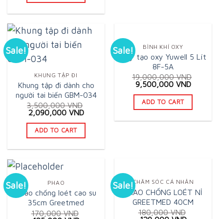
BÌNH KHÍ OXY
Sale!
Sale!
Máy tạo oxy Yuwell 5 Lít
8F-5A
KHUNG TẬP ĐI
19,000,000
VND
Original
Current
9,500,000
VND
Khung tập đi dành cho
price
price
người tai biến GBM-034
was:
is:
ADD TO CART
3,500,000
VND
19,000,000 VND.
9,500,0
Original
Current
2,090,000
VND
price
price
was:
is:
ADD TO CART
3,500,000 VND.
2,090,000 VND.
CHĂM SÓC CÁ NHÂN
PHAO
Sale!
Sale!
PHAO CHỐNG LOÉT NỈ
Phao chống loét cao su
GREETMED 40CM
35cm Greetmed
180,000
VND
170,000
VND