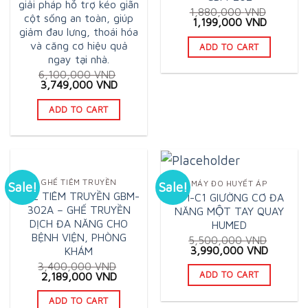
giải pháp hỗ trợ kéo giãn
1,880,000
VND
cột sống an toàn, giúp
Original
Current
1,199,000
VND
price
price
giảm đau lưng, thoái hóa
was:
is:
và căng cơ hiệu quả
ADD TO CART
1,880,000 VND.
1,199,0
ngay tại nhà.
6,100,000
VND
Original
Current
3,749,000
VND
price
price
was:
is:
ADD TO CART
6,100,000 VND.
3,749,000 VND.
GHẾ TIÊM TRUYỀN
MÁY ĐO HUYẾT ÁP
Sale!
Sale!
GHẾ TIÊM TRUYỀN GBM-
HM-C1 GIƯỜNG CƠ ĐA
302A – GHẾ TRUYỀN
NĂNG MỘT TAY QUAY
DỊCH ĐA NĂNG CHO
HUMED
BỆNH VIỆN, PHÒNG
5,500,000
VND
Original
Current
3,990,000
VND
KHÁM
price
price
3,400,000
VND
was:
is:
Original
Current
ADD TO CART
2,189,000
VND
5,500,000 VND.
3,990,0
price
price
was:
is:
ADD TO CART
3,400,000 VND.
2,189,000 VND.