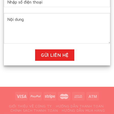
GIỚI THIỆU VỀ CÔNG TY
HƯỚNG DẪN THANH TOÁN
CHÍNH SÁCH THANH TOÁN
HƯỚNG DẪN MUA HÀNG