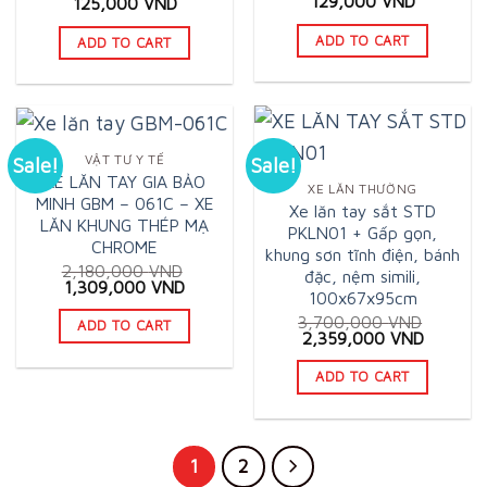
Original
Current
129,000
VND
Original
Current
125,000
VND
price
price
price
price
was:
is:
was:
is:
ADD TO CART
ADD TO CART
180,000 VND.
129,000 
170,000 VND.
125,000 VND.
VẬT TƯ Y TẾ
Sale!
Sale!
XE LĂN TAY GIA BẢO
XE LĂN THƯỜNG
MINH GBM – 061C – XE
Xe lăn tay sắt STD
LĂN KHUNG THÉP MẠ
PKLN01 + Gấp gọn,
CHROME
khung sơn tĩnh điện, bánh
2,180,000
VND
đặc, nệm simili,
Original
Current
1,309,000
VND
100x67x95cm
price
price
was:
is:
3,700,000
VND
ADD TO CART
2,180,000 VND.
1,309,000 VND.
Original
Current
2,359,000
VND
price
price
was:
is:
ADD TO CART
3,700,000 VND.
2,359,0
1
2