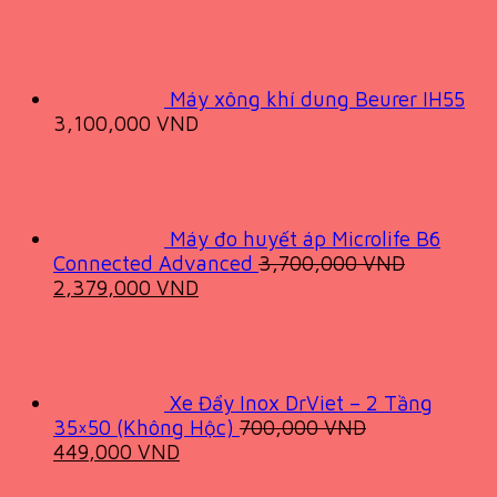
price
price
was:
is:
500,000 VND.
407,000 VND.
Máy xông khí dung Beurer IH55
3,100,000
VND
Máy đo huyết áp Microlife B6
Connected Advanced
3,700,000
VND
Original
Current
2,379,000
VND
price
price
was:
is:
3,700,000 VND.
2,379,000 VND.
Xe Đẩy Inox DrViet – 2 Tầng
35×50 (Không Hộc)
700,000
VND
Original
Current
449,000
VND
price
price