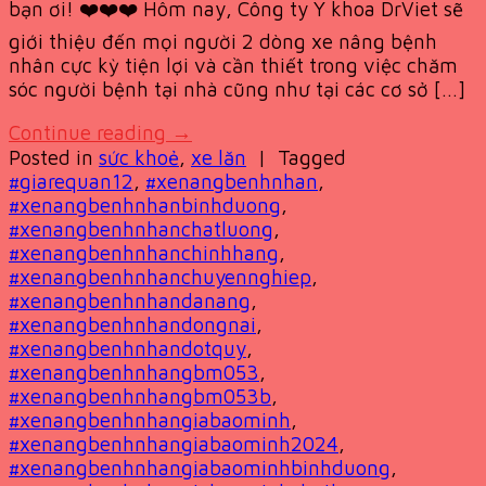
bạn ơi! ❤️❤️❤️ Hôm nay, Công ty Y khoa DrViet sẽ
giới thiệu đến mọi người 2 dòng xe nâng bệnh
nhân cực kỳ tiện lợi và cần thiết trong việc chăm
sóc người bệnh tại nhà cũng như tại các cơ sở […]
Continue reading
→
Posted in
sức khoẻ
,
xe lăn
|
Tagged
#giarequan12
,
#xenangbenhnhan
,
#xenangbenhnhanbinhduong
,
#xenangbenhnhanchatluong
,
#xenangbenhnhanchinhhang
,
#xenangbenhnhanchuyennghiep
,
#xenangbenhnhandanang
,
#xenangbenhnhandongnai
,
#xenangbenhnhandotquy
,
#xenangbenhnhangbm053
,
#xenangbenhnhangbm053b
,
#xenangbenhnhangiabaominh
,
#xenangbenhnhangiabaominh2024
,
#xenangbenhnhangiabaominhbinhduong
,