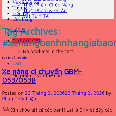
Về chúng tôi
Thực Phẩm Chức Năng
Tin tức
Thực Phẩm & Đồ Ăn
Liên hệ
Vật Tư Y Tế
Cửa hàng
Tag Archives:
Login
#xenangbenhnhangiabao
Cart /
0
VND
No products in the cart.
sức khoẻ
,
xe lăn
Cart
Xe nâng di chuyển GBM-
No products in the cart.
053/053B
Posted on
23 Tháng 3, 2026
23 Tháng 3, 2026
by
Phan Thành Quí
✌️✌️ Xin chào tất cả các bạn!! Lại là Dr.Viet đây các