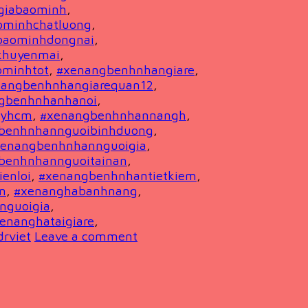
giabaominh
,
ominhchatluong
,
baominhdongnai
,
khuyenmai
,
minhtot
,
#xenangbenhnhangiare
,
nangbenhnhangiarequan12
,
gbenhnhanhanoi
,
ayhcm
,
#xenangbenhnhannangh
,
benhnhannguoibinhduong
,
xenangbenhnhannguoigia
,
benhnhannguoitainan
,
enloi
,
#xenangbenhnhantietkiem
,
n
,
#xenanghabanhnang
,
nguoigia
,
enanghataigiare
,
rviet
Leave a comment