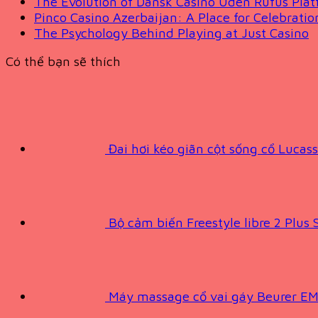
The Evolution of Dansk Casino Uden Rufus Plat
Pinco Casino Azerbaijan: A Place for Celebrati
The Psychology Behind Playing at Just Casino
Có thể bạn sẽ thích
Đai hơi kéo giãn cột sống cổ Lucas
Bộ cảm biến Freestyle libre 2 Plus 
Máy massage cổ vai gáy Beurer E