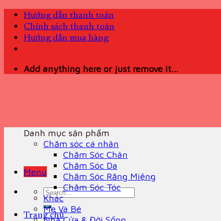
Skip
Hướng dẫn thanh toán
to
Chính sách thanh toán
content
Hướng dẫn mua hàng
Add anything here or just remove it...
Danh mục sản phẩm
Chăm sóc cá nhân
Chăm Sóc Chân
Chăm Sóc Da
Menu
Chăm Sóc Răng Miệng
Chăm Sóc Tóc
Search
Khác
for:
Mẹ Và Bé
Trang chủ
Nhà Cửa & Đời Sống