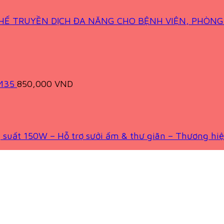
HẾ TRUYỀN DỊCH ĐA NĂNG CHO BỆNH VIỆN, PHÒN
BM35
850,000
VND
 suất 150W – Hỗ trợ sưởi ấm & thư giãn – Thương hi