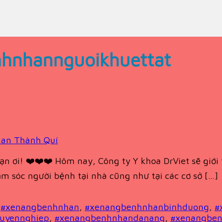
hnhannguoikhuettat
an Thành Quí
c bạn ơi! ❤️❤️❤️ Hôm nay, Công ty Y khoa DrViet sẽ gi
ăm sóc người bệnh tại nhà cũng như tại các cơ sở […]
,
#xenangbenhnhan
,
#xenangbenhnhanbinhduong
,
#
uyennghiep
,
#xenangbenhnhandanang
,
#xenangben