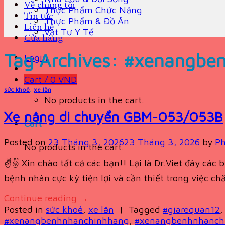
Về chúng tôi
Thực Phẩm Chức Năng
Tin tức
Thực Phẩm & Đồ Ăn
Liên hệ
Vật Tư Y Tế
Cửa hàng
Tag Archives:
#xenangben
Login
Cart /
0
VND
sức khoẻ
,
xe lăn
No products in the cart.
Xe nâng di chuyển GBM-053/053B
Cart
Posted on
23 Tháng 3, 2026
23 Tháng 3, 2026
by
Ph
No products in the cart.
✌️✌️ Xin chào tất cả các bạn!! Lại là Dr.Viet đây cá
bệnh nhân cực kỳ tiện lợi và cần thiết trong việc ch
Continue reading
→
Posted in
sức khoẻ
,
xe lăn
|
Tagged
#giarequan12
#xenangbenhnhanchinhhang
,
#xenangbenhnhanch