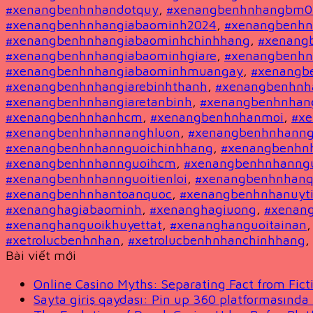
#xenangbenhnhandotquy
,
#xenangbenhnhangbm0
#xenangbenhnhangiabaominh2024
,
#xenangbenhn
#xenangbenhnhangiabaominhchinhhang
,
#xenang
#xenangbenhnhangiabaominhgiare
,
#xenangbenh
#xenangbenhnhangiabaominhmuangay
,
#xenangbe
#xenangbenhnhangiarebinhthanh
,
#xenangbenhnh
#xenangbenhnhangiaretanbinh
,
#xenangbenhnhan
#xenangbenhnhanhcm
,
#xenangbenhnhanmoi
,
#x
#xenangbenhnhannanghluon
,
#xenangbenhnhanng
#xenangbenhnhannguoichinhhang
,
#xenangbenhn
#xenangbenhnhannguoihcm
,
#xenangbenhnhanngu
#xenangbenhnhannguoitienloi
,
#xenangbenhnhanq
#xenangbenhnhantoanquoc
,
#xenangbenhnhanuyt
#xenanghagiabaominh
,
#xenanghagiuong
,
#xenang
#xenanghanguoikhuyettat
,
#xenanghanguoitainan
#xetrolucbenhnhan
,
#xetrolucbenhnhanchinhhang
,
Bài viết mới
Online Casino Myths: Separating Fact from Fict
Sayta giriş qaydası: Pin up 360 platformasında 