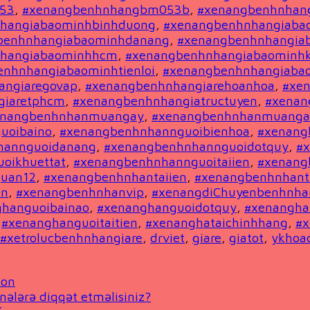
53
,
#xenangbenhnhangbm053b
,
#xenangbenhnhan
hangiabaominhbinhduong
,
#xenangbenhnhangiaba
benhnhangiabaominhdanang
,
#xenangbenhnhangia
nhangiabaominhhcm
,
#xenangbenhnhangiabaominh
nhnhangiabaominhtienloi
,
#xenangbenhnhangiabao
angiaregovap
,
#xenangbenhnhangiarehoanhoa
,
#xe
giaretphcm
,
#xenangbenhnhangiatructuyen
,
#xenan
enangbenhnhanmuangay
,
#xenangbenhnhanmuang
uoibaino
,
#xenangbenhnhannguoibienhoa
,
#xenang
hannguoidanang
,
#xenangbenhnhannguoidotquy
,
#
oikhuettat
,
#xenangbenhnhannguoitaiien
,
#xenang
uan12
,
#xenangbenhnhantaiien
,
#xenangbenhnhanti
in
,
#xenangbenhnhanvip
,
#xenangdiChuyenbenhnha
hanguoibainao
,
#xenanghanguoidotquy
,
#xenangha
,
#xenanghanguoitaitien
,
#xenanghataichinhhang
,
#x
#xetrolucbenhnhangiare
,
drviet
,
giare
,
giatot
,
ykhoad
ion
nələrə diqqət etməlisiniz?