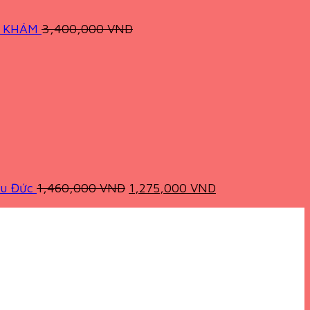
G KHÁM
3,400,000
VND
Original
Current
price
price
was:
is:
1,460,000 VND.
1,275,000 VND.
ệu Đức
1,460,000
VND
1,275,000
VND