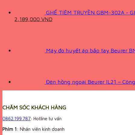
GHẾ TIÊM TRUYỀN GBM-302A - G
Original
Current
2,189,000
VND
price
price
was:
is:
3,400,000 VND.
2,189,000 VND.
Máy đo huyết áp bắp tay Beurer 
Đèn hồng ngoại Beurer IL21 – Công
CHĂM SÓC KHÁCH HÀNG
0862.199.787
: Hotline tư vấn
Phím 1
: Nhân viên kinh doanh