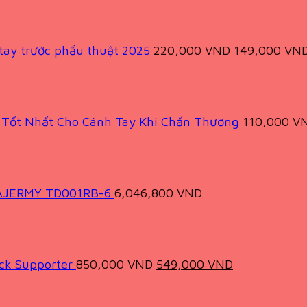
price
was:
220,000 VND
 tay trước phẩu thuật 2025
220,000
VND
149,000
VN
rợ Tốt Nhất Cho Cánh Tay Khi Chấn Thương
110,000
V
 TAJERMY TD001RB-6
6,046,800
VND
Original
Current
price
price
was:
is:
850,000 VND.
549,000 VND
ck Supporter
850,000
VND
549,000
VND