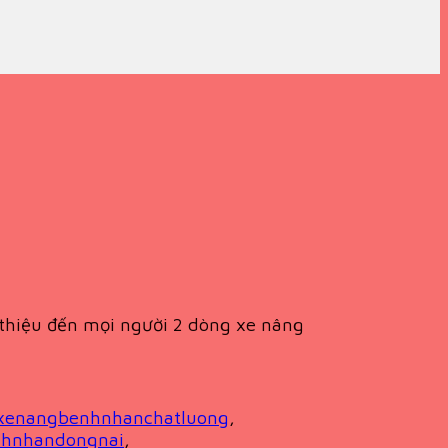
ới thiệu đến mọi người 2 dòng xe nâng
xenangbenhnhanchatluong
,
hnhandongnai
,