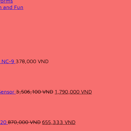
forms
on and Fun
s NC-9
378,000
VND
Original
Current
price
price
was:
is:
3,506,100 VND.
1,790,000 VND.
Sensor
3,506,100
VND
1,790,000
VND
Original
Current
price
price
was:
is:
870,000 VND.
655,333 VND.
M20
870,000
VND
655,333
VND
Original