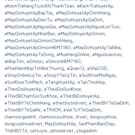
#KiemTraHangTruocKhiThanhToan
,
#KiemTraHuyetAp
,
#MayDoHuyetApBapTay
,
#MayDoHuyetApChinhHang
,
#MayDoHuyetApDienTu
,
#MayDoHuyetApGiaDinh
,
#MayDoHuyetApNguoiGia
,
#MayDoHuyetApNguoiLonTuoi
,
#MayDoHuyetApNhatBan
,
#MayDoHuyetApOmron
,
#MayDoHuyetApOmronChinhHang
,
#MayDoHuyetApOmronHEM7180
,
#MayDoHuyetApTaiNha
,
#MayDoHuyetApTuDong
,
#MuaHangOnline
,
#Nguoicaotuoi
,
#NhipTim
,
#Omron
,
#OmronHEM7180
,
#PhatHienNhipTimBatThuong
,
#Quan12
,
#ShipCOD
,
#ShopOnlineUyTin
,
#ShopYTeUyTin
,
#SucKhoeMoiNgay
,
#SucKhoeTimMach
,
#TangHuyetAp
,
#TanThoiHiep
,
#TheoDoiHuyetAp
,
#TheoDoiSucKhoe
,
#ThietBiChamSocSucKhoe
,
#ThietBiDoHuyetAp
,
#ThietBiYTeChinhHang
,
#thietbiytedrviet
,
#ThietBiYTeGiaDinh
,
#ThietBiYTeGiaRe
,
#TPHCM
,
#VatTuYTeGiaDinh
,
chamsocgiadinh
,
chamsocsuckhoe
,
drviet
,
dungcuykhoa
,
dungcuykhoadrviet
,
MáyĐoHuyếtÁp
,
SanPhamBanChay
,
ThiếtBịYTế
,
vattuyte
,
ykhoadrviet
,
ytegiadinh