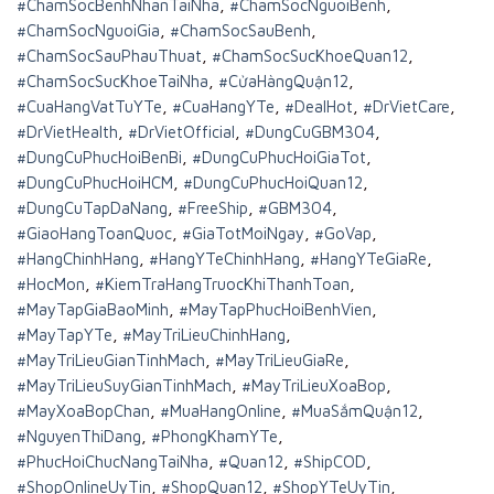
#ChamSocBenhNhanTaiNha
,
#ChamSocNguoiBenh
,
#ChamSocNguoiGia
,
#ChamSocSauBenh
,
#ChamSocSauPhauThuat
,
#ChamSocSucKhoeQuan12
,
#ChamSocSucKhoeTaiNha
,
#CửaHàngQuận12
,
#CuaHangVatTuYTe
,
#CuaHangYTe
,
#DealHot
,
#DrVietCare
,
#DrVietHealth
,
#DrVietOfficial
,
#DungCuGBM304
,
#DungCuPhucHoiBenBi
,
#DungCuPhucHoiGiaTot
,
#DungCuPhucHoiHCM
,
#DungCuPhucHoiQuan12
,
#DungCuTapDaNang
,
#FreeShip
,
#GBM304
,
#GiaoHangToanQuoc
,
#GiaTotMoiNgay
,
#GoVap
,
#HangChinhHang
,
#HangYTeChinhHang
,
#HangYTeGiaRe
,
#HocMon
,
#KiemTraHangTruocKhiThanhToan
,
#MayTapGiaBaoMinh
,
#MayTapPhucHoiBenhVien
,
#MayTapYTe
,
#MayTriLieuChinhHang
,
#MayTriLieuGianTinhMach
,
#MayTriLieuGiaRe
,
#MayTriLieuSuyGianTinhMach
,
#MayTriLieuXoaBop
,
#MayXoaBopChan
,
#MuaHangOnline
,
#MuaSắmQuận12
,
#NguyenThiDang
,
#PhongKhamYTe
,
#PhucHoiChucNangTaiNha
,
#Quan12
,
#ShipCOD
,
#ShopOnlineUyTin
,
#ShopQuan12
,
#ShopYTeUyTin
,