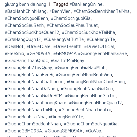
giường bệnh đa năng
|
Tagged
#BanHangOnline
,
#BaoHanhChinhHang
,
#BenhVien
,
#ChamSocBenhNhanTaiNha
,
#ChamSocNguoiBenh
,
#ChamSocNguoiGia
,
#ChamSocSauBenh
,
#ChamSocSauPhauThuat
,
#ChamSocSucKhoeQuan12
,
#ChamSocSucKhoeTaiNha
,
#CửaHàngQuận12
,
#CuaHangVatTuYTe
,
#CuaHangYTe
,
#DealHot
,
#DrVietCare
,
#DrVietHealth
,
#DrVietOfficial
,
#FreeShip
,
#GBM093A
,
#GBM094A #GiuongBenhNhanGiaRe
,
#GiaoHangToanQuoc
,
#GiaTotMoiNgay
,
#GiuongBenh2TayQuay
,
#GiuongBenhGiaBaoMinh
,
#GiuongBenhNhanBenBi
,
#GiuongBenhNhanBenhVien
,
#GiuongBenhNhanChatLuong
,
#GiuongBenhNhanChinhHang
,
#GiuongBenhNhanDaNang
,
#GiuongBenhNhanGiaDinh
,
#GiuongBenhNhanGiaReHCM
,
#GiuongBenhNhanGiaTot
,
#GiuongBenhNhanPhongKham
,
#GiuongBenhNhanQuan12
,
#GiuongBenhNhanTaiNha
,
#GiuongBenhNhanTienLoi
,
#GiuongBenhTaiNha
,
#GiuongBenhYTe
,
#GiuongChamSocBenhNhan
,
#GiuongChamSocNguoiGia
,
#GiuongGBM093A
,
#GiuongGBM094A
,
#GoVap
,