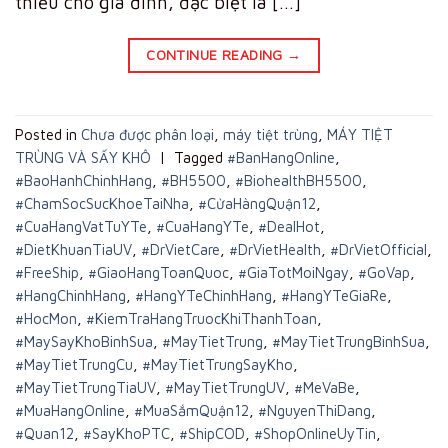
thiếu cho gia đình, đặc biệt là […]
CONTINUE READING
→
Posted in
Chưa được phân loại
,
máy tiệt trùng
,
MÁY TIỆT
TRÙNG VÀ SẤY KHÔ
|
Tagged
#BanHangOnline
,
#BaoHanhChinhHang
,
#BH5500
,
#BiohealthBH5500
,
#ChamSocSucKhoeTaiNha
,
#CửaHàngQuận12
,
#CuaHangVatTuYTe
,
#CuaHangYTe
,
#DealHot
,
#DietKhuanTiaUV
,
#DrVietCare
,
#DrVietHealth
,
#DrVietOfficial
,
#FreeShip
,
#GiaoHangToanQuoc
,
#GiaTotMoiNgay
,
#GoVap
,
#HangChinhHang
,
#HangYTeChinhHang
,
#HangYTeGiaRe
,
#HocMon
,
#KiemTraHangTruocKhiThanhToan
,
#MaySayKhoBinhSua
,
#MayTietTrung
,
#MayTietTrungBinhSua
,
#MayTietTrungCu
,
#MayTietTrungSayKho
,
#MayTietTrungTiaUV
,
#MayTietTrungUV
,
#MeVaBe
,
#MuaHangOnline
,
#MuaSắmQuận12
,
#NguyenThiDang
,
#Quan12
,
#SayKhoPTC
,
#ShipCOD
,
#ShopOnlineUyTin
,