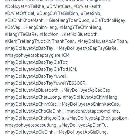
#DoHuyetApTaiNha
,
#DrVietCare
,
#DrVietHealth
,
#DrVietOfficial
,
#DungCuYTeGiaDinh
,
#FreeShip
,
#GiaDinhKhoeManh
,
#GiaoHangToanQuoc
,
#GiaTotMoiNgay
,
#GoVap
,
#HangChinhHang
,
#HangYTeChinhHang
,
#HangYTeGiaRe
,
#HocMon
,
#KetNoiBluetooth
,
#KiemTraHangTruocKhiThanhToan
,
#MayDoHuyetApAnToan
,
#MayDoHuyetApBapTay
,
#MayDoHuyetApBapTayGiaRe
,
#maydohuyetapbaptaygiareHCM
,
#MayDoHuyetApBapTayGiaTot
,
#MayDoHuyetApBapTayGiaTotHCM
,
#MayDoHuyetApBapTayYuwell
,
#MayDoHuyetApBapTayYuwellYE630CR
,
#MayDoHuyetApBluetooth
,
#MayDoHuyetApCaoCap
,
#MayDoHuyetApChatLuong
,
#MayDoHuyetApChinhHang
,
#MayDoHuyetApChinhXac
,
#MayDoHuyetApChinhXacCao
,
#MayDoHuyetApChoGiaDinh
,
#maydohuyetapchomoinha
,
#MayDoHuyetApChoNguoiGia
,
#MayDoHuyetApChoNguoiLon
,
#maydohuyetapdesudung
,
#MayDoHuyetApDienTu
,
#MayDoHuyetApGiaDinh
,
#MayDoHuyetApGiaDung
,