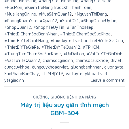
#HangChinhHang
,
#HangYTeChinhHang
,
#HangYTeGiaRe
,
#HocMon
,
#KiemTraHangTruocKhiThanhToan
,
#MuaHangOnline
,
#MuaSắmQuận12
,
#NguyenThiDang
,
#PhongKhamYTe
,
#Quan12
,
#ShipCOD
,
#ShopOnlineUyTin
,
#ShopQuan12
,
#ShopYTeUyTin
,
#TanThoiHiep
,
#ThietBiChamSocBenhNhan
,
#ThietBiChamSocSucKhoe
,
#ThietBiYTeChinhHang
,
#thietbiytedrviet
,
#ThietBiYTeGiaDinh
,
#ThietBiYTeGiaRe
,
#ThiếtBịYTếQuận12
,
#TPHCM
,
#TrungTamChamSocSucKhoe
,
#UuDaiLon
,
#VatTuYTeGiaDinh
,
#VatTuYTeQuan12
,
chamsocgiadinh
,
chamsocsuckhoe
,
drviet
,
dungcuykhoa
,
dungcuykhoadrviet
,
giuongbenhnhan
,
giuongyte
,
SanPhamBanChay
,
ThiếtBịYTế
,
vattuyte
,
ykhoadrviet
,
ytegiadinh
Leave a comment
GIƯỜNG
,
GIƯỜNG BỆNH ĐA NĂNG
Máy trị liệu suy giãn tĩnh mạch
GBM-304