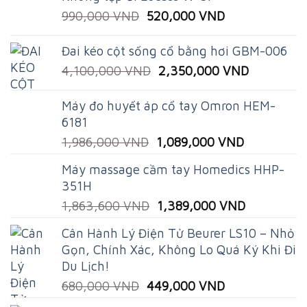
was:
is:
Original
Current
990,000
VND
520,000
VND
150,000 VND.
89,000 VND.
price
price
was:
is:
Đai kéo cột sống cổ bằng hơi GBM-006
990,000 VND.
520,000 VND.
Original
Current
4,100,000
VND
2,350,000
VND
price
price
was:
is:
Máy đo huyết áp cổ tay Omron HEM-
4,100,000 VND.
2,350,00
6181
Original
Current
1,986,000
VND
1,089,000
VND
price
price
Máy massage cầm tay Homedics HHP-
was:
is:
351H
1,986,000 VND.
1,089,000
Original
Current
1,863,600
VND
1,389,000
VND
price
price
Cân Hành Lý Điện Tử Beurer LS10 – Nhỏ
was:
is:
Gọn, Chính Xác, Không Lo Quá Ký Khi Đi
1,863,600 VND.
1,389,000
Du Lịch!
Original
Current
680,000
VND
449,000
VND
price
price