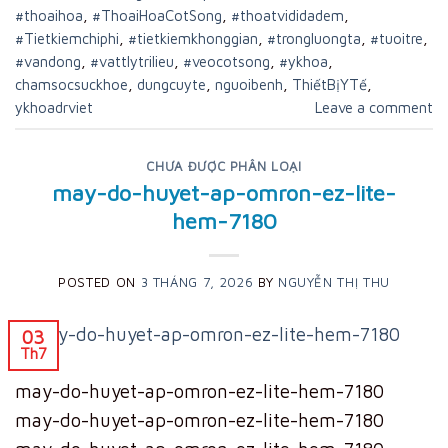
#thoaihoa
,
#ThoaiHoaCotSong
,
#thoatvididadem
,
#Tietkiemchiphi
,
#tietkiemkhonggian
,
#trongluongta
,
#tuoitre
,
#vandong
,
#vattlytrilieu
,
#veocotsong
,
#ykhoa
,
chamsocsuckhoe
,
dungcuyte
,
nguoibenh
,
ThiếtBịYTế
,
ykhoadrviet
Leave a comment
CHƯA ĐƯỢC PHÂN LOẠI
may-do-huyet-ap-omron-ez-lite-
hem-7180
POSTED ON
3 THÁNG 7, 2026
BY
NGUYỄN THỊ THU
03
Th7
may-do-huyet-ap-omron-ez-lite-hem-7180
may-do-huyet-ap-omron-ez-lite-hem-7180