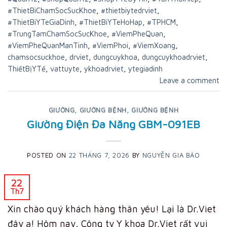
#ThietBiChamSocSucKhoe
,
#thietbiytedrviet
,
#ThietBiYTeGiaDinh
,
#ThietBiYTeHoHap
,
#TPHCM
,
#TrungTamChamSocSucKhoe
,
#ViemPheQuan
,
#ViemPheQuanManTinh
,
#ViemPhoi
,
#ViemXoang
,
chamsocsuckhoe
,
drviet
,
dungcuykhoa
,
dungcuykhoadrviet
,
ThiếtBịYTế
,
vattuyte
,
ykhoadrviet
,
ytegiadinh
Leave a comment
GIƯỜNG
,
GIƯỜNG BỆNH
,
GIƯỜNG BỆNH
Giường Điện Đa Năng GBM-091EB
POSTED ON
22 THÁNG 7, 2026
BY
NGUYỄN GIA BẢO
22
Th7
Xin chào quý khách hàng thân yêu! Lại là Dr.Viet
đây ạ! Hôm nay, Công ty Y khoa Dr.Viet rất vui