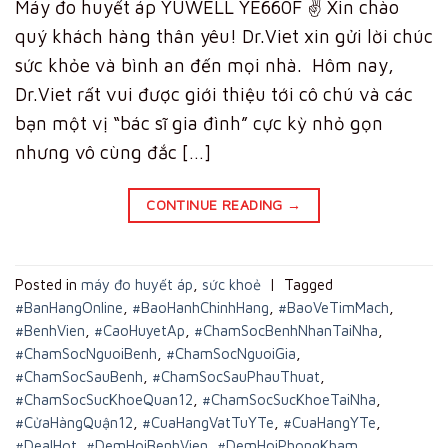
Máy đo huyết áp YUWELL YE660F ✌️ Xin chào
quý khách hàng thân yêu! Dr.Viet xin gửi lời chúc
sức khỏe và bình an đến mọi nhà. Hôm nay,
Dr.Viet rất vui được giới thiệu tới cô chú và các
bạn một vị “bác sĩ gia đình” cực kỳ nhỏ gọn
nhưng vô cùng đắc […]
CONTINUE READING
→
Posted in
máy đo huyết áp
,
sức khoẻ
|
Tagged
#BanHangOnline
,
#BaoHanhChinhHang
,
#BaoVeTimMach
,
#BenhVien
,
#CaoHuyetAp
,
#ChamSocBenhNhanTaiNha
,
#ChamSocNguoiBenh
,
#ChamSocNguoiGia
,
#ChamSocSauBenh
,
#ChamSocSauPhauThuat
,
#ChamSocSucKhoeQuan12
,
#ChamSocSucKhoeTaiNha
,
#CửaHàngQuận12
,
#CuaHangVatTuYTe
,
#CuaHangYTe
,
#DealHot
,
#DemHoiBenhVien
,
#DemHoiPhongKham
,