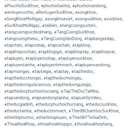
#PhucHoiSucKhoe
,
#phuchoitainha
,
#phuchoivandong
,
#renluyencothe
,
#RenLuyenSucKhoe
,
#songkhoe
,
#SongKhoeMoiNgay
,
#songkhoeviet
,
#songvuikhoe
,
#suckhoe
,
#SucKhoeMoiNgay
,
#taibien
,
#tangcuongsucben
,
#tangcuongsucdeokhang
,
#TangCuongSucKhoe
,
#tangcuongtheluc
,
#TangCuongVanDong
,
#tapbangxedap
,
#tapchan
,
#tapcobap
,
#tapcochan
,
#tapkhop
,
#tapkhopcochan
,
#tapkhopgoi
,
#tapkhoptay
,
#tapkhopvai
,
#tapluyen
,
#tapluyencobap
,
#tapluyensuckhoe
,
#tapluyentainha
,
#tapluyentimmach
,
#tapluyenvandong
,
#tapmoingay
,
#taptaigia
,
#taptay
,
#taptheduc
,
#taptheducchongoi
,
#taptheducmoingay
,
#taptheducnguoicaotuoi
,
#taptheducnguoigia
,
#taptheducphuchoichucnang
,
#TapTheDucTaiNha
,
#tapvandong
,
#tapvandongtainha
,
#tapvattlytrilieu
,
#theducgiadinh
,
#theducphuchoichucnang
,
#theducsuckhoe
,
#theductainha
,
#theductimmach
,
#ThietBiChamSocSucKhoe
,
#thietbiphuchoi
,
#thietbitapluyen
,
#ThietBiYTeGiaDinh
,
#ThoaiHoaKhop
,
#thoaihoakhopgoi
,
#thoaihoakhophang
,