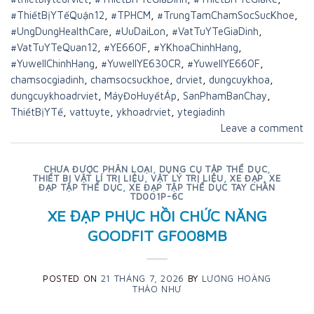
#ThiếtBịYTếQuận12
,
#TPHCM
,
#TrungTamChamSocSucKhoe
,
#UngDungHealthCare
,
#UuDaiLon
,
#VatTuYTeGiaDinh
,
#VatTuYTeQuan12
,
#YE660F
,
#YKhoaChinhHang
,
#YuwellChinhHang
,
#YuwellYE630CR
,
#YuwellYE660F
,
chamsocgiadinh
,
chamsocsuckhoe
,
drviet
,
dungcuykhoa
,
dungcuykhoadrviet
,
MáyĐoHuyếtÁp
,
SanPhamBanChay
,
ThiếtBịYTế
,
vattuyte
,
ykhoadrviet
,
ytegiadinh
Leave a comment
CHƯA ĐƯỢC PHÂN LOẠI
,
DỤNG CỤ TẬP THỂ DỤC
,
THIẾT BỊ VẬT LÍ TRỊ LIỆU
,
VẬT LÝ TRỊ LIỆU
,
XE ĐẠP
,
XE
ĐẠP TẬP THỂ DỤC
,
XE ĐẠP TẬP THỂ DỤC TAY CHÂN
TD001P-6C
XE ĐẠP PHỤC HỒI CHỨC NĂNG
GOODFIT GF008MB
POSTED ON
21 THÁNG 7, 2026
BY
LƯƠNG HOÀNG
THẢO NHƯ