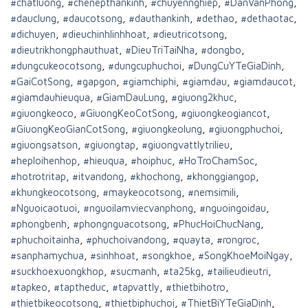
#chatluong
,
#chenepthankinh
,
#chuyennghiep
,
#DanVanPhong
,
#dauclung
,
#daucotsong
,
#dauthankinh
,
#dethao
,
#dethaotac
,
#dichuyen
,
#dieuchinhlinhhoat
,
#dieutricotsong
,
#dieutrikhongphauthuat
,
#DieuTriTaiNha
,
#dongbo
,
#dungcukeocotsong
,
#dungcuphuchoi
,
#DungCuYTeGiaDinh
,
#GaiCotSong
,
#gapgon
,
#giamchiphi
,
#giamdau
,
#giamdaucot
,
#giamdauhieuqua
,
#GiamDauLung
,
#giuong2khuc
,
#giuongkeoco
,
#GiuongKeoCotSong
,
#giuongkeogiancot
,
#GiuongKeoGianCotSong
,
#giuongkeolung
,
#giuongphuchoi
,
#giuongsatson
,
#giuongtap
,
#giuongvattlytrilieu
,
#heploihenhop
,
#hieuqua
,
#hoiphuc
,
#HoTroChamSoc
,
#hotrotritap
,
#itvandong
,
#khochong
,
#khonggiangop
,
#khungkeocotsong
,
#maykeocotsong
,
#nemsimili
,
#Nguoicaotuoi
,
#nguoilamviecvanphong
,
#nguoingoidau
,
#phongbenh
,
#phongnguacotsong
,
#PhucHoiChucNang
,
#phuchoitainha
,
#phuchoivandong
,
#quayta
,
#rongroc
,
#sanphamychua
,
#sinhhoat
,
#songkhoe
,
#SongKhoeMoiNgay
,
#suckhoexuongkhop
,
#sucmanh
,
#ta25kg
,
#tailieudieutri
,
#tapkeo
,
#taptheduc
,
#tapvattly
,
#thietbihotro
,
#thietbikeocotsong
,
#thietbiphuchoi
,
#ThietBiYTeGiaDinh
,