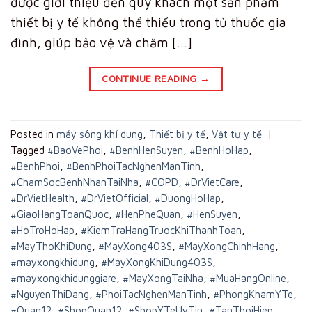
được giới thiệu đến quý khách một sản phẩm
thiết bị y tế không thể thiếu trong tủ thuốc gia
đình, giúp bảo vệ và chăm […]
CONTINUE READING
→
Posted in
máy sông khí dung
,
Thiết bị y tế
,
Vật tư y tế
|
Tagged
#BaoVePhoi
,
#BenhHenSuyen
,
#BenhHoHap
,
#BenhPhoi
,
#BenhPhoiTacNghenManTinh
,
#ChamSocBenhNhanTaiNha
,
#COPD
,
#DrVietCare
,
#DrVietHealth
,
#DrVietOfficial
,
#DuongHoHap
,
#GiaoHangToanQuoc
,
#HenPheQuan
,
#HenSuyen
,
#HoTroHoHap
,
#KiemTraHangTruocKhiThanhToan
,
#MayThoKhiDung
,
#MayXong403S
,
#MayXongChinhHang
,
#mayxongkhidung
,
#MayXongKhiDung403S
,
#mayxongkhidunggiare
,
#MayXongTaiNha
,
#MuaHangOnline
,
#NguyenThiDang
,
#PhoiTacNghenManTinh
,
#PhongKhamYTe
,
#Quan12
,
#ShopQuan12
,
#ShopYTeUyTin
,
#TanThoiHiep
,