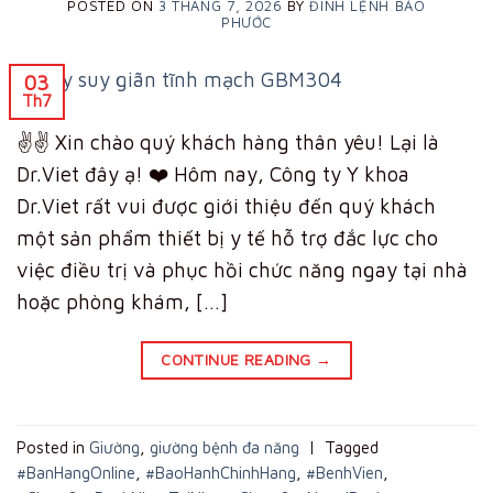
POSTED ON
3 THÁNG 7, 2026
BY
ĐINH LỆNH BẢO
PHƯỚC
03
Th7
✌️✌️ Xin chào quý khách hàng thân yêu! Lại là
Dr.Viet đây ạ! ❤️ Hôm nay, Công ty Y khoa
Dr.Viet rất vui được giới thiệu đến quý khách
một sản phẩm thiết bị y tế hỗ trợ đắc lực cho
việc điều trị và phục hồi chức năng ngay tại nhà
hoặc phòng khám, […]
CONTINUE READING
→
Posted in
Giường
,
giường bệnh đa năng
|
Tagged
#BanHangOnline
,
#BaoHanhChinhHang
,
#BenhVien
,