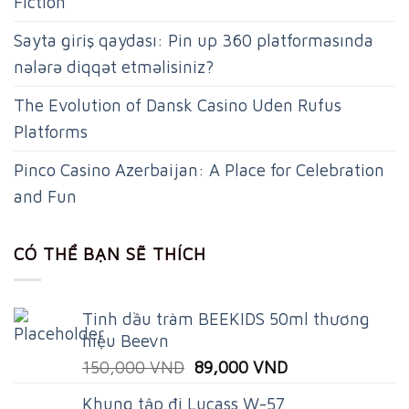
Fiction
Sayta giriş qaydası: Pin up 360 platformasında
nələrə diqqət etməlisiniz?
The Evolution of Dansk Casino Uden Rufus
Platforms
Pinco Casino Azerbaijan: A Place for Celebration
and Fun
CÓ THỂ BẠN SẼ THÍCH
Tinh dầu tràm BEEKIDS 50ml thương
hiệu Beevn
Original
Current
150,000
VND
89,000
VND
price
price
Khung tập đi Lucass W-57