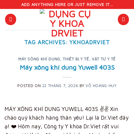
Skip
ADD ANYTHING HERE OR JUST REMOVE IT...
to
content
TAG ARCHIVES:
YKHOADRVIET
MÁY SÔNG KHÍ DUNG
,
THIẾT BỊ Y TẾ
,
VẬT TƯ Y TẾ
Máy xông khí dung Yuwell 403S
POSTED ON
22 THÁNG 7, 2026
BY
VÕ HOÀNG HUY
MÁY XÔNG KHÍ DUNG YUWELL 403S ✌️✌️ Xin
chào quý khách hàng thân yêu! Lại là Dr.Viet đây
ạ! ❤️ Hôm nay, Công ty Y khoa Dr.Viet rất vui