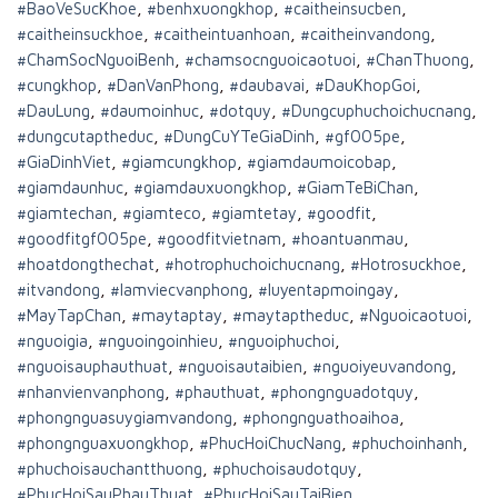
#BaoVeSucKhoe
,
#benhxuongkhop
,
#caitheinsucben
,
#caitheinsuckhoe
,
#caitheintuanhoan
,
#caitheinvandong
,
#ChamSocNguoiBenh
,
#chamsocnguoicaotuoi
,
#ChanThuong
,
#cungkhop
,
#DanVanPhong
,
#daubavai
,
#DauKhopGoi
,
#DauLung
,
#daumoinhuc
,
#dotquy
,
#Dungcuphuchoichucnang
,
#dungcutaptheduc
,
#DungCuYTeGiaDinh
,
#gf005pe
,
#GiaDinhViet
,
#giamcungkhop
,
#giamdaumoicobap
,
#giamdaunhuc
,
#giamdauxuongkhop
,
#GiamTeBiChan
,
#giamtechan
,
#giamteco
,
#giamtetay
,
#goodfit
,
#goodfitgf005pe
,
#goodfitvietnam
,
#hoantuanmau
,
#hoatdongthechat
,
#hotrophuchoichucnang
,
#Hotrosuckhoe
,
#itvandong
,
#lamviecvanphong
,
#luyentapmoingay
,
#MayTapChan
,
#maytaptay
,
#maytaptheduc
,
#Nguoicaotuoi
,
#nguoigia
,
#nguoingoinhieu
,
#nguoiphuchoi
,
#nguoisauphauthuat
,
#nguoisautaibien
,
#nguoiyeuvandong
,
#nhanvienvanphong
,
#phauthuat
,
#phongnguadotquy
,
#phongnguasuygiamvandong
,
#phongnguathoaihoa
,
#phongnguaxuongkhop
,
#PhucHoiChucNang
,
#phuchoinhanh
,
#phuchoisauchantthuong
,
#phuchoisaudotquy
,
#PhucHoiSauPhauThuat
,
#PhucHoiSauTaiBien
,