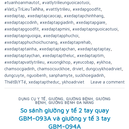
#tuanhoanmautot
,
#vatlytrilieunguoicaotuoi
,
#VatLyTriLieuTaiNha
,
#vattlytrilieu
,
#xedapgoodfit
,
#xedaptap
,
#xedaptapcaocap
,
#xedaptapchinhhang
,
#xedaptapcodinh
,
#xedaptapgiadinh
,
#xedaptapgiare
,
#xedaptapgoodfit
,
#xedaptapmini
,
#xedaptapnguoicaotuoi
,
#xedaptapnguoigia
,
#xedaptapphuchoi
,
#xedaptapphuchoichucnang
,
#xedaptaprehab
,
#xedaptaptainha
,
#xedaptaptapchan
,
#xedaptaptaptay
,
#xedaptaptaychan
,
#xedaptaptheluc
,
#xedaptaptim
,
#xedaptapvatlytrilieu
,
#xuongkhop
,
#yeucobap
,
#ykhoa
,
chamsocgiadinh
,
chamsocsuckhoe
,
drviet
,
dungcuykhoadrviet
,
dungcuyte
,
nguoibenh
,
sanphamyte
,
suckhoegiadinh
,
ThiếtBịYTế
,
xedaptaptheduc
,
ykhoadrviet
Leave a comment
DỤNG CỤ Y TẾ
,
GIƯỜNG
,
GIƯỜNG BỆNH
,
GIƯỜNG
BỆNH
,
GIƯỜNG BỆNH ĐA NĂNG
So sánh giường y tế 2 tay quay
GBM-093A và giường y tế 3 tay
GBM-094A