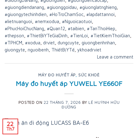
#GiuongDaNang
,
#giuongdien
,
#giuongdiencaocap
,
#giuongdiendanang
,
#giuonggoidau
,
#giuonglatnghieng
,
#giuongytechinhdien
,
#HoTroChamSoc
,
#lapdattannoi
,
#lietnuanguoi
,
#nemxodua
,
#Nguoicaotuoi
,
#PhucHoiChucNang
,
#Quan12
,
#taibien
,
#TanThoiHiep
,
#thepson
,
#ThietBiYTeGiaDinh
,
#TienLoi
,
#TietKiemThoiGian
,
#TPHCM
,
#xodua
,
drviet
,
dungcuyte
,
giuongbenhnhan
,
giuongyte
,
nguoibenh
,
ThiếtBịYTế
,
ykhoadrviet
Leave a comment
MÁY ĐO HUYẾT ÁP
,
SỨC KHOẺ
Máy đo huyết áp YUWELL YE660F
POSTED ON
22 THÁNG 7, 2026
BY
LÊ HUỲNH HỮU
ĐƯƠNG
22
Th7