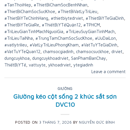
#TanThoiHiep
,
#ThietBiChamSocBenhNhan
,
#ThietBiChamSocSucKhoe
,
#ThietBiVatLyTriLieu
,
#ThietBiYTeChinhHang
,
#thietbiytedrviet
,
#ThietBiYTeGiaDinh
,
#ThietBiYTeGiaRe
,
#ThiếtBịYTếQuận12
,
#TPHCM
,
#TriLieuGianTinhMachNguoiGia
,
#TriLieuSuyGianTinhMach
,
#TriLieuTaiNha
,
#TrungTamChamSocSucKhoe
,
#UuDaiLon
,
#vatlytrilieu
,
#VatLyTriLieuPhongKham
,
#VatTuYTeGiaDinh
,
#VatTuYTeQuan12
,
chamsocgiadinh
,
chamsocsuckhoe
,
drviet
,
dungcuykhoa
,
dungcuykhoadrviet
,
SanPhamBanChay
,
ThiếtBịYTế
,
vattuyte
,
ykhoadrviet
,
ytegiadinh
Leave a comment
GIƯỜNG
Giường kéo cột sống 2 khúc sắt sơn
DVC10
POSTED ON
3 THÁNG 7, 2026
BY
NGUYỄN ĐỨC BÌNH