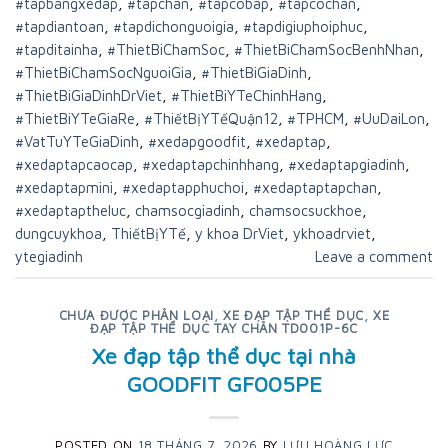
#tapbangxedap
,
#tapchan
,
#tapcobap
,
#tapcochan
,
#tapdiantoan
,
#tapdichonguoigia
,
#tapdigiuphoiphuc
,
#tapditainha
,
#ThietBiChamSoc
,
#ThietBiChamSocBenhNhan
,
#ThietBiChamSocNguoiGia
,
#ThietBiGiaDinh
,
#ThietBiGiaDinhDrViet
,
#ThietBiYTeChinhHang
,
#ThietBiYTeGiaRe
,
#ThiếtBịYTếQuận12
,
#TPHCM
,
#UuDaiLon
,
#VatTuYTeGiaDinh
,
#xedapgoodfit
,
#xedaptap
,
#xedaptapcaocap
,
#xedaptapchinhhang
,
#xedaptapgiadinh
,
#xedaptapmini
,
#xedaptapphuchoi
,
#xedaptaptapchan
,
#xedaptaptheluc
,
chamsocgiadinh
,
chamsocsuckhoe
,
dungcuykhoa
,
ThiếtBịYTế
,
y khoa DrViet
,
ykhoadrviet
,
ytegiadinh
Leave a comment
CHƯA ĐƯỢC PHÂN LOẠI
,
XE ĐẠP TẬP THỂ DỤC
,
XE
ĐẠP TẬP THỂ DỤC TAY CHÂN TD001P-6C
Xe đạp tập thể dục tại nhà
GOODFIT GF005PE
POSTED ON
18 THÁNG 7, 2026
BY
LƯU HOÀNG LỰC