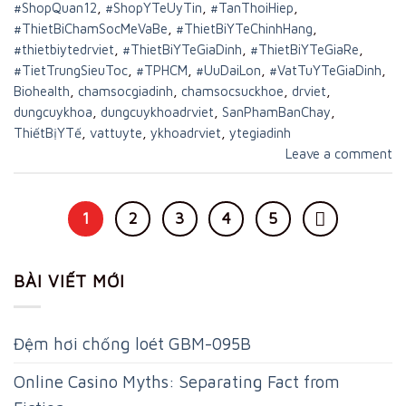
#ShopQuan12
,
#ShopYTeUyTin
,
#TanThoiHiep
,
#ThietBiChamSocMeVaBe
,
#ThietBiYTeChinhHang
,
#thietbiytedrviet
,
#ThietBiYTeGiaDinh
,
#ThietBiYTeGiaRe
,
#TietTrungSieuToc
,
#TPHCM
,
#UuDaiLon
,
#VatTuYTeGiaDinh
,
Biohealth
,
chamsocgiadinh
,
chamsocsuckhoe
,
drviet
,
dungcuykhoa
,
dungcuykhoadrviet
,
SanPhamBanChay
,
ThiếtBịYTế
,
vattuyte
,
ykhoadrviet
,
ytegiadinh
Leave a comment
1
2
3
4
5
BÀI VIẾT MỚI
Đệm hơi chống loét GBM-095B
Online Casino Myths: Separating Fact from