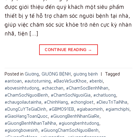
được giới thiệu đến quý khách một siêu phẩm
thiết bị y tế hỗ trợ chăm sóc người bệnh tại nhà,
giúp việc chăm sóc sức khỏe trở nên cực kỳ nhàn
nhã, tiện […]
CONTINUE READING
→
Posted in
Giường
,
GIƯỜNG BỆNH
,
giường bệnh
|
Tagged
#antoan
,
#autoturning
,
#BaoVeSucKhoe
,
#benbi
,
#bovesinhtudong
,
#chacchan
,
#ChamSocBenhNhan
,
#ChamSocNguoiBenh
,
#ChamSocNguoiGia
,
#chatluong
,
#chaugoilautainha
,
#ChinhHang
,
#chongloet
,
#DieuTriTaiNha
,
#DungCuYTeGiaDinh
,
#GBM091EB
,
#giabaominh
,
#giamchiphi
,
#GiaoHangToanQuoc
,
#GiuongBenhNhanGiaRe
,
#GiuongBenhNhanTaiNha
,
#giuongbenhtudong
,
#giuongbovesinh
,
#GiuongChamSocNguoiBenh
,