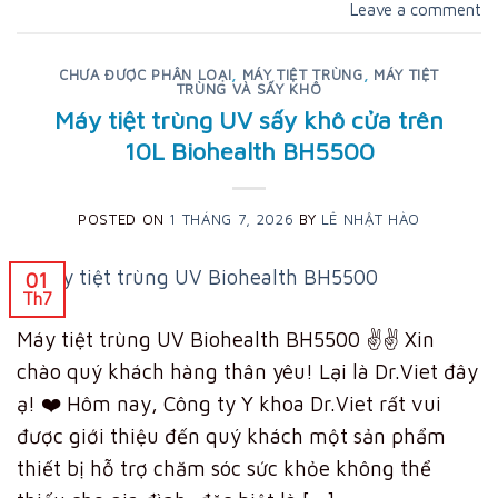
Leave a comment
CHƯA ĐƯỢC PHÂN LOẠI
,
MÁY TIỆT TRÙNG
,
MÁY TIỆT
TRÙNG VÀ SẤY KHÔ
Máy tiệt trùng UV sấy khô cửa trên
10L Biohealth BH5500
POSTED ON
1 THÁNG 7, 2026
BY
LÊ NHẬT HÀO
01
Th7
Máy tiệt trùng UV Biohealth BH5500 ✌️✌️ Xin
chào quý khách hàng thân yêu! Lại là Dr.Viet đây
ạ! ❤️ Hôm nay, Công ty Y khoa Dr.Viet rất vui
được giới thiệu đến quý khách một sản phẩm
thiết bị hỗ trợ chăm sóc sức khỏe không thể