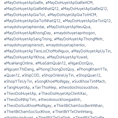
#MayDoHuyetApGiaRe
,
#MayDoHuyetApGiaReHCM
,
#MayDoHuyetApGiaReNhatQ12
,
#MayDoHuyetApGiaReQ12
,
#MayDoHuyetApGiaTot
,
#MayDoHuyetApGiaTotHCM
,
#MayDoHuyetApGiaTotNhatQ12
,
#MayDoHuyetApGiaTotQ12
,
#maydohuyetaphiendai
,
#MayDoHuyetApHieuQua
,
#MayDoHuyetApKhongDay
,
#maydohuyetapnhogon
,
#MayDoHuyetApSangTrong
,
#MayDoHuyetApThongMinh
,
#maydohuyetaptienich
,
#maydohuyetaptienloi
,
#MayDoHuyetApTienLoiChoMoiNguoi
,
#MayDoHuyetApUyTin
,
#MayDoHuyetApYKhoa
,
#MayDoHuyetApYuwell
,
#MuaHangOnline
,
#MuaSắmQuận12
,
#NganDotQuy
,
#NguyenThiDang
,
#PhongChongDotQuy
,
#PhongKhamYTe
,
#Quan12
,
#ShipCOD
,
#ShopOnlineUyTin
,
#ShopQuan12
,
#ShopYTeUyTin
,
#SongKhoeMoiNgay
,
#SucKhoeTimMach
,
#TangHuyetAp
,
#TanThoiHiep
,
#theodoichisosuckhoe
,
#TheoDoiHuyetAp
,
#TheoDoiHuyetApChinhXac
,
#TheoDoiNhipTim
,
#theodoisuckhoegiadinh
,
#TheoDoiSucKhoeMoiNgay
,
#ThietBiChamSocBenhNhan
,
#ThietBiChamSocSucKhoe
,
#ThietBiYTeChinhHang
,
#thietbiytedrviet
,
#ThietBiYTeGiaDinh
,
#ThietBiYTeGiaRe
,