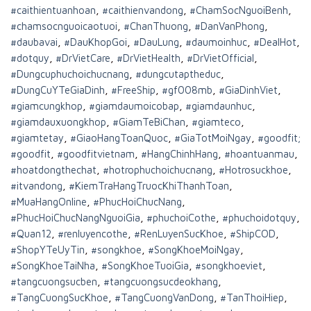
#caithientuanhoan
,
#caithienvandong
,
#ChamSocNguoiBenh
,
#chamsocnguoicaotuoi
,
#ChanThuong
,
#DanVanPhong
,
#daubavai
,
#DauKhopGoi
,
#DauLung
,
#daumoinhuc
,
#DealHot
,
#dotquy
,
#DrVietCare
,
#DrVietHealth
,
#DrVietOfficial
,
#Dungcuphuchoichucnang
,
#dungcutaptheduc
,
#DungCuYTeGiaDinh
,
#FreeShip
,
#gf008mb
,
#GiaDinhViet
,
#giamcungkhop
,
#giamdaumoicobap
,
#giamdaunhuc
,
#giamdauxuongkhop
,
#GiamTeBiChan
,
#giamteco
,
#giamtetay
,
#GiaoHangToanQuoc
,
#GiaTotMoiNgay
,
#goodfit;
#goodfit
,
#goodfitvietnam
,
#HangChinhHang
,
#hoantuanmau
,
#hoatdongthechat
,
#hotrophuchoichucnang
,
#Hotrosuckhoe
,
#itvandong
,
#KiemTraHangTruocKhiThanhToan
,
#MuaHangOnline
,
#PhucHoiChucNang
,
#PhucHoiChucNangNguoiGia
,
#phuchoiCothe
,
#phuchoidotquy
,
#Quan12
,
#renluyencothe
,
#RenLuyenSucKhoe
,
#ShipCOD
,
#ShopYTeUyTin
,
#songkhoe
,
#SongKhoeMoiNgay
,
#SongKhoeTaiNha
,
#SongKhoeTuoiGia
,
#songkhoeviet
,
#tangcuongsucben
,
#tangcuongsucdeokhang
,
#TangCuongSucKhoe
,
#TangCuongVanDong
,
#TanThoiHiep
,