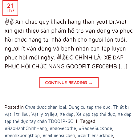
21
Th7
✌️✌️ Xin chào quý khách hàng thân yêu! Dr.Viet
xin giới thiệu sản phẩm hỗ trợ vận động và phục
hồi chức năng tại nhà dành cho người lớn tuổi,
người ít vận động và bệnh nhân cần tập luyện
phục hồi mỗi ngày. ✌️✌️ĐÓ CHÍNH LÀ: XE ĐẠP
PHỤC HỒI CHỨC NĂNG GOODFIT GF008MB […]
CONTINUE READING
→
Posted in
Chưa được phân loại
,
Dụng cụ tập thể dục
,
Thiết bị
vật lí trị liệu
,
Vật lý trị liệu
,
Xe đạp
,
Xe đạp tập thể dục
,
Xe đạp
tập thể dục tay chân TD001P-6C
|
Tagged
#BaoHanhChinhHang
,
#baovecothe
,
#BaoVeSucKhoe
,
#benhxuongkhop
,
#caithiensucben
,
#caithiensuckhoe
,