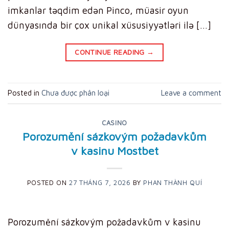
imkanlar təqdim edən Pinco, müasir oyun
dünyasında bir çox unikal xüsusiyyətləri ilə […]
CONTINUE READING
→
Posted in
Chưa được phân loại
Leave a comment
CASINO
Porozumění sázkovým požadavkům
v kasinu Mostbet
POSTED ON
27 THÁNG 7, 2026
BY
PHAN THÀNH QUÍ
Porozumění sázkovým požadavkům v kasinu