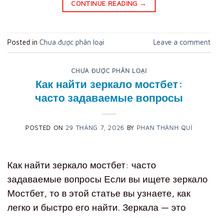
CONTINUE READING
→
Posted in
Chưa được phân loại
Leave a comment
CHƯA ĐƯỢC PHÂN LOẠI
Как найти зеркало мостбет:
часто задаваемые вопросы
POSTED ON
29 THÁNG 7, 2026
BY
PHAN THÀNH QUÍ
Как найти зеркало мостбет: часто
задаваемые вопросы Если вы ищете зеркало
Мостбет, то в этой статье вы узнаете, как
легко и быстро его найти. Зеркала — это