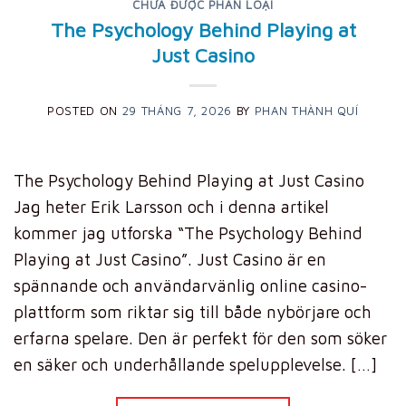
CHƯA ĐƯỢC PHÂN LOẠI
The Psychology Behind Playing at
Just Casino
POSTED ON
29 THÁNG 7, 2026
BY
PHAN THÀNH QUÍ
The Psychology Behind Playing at Just Casino
Jag heter Erik Larsson och i denna artikel
kommer jag utforska “The Psychology Behind
Playing at Just Casino”. Just Casino är en
spännande och användarvänlig online casino-
plattform som riktar sig till både nybörjare och
erfarna spelare. Den är perfekt för den som söker
en säker och underhållande spelupplevelse. […]