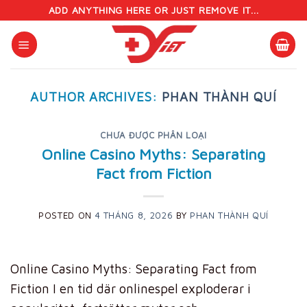
Skip
ADD ANYTHING HERE OR JUST REMOVE IT...
to
content
AUTHOR ARCHIVES:
PHAN THÀNH QUÍ
CHƯA ĐƯỢC PHÂN LOẠI
Online Casino Myths: Separating
Fact from Fiction
POSTED ON
4 THÁNG 8, 2026
BY
PHAN THÀNH QUÍ
Online Casino Myths: Separating Fact from
Fiction I en tid där onlinespel exploderar i