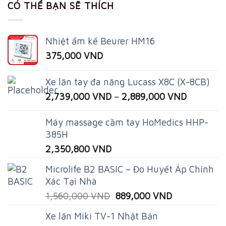
CÓ THỂ BẠN SẼ THÍCH
Nhiệt ẩm kế Beurer HM16
375,000
VND
Xe lăn tay đa năng Lucass X8C (X-8CB)
2,739,000
VND
–
2,889,000
VND
Máy massage cầm tay HoMedics HHP-
385H
2,350,800
VND
Microlife B2 BASIC – Đo Huyết Áp Chính
Xác Tại Nhà
Original
Current
1,560,000
VND
889,000
VND
price
price
Xe lăn Miki TV-1 Nhật Bản
was:
is: