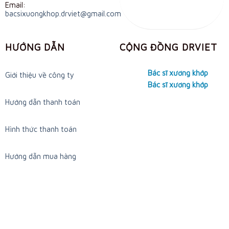
Email:
bacsixuongkhop.drviet@gmail.com
HƯỚNG DẪN
CỘNG ĐỒNG DRVIET
Bác sĩ xương khớp
Giới thiệu về công ty
Bác sĩ xương khớp
Hướng dẫn thanh toán
Hình thức thanh toán
Hướng dẫn mua hàng