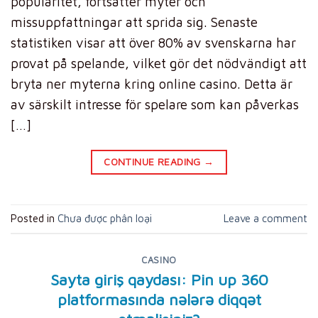
popularitet, fortsätter myter och
missuppfattningar att sprida sig. Senaste
statistiken visar att över 80% av svenskarna har
provat på spelande, vilket gör det nödvändigt att
bryta ner myterna kring online casino. Detta är
av särskilt intresse för spelare som kan påverkas
[…]
CONTINUE READING
→
Posted in
Chưa được phân loại
Leave a comment
CASINO
Sayta giriş qaydası: Pin up 360
platformasında nələrə diqqət