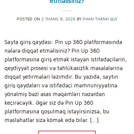
etməlisiniz?
POSTED ON
2 THÁNG 8, 2026
BY
PHAN THÀNH QUÍ
Sayta giriş qaydası: Pin up 360 platformasında
nələrə diqqət etməlisiniz? Pin Up 360
platformasına giriş etmək istəyən istifadəçilərin,
qeydiyyat prosesi və təhlükəsizlik məsələlərinə
diqqət yetirmələri lazımdır. Bu yazıda, saytın
giriş qaydaları və istifadəçi məmnuniyyətinə
yönəlmiş bəzi əsas məqamları nəzərdən
keçirəcəyik. Əgər siz də Pin Up 360
platformasına qoşulmaq istəyirsinizsə, bu
məsləhətlər sizə kömək edə bilər. […]