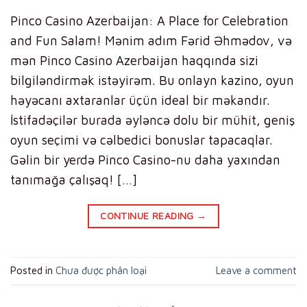
Pinco Casino Azerbaijan: A Place for Celebration
and Fun Salam! Mənim adım Fərid Əhmədov, və
mən Pinco Casino Azerbaijan haqqında sizi
bilgiləndirmək istəyirəm. Bu onlayn kazino, oyun
həyəcanı axtaranlar üçün ideal bir məkandır.
İstifadəçilər burada əyləncə dolu bir mühit, geniş
oyun seçimi və cəlbedici bonuslar tapacaqlar.
Gəlin bir yerdə Pinco Casino-nu daha yaxından
tanımağa çalışaq! […]
CONTINUE READING
→
Posted in
Chưa được phân loại
Leave a comment