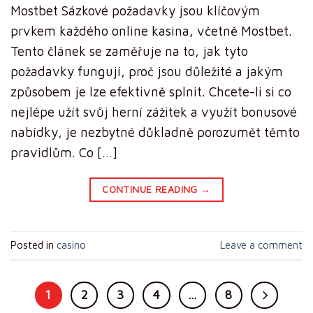
Mostbet Sázkové požadavky jsou klíčovým
prvkem každého online kasina, včetně Mostbet.
Tento článek se zaměřuje na to, jak tyto
požadavky fungují, proč jsou důležité a jakým
způsobem je lze efektivně splnit. Chcete-li si co
nejlépe užít svůj herní zážitek a využít bonusové
nabídky, je nezbytné důkladně porozumět těmto
pravidlům. Co […]
CONTINUE READING
→
Posted in
casino
Leave a comment
1
2
3
4
…
8