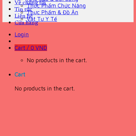
Về chúng tôi
Thực Phẩm Chức Năng
Tin tức
Thực Phẩm & Đồ Ăn
Liên hệ
Vật Tư Y Tế
Cửa hàng
Login
Cart /
0
VND
No products in the cart.
Cart
No products in the cart.