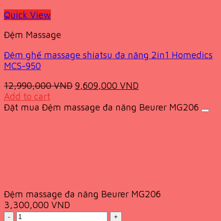
Quick View
Đệm Massage
Đệm ghế massage shiatsu đa năng 2in1 Homedics
MCS-950
Original
Current
12,990,000
VND
9,609,000
VND
price
price
Add to cart
was:
is:
Đặt mua Đệm massage đa năng Beurer MG206
12,990,000 VND.
9,609,000 VND.
Đệm massage đa năng Beurer MG206
3,300,000
VND
Quantity