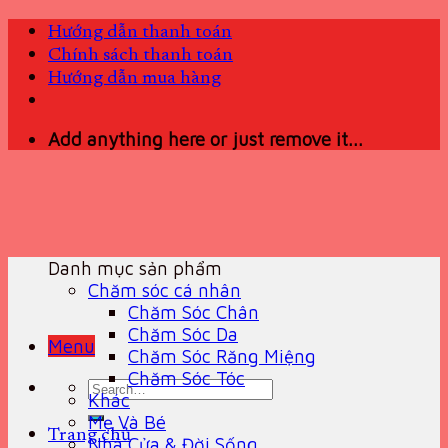
Skip
Hướng dẫn thanh toán
to
Chính sách thanh toán
content
Hướng dẫn mua hàng
Add anything here or just remove it...
Danh mục sản phẩm
Chăm sóc cá nhân
Chăm Sóc Chân
Chăm Sóc Da
Menu
Chăm Sóc Răng Miệng
Chăm Sóc Tóc
Search
Khác
for:
Mẹ Và Bé
Trang chủ
Nhà Cửa & Đời Sống