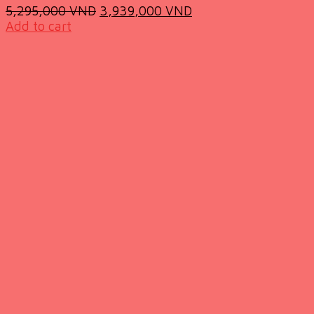
Original
Current
5,295,000
VND
3,939,000
VND
price
price
Add to cart
was:
is:
5,295,000 VND.
3,939,000 VND.