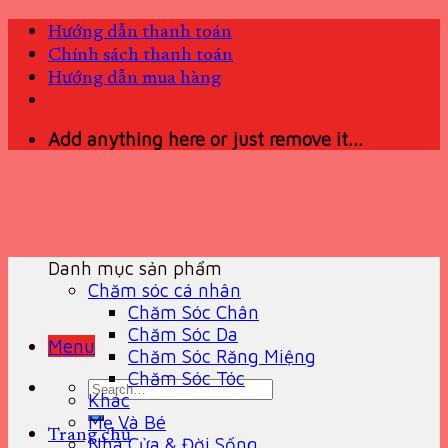
Skip
Hướng dẫn thanh toán
to
Chính sách thanh toán
content
Hướng dẫn mua hàng
Add anything here or just remove it...
Danh mục sản phẩm
Chăm sóc cá nhân
Chăm Sóc Chân
Chăm Sóc Da
Menu
Chăm Sóc Răng Miệng
Chăm Sóc Tóc
Search
Khác
for:
Mẹ Và Bé
Trang chủ
Nhà Cửa & Đời Sống