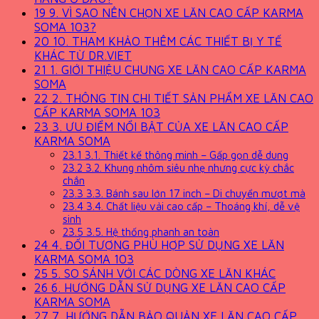
19
9. VÌ SAO NÊN CHỌN XE LĂN CAO CẤP KARMA
SOMA 103?
20
10. THAM KHẢO THÊM CÁC THIẾT BỊ Y TẾ
KHÁC TỪ DR.VIET
21
1. GIỚI THIỆU CHUNG XE LĂN CAO CẤP KARMA
SOMA
22
2. THÔNG TIN CHI TIẾT SẢN PHẨM XE LĂN CAO
CẤP KARMA SOMA 103
23
3. ƯU ĐIỂM NỔI BẬT CỦA XE LĂN CAO CẤP
KARMA SOMA
23.1
3.1. Thiết kế thông minh – Gấp gọn dễ dung
23.2
3.2. Khung nhôm siêu nhẹ nhưng cực kỳ chắc
chắn
23.3
3.3. Bánh sau lớn 17 inch – Di chuyển mượt mà
23.4
3.4. Chất liệu vải cao cấp – Thoáng khí, dễ vệ
sinh
23.5
3.5. Hệ thống phanh an toàn
24
4. ĐỐI TƯỢNG PHÙ HỢP SỬ DỤNG XE LĂN
KARMA SOMA 103
25
5. SO SÁNH VỚI CÁC DÒNG XE LĂN KHÁC
26
6. HƯỚNG DẪN SỬ DỤNG XE LĂN CAO CẤP
KARMA SOMA
27
7. HƯỚNG DẪN BẢO QUẢN XE LĂN CAO CẤP