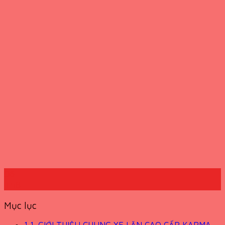
06
Th8
Mục lục