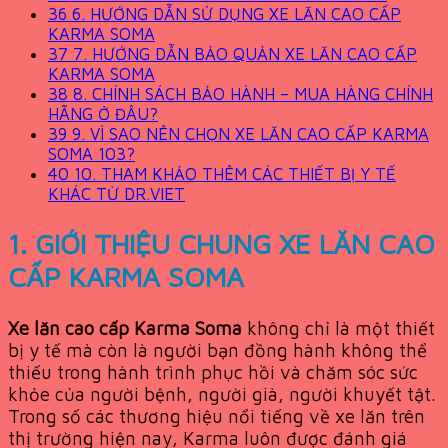
36
6. HƯỚNG DẪN SỬ DỤNG XE LĂN CAO CẤP
KARMA SOMA
37
7. HƯỚNG DẪN BẢO QUẢN XE LĂN CAO CẤP
KARMA SOMA
38
8. CHÍNH SÁCH BẢO HÀNH – MUA HÀNG CHÍNH
HÃNG Ở ĐÂU?
39
9. VÌ SAO NÊN CHỌN XE LĂN CAO CẤP KARMA
SOMA 103?
40
10. THAM KHẢO THÊM CÁC THIẾT BỊ Y TẾ
KHÁC TỪ DR.VIET
1. GIỚI THIỆU CHUNG XE LĂN CAO
CẤP KARMA SOMA
Xe lăn cao cấp Karma Soma
không chỉ là một thiết
bị y tế mà còn là người bạn đồng hành không thể
thiếu trong hành trình phục hồi và chăm sóc sức
khỏe của người bệnh, người già, người khuyết tật.
Trong số các thương hiệu nổi tiếng về xe lăn trên
thị trường hiện nay, Karma luôn được đánh giá