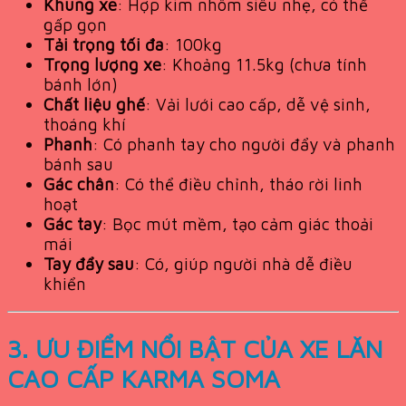
Khung xe
: Hợp kim nhôm siêu nhẹ, có thể
gấp gọn
Tải trọng tối đa
: 100kg
Trọng lượng xe
: Khoảng 11.5kg (chưa tính
bánh lớn)
Chất liệu ghế
: Vải lưới cao cấp, dễ vệ sinh,
thoáng khí
Phanh
: Có phanh tay cho người đẩy và phanh
bánh sau
Gác chân
: Có thể điều chỉnh, tháo rời linh
hoạt
Gác tay
: Bọc mút mềm, tạo cảm giác thoải
mái
Tay đẩy sau
: Có, giúp người nhà dễ điều
khiển
3. ƯU ĐIỂM NỔI BẬT CỦA XE LĂN
CAO CẤP KARMA SOMA