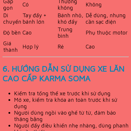
Gấp
Thường
Có
Không
gọn
không
Di
Tay đẩy +
Bánh nhỏ,
Dễ dùng, nhưng
chuyển
bánh lớn
khó đẩy
cần sạc điện
Trung
Độ bền
Cao
Phụ thuộc motor
bình
Giá
Hợp lý
Rẻ
Cao
thành
6. HƯỚNG DẪN SỬ DỤNG XE LĂN
CAO CẤP KARMA SOMA
Kiểm tra tổng thể xe trước khi sử dụng
Mở xe, kiểm tra khóa an toàn trước khi sử
dụng
Người dùng ngồi vào ghế từ từ, đảm bảo
thăng bằng
Người đẩy điều khiển nhẹ nhàng, dùng phanh