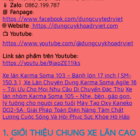
📱
Zalo
: 0862.199.787
📘
Fanpage
:
https://www.facebook.com/dungcuytedrviet
🌐
Website
:
https://dungcuykhoadrviet.com
📺
Youtube
:
https://www.youtube.com/@dungcuykhoadrviet
Link sản phẩm trên Youtube:
https://youtu.be/8japZE11Iks
Xe lăn Karma Soma 103 – Bánh lớn 17 inch ( SM-
150.3 )
Xe Lăn Chuyên Dụng Karma Soma Agile 16
– Tối Ưu Cho Mọi Nhu Cầu Di Chuyển Đặc Thù
Xe
lăn nhôm Karma Soma 105 – Nhẹ, bền, gấp gọn,
lý tưởng cho người cao tuổi
Máy Tạo Oxy Kaneko
DO2-5A: Giải Pháp Toàn Diện Nâng Tầm Chất
Lượng Cuộc Sống Và Hồi Phục Sức Khỏe Hô Hấp
1. GIỚI THIỆU CHUNG XE LĂN CAO