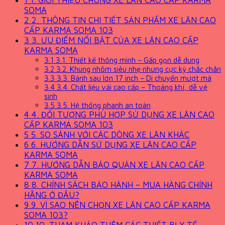
1
1. GIỚI THIỆU CHUNG XE LĂN CAO CẤP KARMA
SOMA
2
2. THÔNG TIN CHI TIẾT SẢN PHẨM XE LĂN CAO
CẤP KARMA SOMA 103
3
3. ƯU ĐIỂM NỔI BẬT CỦA XE LĂN CAO CẤP
KARMA SOMA
3.1
3.1. Thiết kế thông minh – Gấp gọn dễ dung
3.2
3.2. Khung nhôm siêu nhẹ nhưng cực kỳ chắc chắn
3.3
3.3. Bánh sau lớn 17 inch – Di chuyển mượt mà
3.4
3.4. Chất liệu vải cao cấp – Thoáng khí, dễ vệ
sinh
3.5
3.5. Hệ thống phanh an toàn
4
4. ĐỐI TƯỢNG PHÙ HỢP SỬ DỤNG XE LĂN CAO
CẤP KARMA SOMA 103
5
5. SO SÁNH VỚI CÁC DÒNG XE LĂN KHÁC
6
6. HƯỚNG DẪN SỬ DỤNG XE LĂN CAO CẤP
KARMA SOMA
7
7. HƯỚNG DẪN BẢO QUẢN XE LĂN CAO CẤP
KARMA SOMA
8
8. CHÍNH SÁCH BẢO HÀNH – MUA HÀNG CHÍNH
HÃNG Ở ĐÂU?
9
9. VÌ SAO NÊN CHỌN XE LĂN CAO CẤP KARMA
SOMA 103?