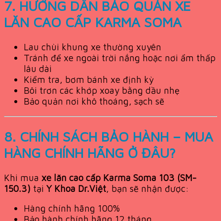
7. HƯỚNG DẪN BẢO QUẢN XE
LĂN CAO CẤP KARMA SOMA
Lau chùi khung xe thường xuyên
Tránh để xe ngoài trời nắng hoặc nơi ẩm thấp
lâu dài
Kiểm tra, bơm bánh xe định kỳ
Bôi trơn các khớp xoay bằng dầu nhẹ
Bảo quản nơi khô thoáng, sạch sẽ
8. CHÍNH SÁCH BẢO HÀNH – MUA
HÀNG CHÍNH HÃNG Ở ĐÂU?
Khi mua
xe lăn cao cấp Karma Soma 103 (SM-
150.3)
tại
Y Khoa Dr.Việt
, bạn sẽ nhận được:
Hàng chính hãng 100%
Bảo hành chính hãng 12 tháng