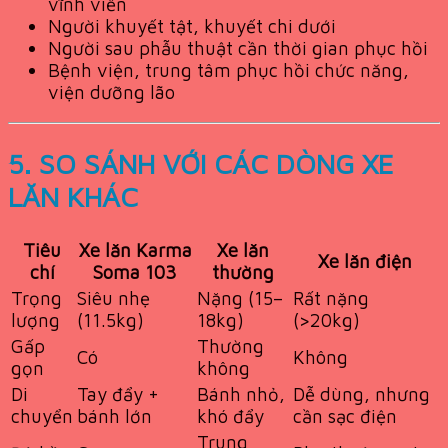
vĩnh viễn
Người khuyết tật, khuyết chi dưới
Người sau phẫu thuật cần thời gian phục hồi
Bệnh viện, trung tâm phục hồi chức năng,
viện dưỡng lão
5. SO SÁNH VỚI CÁC DÒNG XE
LĂN KHÁC
Tiêu
Xe lăn Karma
Xe lăn
Xe lăn điện
chí
Soma 103
thường
Trọng
Siêu nhẹ
Nặng (15–
Rất nặng
lượng
(11.5kg)
18kg)
(>20kg)
Gấp
Thường
Có
Không
gọn
không
Di
Tay đẩy +
Bánh nhỏ,
Dễ dùng, nhưng
chuyển
bánh lớn
khó đẩy
cần sạc điện
Trung