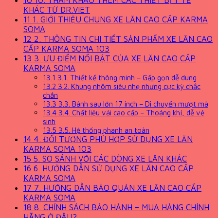
10
10. THAM KHẢO THÊM CÁC THIẾT BỊ Y TẾ
KHÁC TỪ DR.VIET
11
1. GIỚI THIỆU CHUNG XE LĂN CAO CẤP KARMA
SOMA
12
2. THÔNG TIN CHI TIẾT SẢN PHẨM XE LĂN CAO
CẤP KARMA SOMA 103
13
3. ƯU ĐIỂM NỔI BẬT CỦA XE LĂN CAO CẤP
KARMA SOMA
13.1
3.1. Thiết kế thông minh – Gấp gọn dễ dung
13.2
3.2. Khung nhôm siêu nhẹ nhưng cực kỳ chắc
chắn
13.3
3.3. Bánh sau lớn 17 inch – Di chuyển mượt mà
13.4
3.4. Chất liệu vải cao cấp – Thoáng khí, dễ vệ
sinh
13.5
3.5. Hệ thống phanh an toàn
14
4. ĐỐI TƯỢNG PHÙ HỢP SỬ DỤNG XE LĂN
KARMA SOMA 103
15
5. SO SÁNH VỚI CÁC DÒNG XE LĂN KHÁC
16
6. HƯỚNG DẪN SỬ DỤNG XE LĂN CAO CẤP
KARMA SOMA
17
7. HƯỚNG DẪN BẢO QUẢN XE LĂN CAO CẤP
KARMA SOMA
18
8. CHÍNH SÁCH BẢO HÀNH – MUA HÀNG CHÍNH
HÃNG Ở ĐÂU?