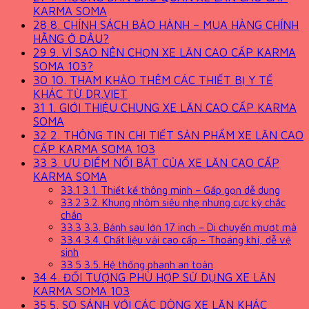
KARMA SOMA
28
8. CHÍNH SÁCH BẢO HÀNH – MUA HÀNG CHÍNH
HÃNG Ở ĐÂU?
29
9. VÌ SAO NÊN CHỌN XE LĂN CAO CẤP KARMA
SOMA 103?
30
10. THAM KHẢO THÊM CÁC THIẾT BỊ Y TẾ
KHÁC TỪ DR.VIET
31
1. GIỚI THIỆU CHUNG XE LĂN CAO CẤP KARMA
SOMA
32
2. THÔNG TIN CHI TIẾT SẢN PHẨM XE LĂN CAO
CẤP KARMA SOMA 103
33
3. ƯU ĐIỂM NỔI BẬT CỦA XE LĂN CAO CẤP
KARMA SOMA
33.1
3.1. Thiết kế thông minh – Gấp gọn dễ dung
33.2
3.2. Khung nhôm siêu nhẹ nhưng cực kỳ chắc
chắn
33.3
3.3. Bánh sau lớn 17 inch – Di chuyển mượt mà
33.4
3.4. Chất liệu vải cao cấp – Thoáng khí, dễ vệ
sinh
33.5
3.5. Hệ thống phanh an toàn
34
4. ĐỐI TƯỢNG PHÙ HỢP SỬ DỤNG XE LĂN
KARMA SOMA 103
35
5. SO SÁNH VỚI CÁC DÒNG XE LĂN KHÁC