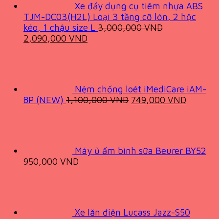
Xe đẩy dụng cụ tiêm nhựa ABS
TJM-DC03(H2L) Loại 3 tầng cỡ lớn, 2 hộc
kéo, 1 chậu size L
3,000,000
VND
Original
Current
2,090,000
VND
price
price
was:
is:
3,000,000 VND.
2,090,000 VND.
Nệm chống loét iMediCare iAM-
Original
Current
8P (NEW)
1,100,000
VND
749,000
VND
price
price
was:
is:
1,100,000 VND.
749,00
Máy ủ ấm bình sữa Beurer BY52
950,000
VND
Xe lăn điện Lucass Jazz-S50