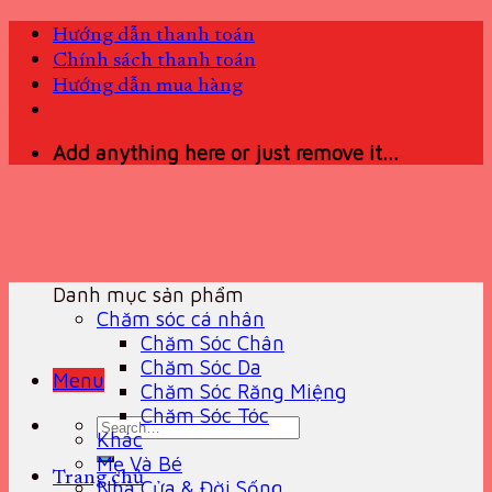
Skip
Hướng dẫn thanh toán
to
Chính sách thanh toán
content
Hướng dẫn mua hàng
Add anything here or just remove it...
Danh mục sản phẩm
Chăm sóc cá nhân
Chăm Sóc Chân
Chăm Sóc Da
Menu
Chăm Sóc Răng Miệng
Chăm Sóc Tóc
Search
Khác
for:
Mẹ Và Bé
Trang chủ
Nhà Cửa & Đời Sống