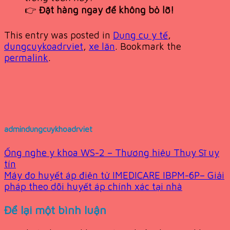
👉
Đặt hàng ngay để không bỏ lỡ!
This entry was posted in
Dụng cụ y tế
,
dungcuykoadrviet
,
xe lăn
. Bookmark the
permalink
.
admindungcuykhoadrviet
Ống nghe y khoa WS-2 – Thương hiệu Thụy Sĩ uy
tín
Máy đo huyết áp điện tử IMEDICARE IBPM-6P– Giải
pháp theo dõi huyết áp chính xác tại nhà
Để lại một bình luận