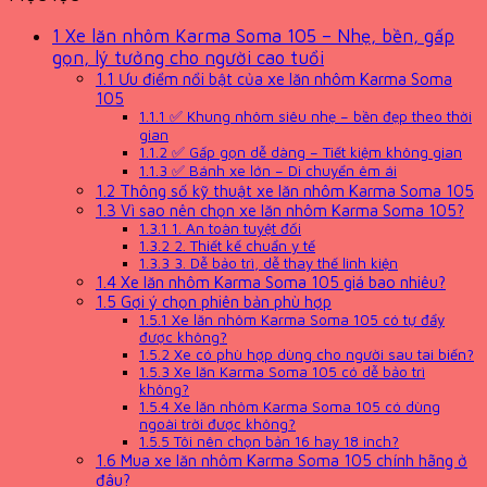
1
Xe lăn nhôm Karma Soma 105 – Nhẹ, bền, gấp
gọn, lý tưởng cho người cao tuổi
1.1
Ưu điểm nổi bật của xe lăn nhôm Karma Soma
105
1.1.1
✅ Khung nhôm siêu nhẹ – bền đẹp theo thời
gian
1.1.2
✅ Gấp gọn dễ dàng – Tiết kiệm không gian
1.1.3
✅ Bánh xe lớn – Di chuyển êm ái
1.2
Thông số kỹ thuật xe lăn nhôm Karma Soma 105
1.3
Vì sao nên chọn xe lăn nhôm Karma Soma 105?
1.3.1
1. An toàn tuyệt đối
1.3.2
2. Thiết kế chuẩn y tế
1.3.3
3. Dễ bảo trì, dễ thay thế linh kiện
1.4
Xe lăn nhôm Karma Soma 105 giá bao nhiêu?
1.5
Gợi ý chọn phiên bản phù hợp
1.5.1
Xe lăn nhôm Karma Soma 105 có tự đẩy
được không?
1.5.2
Xe có phù hợp dùng cho người sau tai biến?
1.5.3
Xe lăn Karma Soma 105 có dễ bảo trì
không?
1.5.4
Xe lăn nhôm Karma Soma 105 có dùng
ngoài trời được không?
1.5.5
Tôi nên chọn bản 16 hay 18 inch?
1.6
Mua xe lăn nhôm Karma Soma 105 chính hãng ở
đâu?