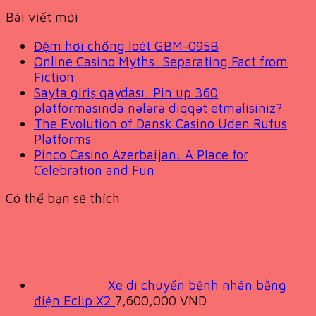
Bài viết mới
Đệm hơi chống loét GBM-095B
Online Casino Myths: Separating Fact from
Fiction
Sayta giriş qaydası: Pin up 360
platformasında nələrə diqqət etməlisiniz?
The Evolution of Dansk Casino Uden Rufus
Platforms
Pinco Casino Azerbaijan: A Place for
Celebration and Fun
Có thể bạn sẽ thích
Xe di chuyển bệnh nhân bằng
điện Eclip X2
7,600,000
VND