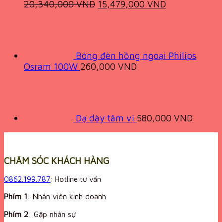
Original
Current
20,340,000
VND
15,479,000
VND
price
price
was:
is:
20,340,000 VND.
15,479,000 
Bóng đèn hồng ngoại Philips
Osram 100W
260,000
VND
Dạ dày tâm vị
580,000
VND
CHĂM SÓC KHÁCH HÀNG
0862.199.787
: Hotline tư vấn
Phím 1
: Nhân viên kinh doanh
Phím 2
: Gặp nhân sự