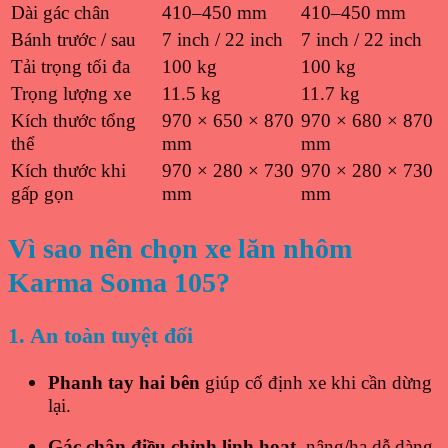
Dài gác chân
410–450 mm
410–450 mm
Bánh trước / sau
7 inch / 22 inch
7 inch / 22 inch
Tải trọng tối đa
100 kg
100 kg
Trọng lượng xe
11.5 kg
11.7 kg
Kích thước tổng
970 × 650 × 870
970 × 680 × 870
thể
mm
mm
Kích thước khi
970 × 280 × 730
970 × 280 × 730
gấp gọn
mm
mm
Vì sao nên chọn xe lăn nhôm
Karma Soma 105?
1. An toàn tuyệt đối
Phanh tay hai bên
giúp cố định xe khi cần dừng
lại.
Gác chân điều chỉnh linh hoạt
, nâng/hạ dễ dàng.