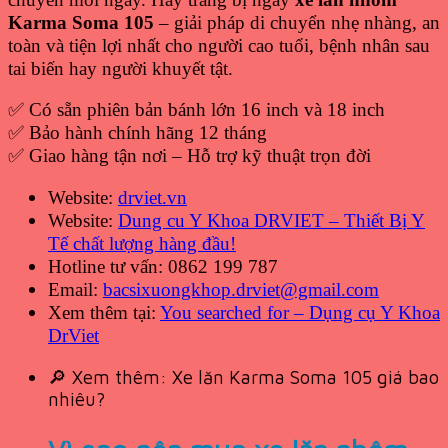
Karma Soma 105
– giải pháp di chuyển nhẹ nhàng, an
toàn và tiện lợi nhất cho người cao tuổi, bệnh nhân sau
tai biến hay người khuyết tật.
✅ Có sẵn phiên bản bánh lớn 16 inch và 18 inch
✅ Bảo hành chính hãng 12 tháng
✅ Giao hàng tận nơi – Hỗ trợ kỹ thuật trọn đời
Website:
drviet.vn
Website:
Dung cu Y Khoa DRVIET – Thiết Bị Y
Tế chất lượng hàng đầu!
Hotline tư vấn: 0862 199 787
Email:
bacsixuongkhop.drviet@gmail.com
Xem thêm tại:
You searched for – Dụng cụ Y Khoa
DrViet
🔎 Xem thêm:
Xe lăn Karma Soma 105 giá bao
nhiêu?