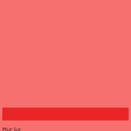
01
Th8
Mục lục