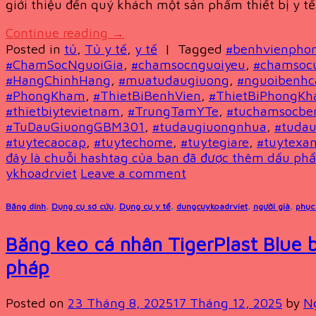
giới thiệu đến quý khách một sản phẩm thiết bị y tế
Continue reading
→
Posted in
tủ
,
Tủ y tế
,
y tế
|
Tagged
#benhvienpho
#ChamSocNguoiGia
,
#chamsocnguoiyeu
,
#chamsoc
#HangChinhHang
,
#muatudaugiuong
,
#nguoibenh
#PhongKham
,
#ThietBiBenhVien
,
#ThietBiPhongK
#thietbiytevietnam
,
#TrungTamYTe
,
#tuchamsocbe
#TuDauGiuongGBM301
,
#tudaugiuongnhua
,
#tudau
#tuytecaocap
,
#tuytechome
,
#tuytegiare
,
#tuytexa
đây là chuỗi hashtag của bạn đã được thêm dấu phẩ
ykhoadrviet
Leave a comment
Băng dính
,
Dụng cụ sơ cứu
,
Dụng cụ y tế
,
dungcuykoadrviet
,
người già
,
phục
Băng keo cá nhân TigerPlast Blue b
pháp
Posted on
23 Tháng 8, 2025
17 Tháng 12, 2025
by
N