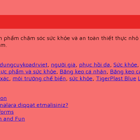
 phẩm chăm sóc sức khỏe và an toàn thiết thực nhỏ gọ
ẩm.
dungcuykoadrviet
,
người già
,
phục hồi da
,
Sức khỏe
hực phẩm và sức khỏe
,
Băng keo cá nhân
,
Băng keo cá
 xác
,
môi trường chế biến
,
sức khỏe
,
TigerPlast Blue
ion
nələrə diqqət etməlisiniz?
forms
on and Fun