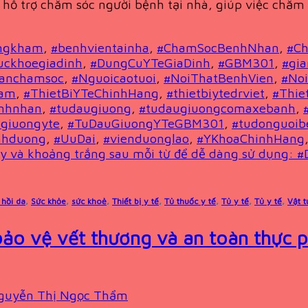
 hỗ trợ chăm sóc người bệnh tại nhà, giúp việc chăm 
ngkham
,
#benhvientainha
,
#ChamSocBenhNhan
,
#C
uckhoegiadinh
,
#DungCuYTeGiaDinh
,
#GBM301
,
#gi
canchamsoc
,
#Nguoicaotuoi
,
#NoiThatBenhVien
,
#No
ham
,
#ThietBiYTeChinhHang
,
#thietbiytedrviet
,
#Thie
nhnhan
,
#tudaugiuong
,
#tudaugiuongcomaxebanh
,
giuongyte
,
#TuDauGiuongYTeGBM301
,
#tudonguoib
nhduong
,
#UuDai
,
#vienduonglao
,
#YKhoaChinhHang
y và khoảng trắng sau mỗi từ để dễ dàng sử dụng: #
 hồi da
,
Sức khỏe
,
sức khoẻ
,
Thiết bị y tế
,
Tủ thuốc y tế
,
Tủ y tế
,
Tủ y tế
,
Vật t
ảo vệ vết thương và an toàn thực ph
guyễn Thị Ngọc Thẩm