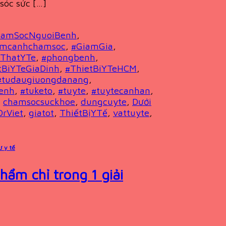
sóc sức […]
hamSocNguoiBenh
,
amcanhchamsoc
,
#GiamGia
,
iThatYTe
,
#phongbenh
,
tBiYTeGiaDinh
,
#ThietBiYTeHCM
,
#tudaugiuongdanang
,
enh
,
#tuketo
,
#tuyte
,
#tuytecanhan
,
,
chamsocsuckhoe
,
dungcuyte
,
Dưới
DrViet
,
giatot
,
ThiếtBịYTế
,
vattuyte
,
ư y tế
ẩm chỉ trong 1 giải