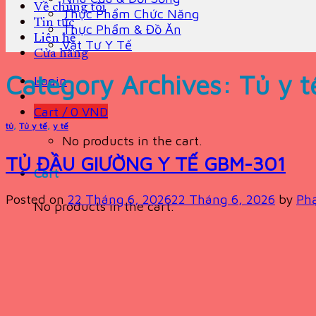
Về chúng tôi
Thực Phẩm Chức Năng
Tin tức
Thực Phẩm & Đồ Ăn
Liên hệ
Vật Tư Y Tế
Cửa hàng
Category Archives:
Tủ y t
Login
Cart /
0
VND
tủ
,
Tủ y tế
,
y tế
No products in the cart.
TỦ ĐẦU GIƯỜNG Y TẾ GBM-301
Cart
Posted on
22 Tháng 6, 2026
22 Tháng 6, 2026
by
Ph
No products in the cart.