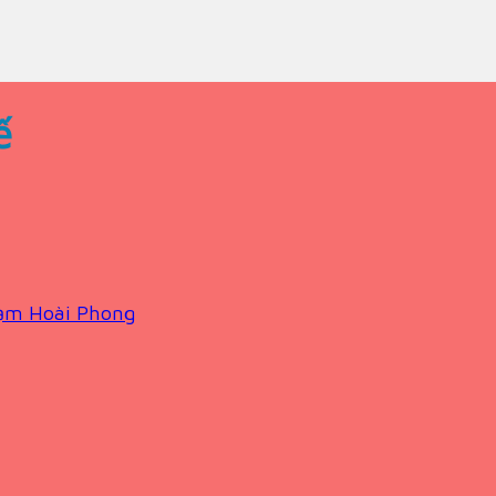
ế
ạm Hoài Phong