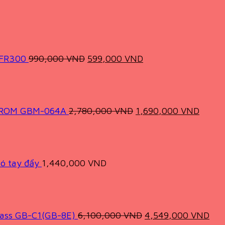
Original
Current
price
price
was:
is:
990,000 VND.
599,000 VND.
-FR300
990,000
VND
599,000
VND
Original
Curre
price
price
was:
is:
2,780,000 VND.
1,690
CROM GBM-064A
2,780,000
VND
1,690,000
VND
ó tay đẩy
1,440,000
VND
Original
Cur
price
pri
was:
is:
6,100,000 VND.
4,5
ass GB-C1(GB-8E)
6,100,000
VND
4,549,000
VND