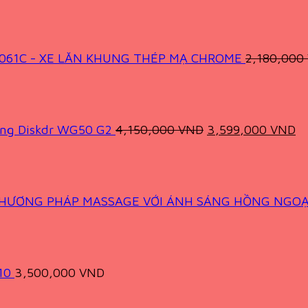
 061C - XE LĂN KHUNG THÉP MẠ CHROME
2,180,000
Original
Cu
price
pr
was:
is
4,150,000 VND.
3
ưng Diskdr WG50 G2
4,150,000
VND
3,599,000
VND
 PHƯƠNG PHÁP MASSAGE VỚI ÁNH SÁNG HỒNG NGOẠ
10
3,500,000
VND
Original
Current
price
price