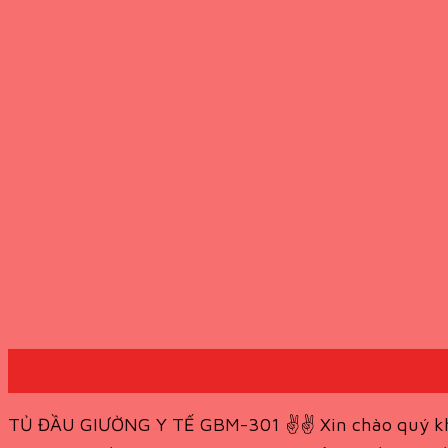
22
Th6
TỦ ĐẦU GIƯỜNG Y TẾ GBM-301 ✌️✌️ Xin chào quý khách