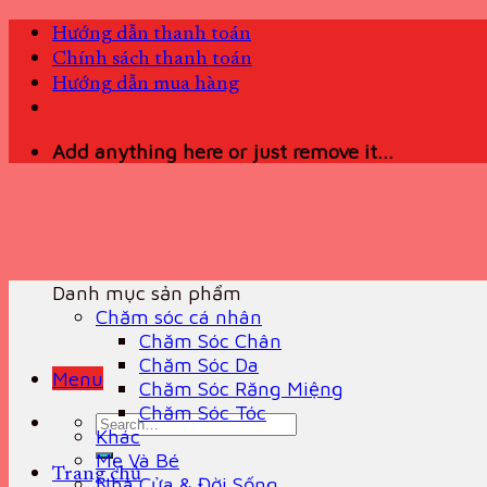
Skip
Hướng dẫn thanh toán
to
Chính sách thanh toán
content
Hướng dẫn mua hàng
Add anything here or just remove it...
Danh mục sản phẩm
Chăm sóc cá nhân
Chăm Sóc Chân
Chăm Sóc Da
Menu
Chăm Sóc Răng Miệng
Chăm Sóc Tóc
Search
Khác
for:
Mẹ Và Bé
Trang chủ
Nhà Cửa & Đời Sống