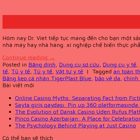
23
Th8
Hôm nay Dr. Viet tiếp tục mang đến cho bạn một sản
nhà máy hay nhà hàng. xí nghiệp chế biến thực ph
Continue reading
→
Posted in
Băng dính
,
Dụng cụ sơ cứu
,
Dụng cụ y tế
,
tế
,
Tủ y tế
,
Tủ y tế
,
Vật tư y tế
|
Tagged
an toàn t
Băng keo cá nhân TigerPlast Blue
,
bảo vệ da
,
chính
Bài viết mới
Online Casino Myths: Separating Fact from Fict
Sayta giriş qaydası: Pin up 360 platformasında 
The Evolution of Dansk Casino Uden Rufus Plat
Pinco Casino Azerbaijan: A Place for Celebrati
The Psychology Behind Playing at Just Casino
Có thể bạn sẽ thích