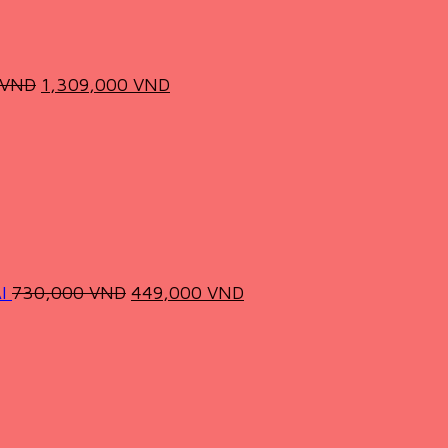
Original
Current
price
price
was:
is:
2,180,000 VND.
1,309,000 VND.
VND
1,309,000
VND
rrent
ice
:
,599,000 VND.
Original
Current
price
price
was:
is:
730,000 VND.
449,000 VND.
I
730,000
VND
449,000
VND