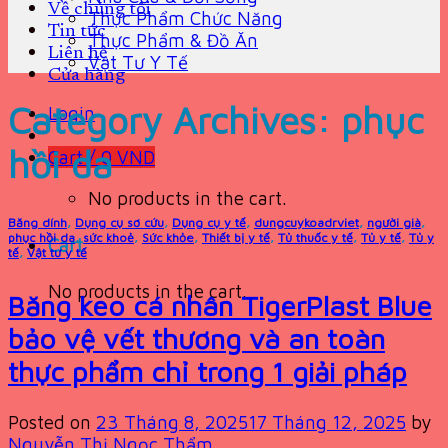
Về chúng tôi
Thực Phẩm Chức Năng
Tin tức
Thực Phẩm & Đồ Ăn
Liên hệ
Vật Tư Y Tế
Cửa hàng
Category Archives:
phục
Login
hồi da
Cart /
0
VND
No products in the cart.
Băng dính
,
Dụng cụ sơ cứu
,
Dụng cụ y tế
,
dungcuykoadrviet
,
người già
,
phục hồi da
,
sức khoẻ
,
Sức khỏe
,
Thiết bị y tế
,
Tủ thuốc y tế
,
Tủ y tế
,
Tủ y
Cart
tế
,
Vật tư y tế
No products in the cart.
Băng keo cá nhân TigerPlast Blue
bảo vệ vết thương và an toàn
thực phẩm chỉ trong 1 giải pháp
Posted on
23 Tháng 8, 2025
17 Tháng 12, 2025
by
Nguyễn Thị Ngọc Thẩm