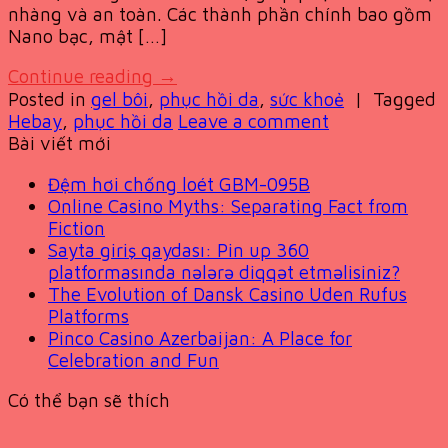
nhàng và an toàn. Các thành phần chính bao gồm
Nano bạc, mật […]
Continue reading
→
Posted in
gel bôi
,
phục hồi da
,
sức khoẻ
|
Tagged
Hebay
,
phục hồi da
Leave a comment
Bài viết mới
Đệm hơi chống loét GBM-095B
Online Casino Myths: Separating Fact from
Fiction
Sayta giriş qaydası: Pin up 360
platformasında nələrə diqqət etməlisiniz?
The Evolution of Dansk Casino Uden Rufus
Platforms
Pinco Casino Azerbaijan: A Place for
Celebration and Fun
Có thể bạn sẽ thích