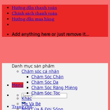
Skip
Hướng dẫn thanh toán
to
Chính sách thanh toán
content
Hướng dẫn mua hàng
Add anything here or just remove it...
Danh mục sản phẩm
Chăm sóc cá nhân
Chăm Sóc Chân
Chăm Sóc Da
Menu
Chăm Sóc Răng Miệng
Chăm Sóc Tóc
Search
Khác
for:
Mẹ Và Bé
Trang chủ
Nhà Cửa & Đời Sống