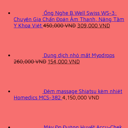
6,000,000 VND.
3,799
Ống Nghe B.Well Swiss WS-3:
Chuyên Gia Chẩn Đoán Âm Thanh, Nâng Tầm
Original
Current
Y Khoa Việt
450,000
VND
309,000
VND
price
price
was:
is:
450,000 VND.
309,00
Dung dịch nhỏ mắt Myodrops
Original
Current
260,000
VND
154,000
VND
price
price
was:
is:
260,000 VND.
154,000 VND.
Đệm massage Shiatsu kèm nhiệt
Homedics MCS-382
4,150,000
VND
Máy Đo Đường Huyết Accu-Chek