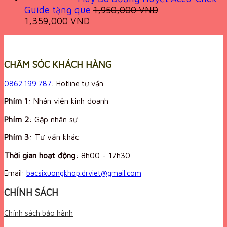
Guide tặng que
1,950,000
VND
Original
Current
1,359,000
VND
price
price
was:
is:
1,950,000 VND.
1,359,000 VND.
CHĂM SÓC KHÁCH HÀNG
0862.199.787
: Hotline tư vấn
Phím 1
: Nhân viên kinh doanh
Phím 2
: Gặp nhân sự
Phím 3
: Tư vấn khác
Thời gian hoạt động
:
8h00 - 17h30
Email:
bacsixuongkhop.drviet@gmail.com
CHÍNH SÁCH
Chính sách bảo hành