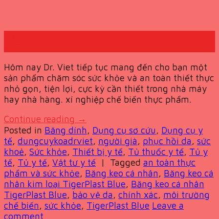
23
Th8
Hôm nay Dr. Viet tiếp tục mang đến cho bạn một
sản phẩm chăm sóc sức khỏe và an toàn thiết thực
nhỏ gọn, tiện lợi, cực kỳ cần thiết trong nhà máy
hay nhà hàng. xí nghiệp chế biến thực phẩm.
Continue reading
→
Posted in
Băng dính
,
Dụng cụ sơ cứu
,
Dụng cụ y
tế
,
dungcuykoadrviet
,
người già
,
phục hồi da
,
sức
khoẻ
,
Sức khỏe
,
Thiết bị y tế
,
Tủ thuốc y tế
,
Tủ y
tế
,
Tủ y tế
,
Vật tư y tế
|
Tagged
an toàn thực
phẩm và sức khỏe
,
Băng keo cá nhân
,
Băng keo cá
nhân kim loại TigerPlast Blue
,
Băng keo cá nhân
TigerPlast Blue
,
bảo vệ da
,
chính xác
,
môi trường
chế biến
,
sức khỏe
,
TigerPlast Blue
Leave a
comment