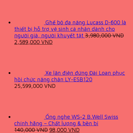
Ghế bô đa năng Lucass D-600 là
thiết bị hỗ trợ vệ sinh cá nhân dành cho
người già, người khuyết tật
3,980,000
VND
Original
Current
2,589,000
VND
price
price
was:
is:
3,980,000 VND.
2,589,000 VND.
Xe lăn điện đứng Đài Loan phục
hồi chức năng chân LY-ESB120
25,599,000
VND
Ống nghe WS-2 B.Well Swiss
chính hãng – Chất lượng & bền bỉ
Original
Current
140,000
VND
98,000
VND