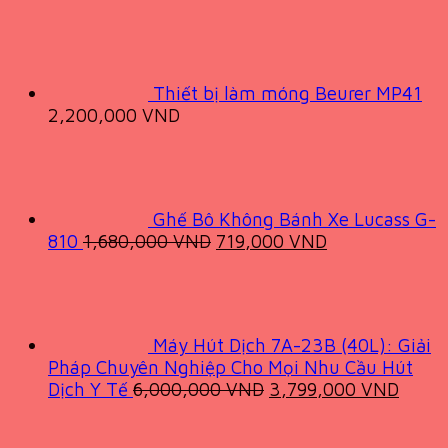
price
price
was:
is:
140,000 VND.
98,000 VND.
Thiết bị làm móng Beurer MP41
2,200,000
VND
Ghế Bô Không Bánh Xe Lucass G-
Original
Current
810
1,680,000
VND
719,000
VND
price
price
was:
is:
1,680,000 VND.
719,000 VND.
Máy Hút Dịch 7A-23B (40L): Giải
Pháp Chuyên Nghiệp Cho Mọi Nhu Cầu Hút
Original
Curre
Dịch Y Tế
6,000,000
VND
3,799,000
VND
price
price
was:
is: