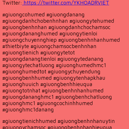
Twitter:
https://twitter.com/YKHOADRVIET
#giuongcohumed #giuongdanang
#giuongdanhchobenhnhan #giuongytehumed
#giuongbenhnhan #giuongdanhchochamsoc
#giuongdananghumed #giuongytienloi
#giuongchuyennghiep #giuongbenhnhanhumed
#thietbiyte #giuongchamsocbenhnhan
#giuongtienich #giuongytetot
#giuongdanangtienloi #giuongytedanang
#giuongytechatluong #giuonghumedhmc1
#giuonghumedtot #giuongychuyendung
#giuongbenhhumed #giuongytenhapkhau
#giuonghuuich #giuongbenhhieuqua
#giuongtotnhat #giuongbenhnhanhumed
#giuongdananghmc1 #giuongbenhchatluong
#giuonghmc1 #giuongcochinhhumed
#giuonghmc1danang
#giuongtienichhumed #giuongbenhnhanuytin
#giuongychamsoc #giuongbenhnhanhieuqua