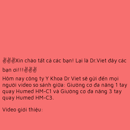
✌️✌️✌️Xin chào tất cả các bạn! Lại là Dr.Viet đây các
bạn ơi!!!✌️✌️✌️
Hôm nay công ty Y Khoa Dr Viet sẽ gửi đến mọi
người video so sánh giữa: Giường cơ đa năng 1 tay
quay Humed HM-C1 và Giường cơ đa năng 3 tay
quay Humed HM-C3.
Video giới thiệu: