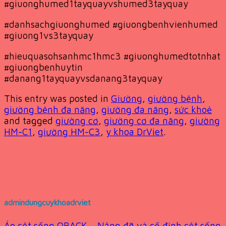
#giuonghumed1tayquayvshumed3tayquay
#danhsachgiuonghumed #giuongbenhvienhumed
#giuong1vs3tayquay
#hieuquasohsanhmc1hmc3 #giuonghumedtotnhat
#giuongbenhuytin
#danang1tayquayvsdanang3tayquay
This entry was posted in
Giường
,
giường bệnh
,
giường bệnh đa năng
,
giường đa năng
,
sức khoẻ
and tagged
giường cơ
,
giường cơ đa năng
,
giường
HM-C1
,
giường HM-C3
,
y khoa DrViet
.
admindungcuykhoadrviet
Áo cột sống OBACK – Nâng đỡ và cố định cột sống