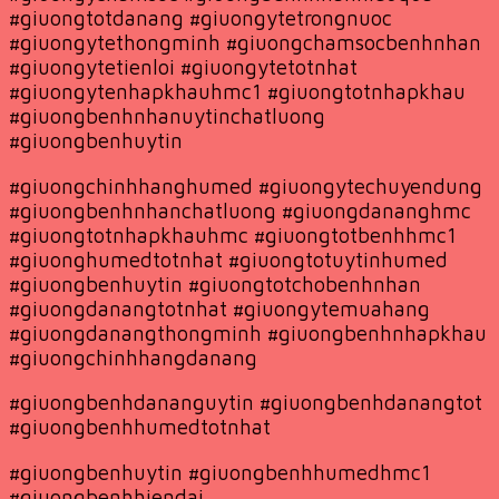
#giuongtotdanang #giuongytetrongnuoc
#giuongytethongminh #giuongchamsocbenhnhan
#giuongytetienloi #giuongytetotnhat
#giuongytenhapkhauhmc1 #giuongtotnhapkhau
#giuongbenhnhanuytinchatluong
#giuongbenhuytin
#giuongchinhhanghumed #giuongytechuyendung
#giuongbenhnhanchatluong #giuongdananghmc
#giuongtotnhapkhauhmc #giuongtotbenhhmc1
#giuonghumedtotnhat #giuongtotuytinhumed
#giuongbenhuytin #giuongtotchobenhnhan
#giuongdanangtotnhat #giuongytemuahang
#giuongdanangthongminh #giuongbenhnhapkhau
#giuongchinhhangdanang
#giuongbenhdananguytin #giuongbenhdanangtot
#giuongbenhhumedtotnhat
#giuongbenhuytin #giuongbenhhumedhmc1
#giuongbenhhiendai