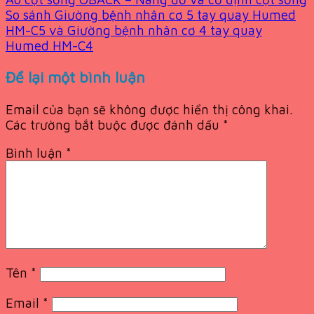
So sánh Giường bệnh nhân cơ 5 tay quay Humed
HM-C5 và Giường bệnh nhân cơ 4 tay quay
Humed HM-C4
Để lại một bình luận
Email của bạn sẽ không được hiển thị công khai.
Các trường bắt buộc được đánh dấu
*
Bình luận
*
Tên
*
Email
*