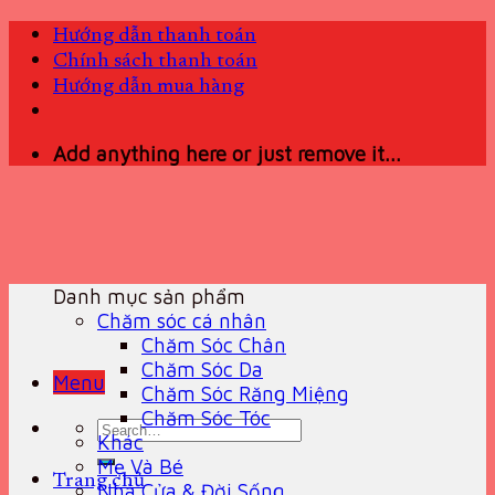
Skip
Hướng dẫn thanh toán
to
Chính sách thanh toán
content
Hướng dẫn mua hàng
Add anything here or just remove it...
Danh mục sản phẩm
Chăm sóc cá nhân
Chăm Sóc Chân
Chăm Sóc Da
Menu
Chăm Sóc Răng Miệng
Chăm Sóc Tóc
Search
Khác
for:
Mẹ Và Bé
Trang chủ
Nhà Cửa & Đời Sống