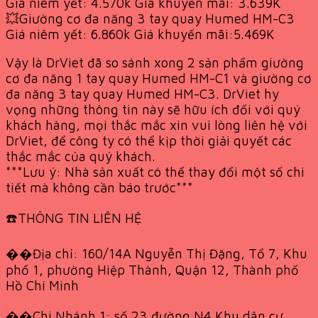
Giá niêm yết: 4.570k Giá khuyến mãi: 3.639K
💥Giường cơ đa năng 3 tay quay Humed HM-C3
Giá niêm yết: 6.860k Giá khuyến mãi:5.469K
Vậy là DrViet đã so sánh xong 2 sản phẩm giường
cơ đa năng 1 tay quay Humed HM-C1 và giường cơ
đa năng 3 tay quay Humed HM-C3. DrViet hy
vọng những thông tin này sẽ hữu ích đối với quý
khách hàng, mọi thắc mắc xin vui lòng liên hệ với
DrViet, để công ty có thể kịp thời giải quyết các
thắc mắc của quý khách.
***Lưu ý: Nhà sản xuất có thể thay đổi một số chi
tiết mà không cần báo trước***
☎️THÔNG TIN LIÊN HỆ
��Địa chỉ: 160/14A Nguyễn Thị Đặng, Tổ 7, Khu
phố 1, phường Hiệp Thành, Quận 12, Thành phố
Hồ Chí Minh
��Chi Nhánh 1: số 23 đường N4 Khu dân cư