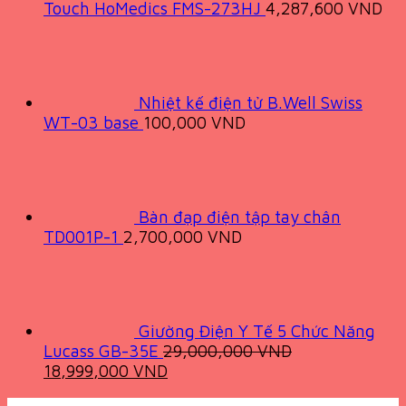
Touch HoMedics FMS-273HJ
4,287,600
VND
Nhiệt kế điện tử B.Well Swiss
WT-03 base
100,000
VND
Bàn đạp điện tập tay chân
TD001P-1
2,700,000
VND
Giường Điện Y Tế 5 Chức Năng
Lucass GB-35E
29,000,000
VND
Original
Current
18,999,000
VND
price
price