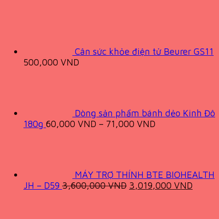
Cân sức khỏe điện tử Beurer GS11
500,000
VND
Dòng sản phẩm bánh dẻo Kinh Đô
180g
60,000
VND
–
71,000
VND
MÁY TRỢ THÍNH BTE BIOHEALTH
Original
Curren
JH – D59
3,600,000
VND
3,019,000
VND
price
price
was:
is:
3,600,000 VND.
3,019