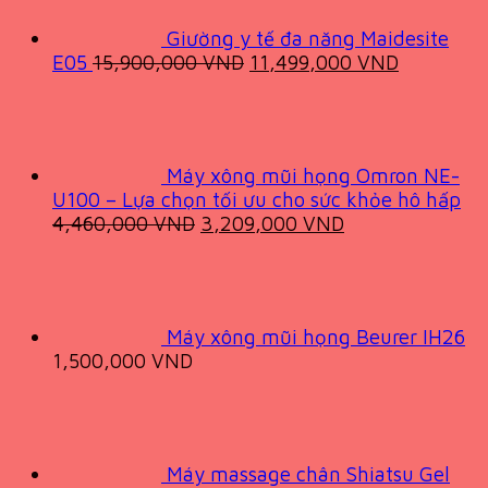
Giường y tế đa năng Maidesite
Original
Current
E05
15,900,000
VND
11,499,000
VND
price
price
was:
is:
15,900,000 VND.
11,499,0
Máy xông mũi họng Omron NE-
U100 – Lựa chọn tối ưu cho sức khỏe hô hấp
Original
Current
4,460,000
VND
3,209,000
VND
price
price
was:
is:
4,460,000 VND.
3,209,000 VND
Máy xông mũi họng Beurer IH26
1,500,000
VND
Máy massage chân Shiatsu Gel