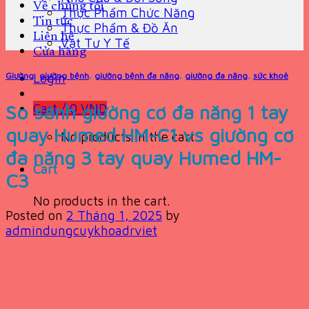
Về chúng tôi
Thực Phẩm Chức Năng
Tin tức
Thực Phẩm & Đồ Ăn
Liên hệ
Vật Tư Y Tế
Cửa hàng
Giường
,
giường bệnh
,
giường bệnh đa năng
,
giường đa năng
,
sức khoẻ
Login
So sánh giường cơ đa năng 1 tay
Cart /
0
VND
quay Humed HM-C1 vs giường cơ
No products in the cart.
đa năng 3 tay quay Humed HM-
Cart
C3
No products in the cart.
Posted on
2 Tháng 1, 2025
by
admindungcuykhoadrviet