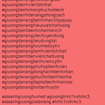
#giuongbenhvientotnhat
#giuongbenhnhanphuchoibenh
#giuongbenhdanangphongcach
#giuongdanangbenhnhan3tayquay
#giuongdananghieusuatchatluong
#giuongbenhbenhnhantienich
#giuongdanangytechuyendung
#giuongdanangtieudungtot
#giuongdananghuumeduytin
#giuongdanangbenhvientotnhat
#giuongbenhbenvienchatluong
#giuongdanangbenhvienuytin
#giuongdanangphuhopbenhvien
#giuongdanangdonghanhbenhnhan
#giuongdanangphuchoibenhtainha
#giuongdanangtieploibenhnhancao
#giuongdananghoibenhuytin
#sosanhgiuonghumed #giuonghmc1vshmc3
#sosanhgiuongcodanang #hmc1vshmc3