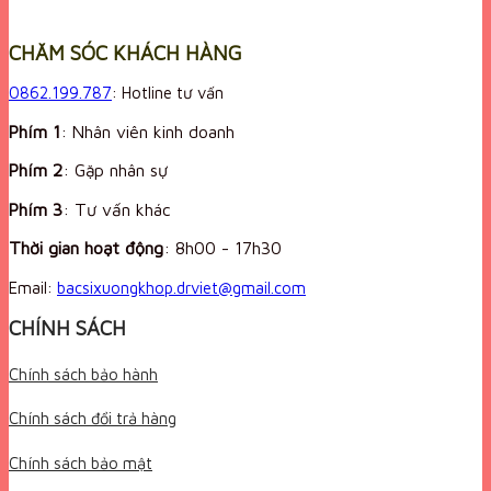
was:
is:
29,000,000 VND.
18,999,000 VND.
CHĂM SÓC KHÁCH HÀNG
0862.199.787
: Hotline tư vấn
Phím 1
: Nhân viên kinh doanh
Phím 2
: Gặp nhân sự
Phím 3
: Tư vấn khác
Thời gian hoạt động
:
8h00 - 17h30
Email:
bacsixuongkhop.drviet@gmail.com
CHÍNH SÁCH
Chính sách bảo hành
Chính sách đổi trả hàng
Chính sách bảo mật