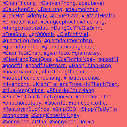
#ChanThuong
,
#DanVanPhong
,
#daubavai
,
#DauKhopGoi
,
#DauLung
,
#daumoinhuc
,
#DealHot
,
#dotquy
,
#DrVietCare
,
#DrVietHealth
,
#DrVietOfficial
,
#Dungcuphuchoichucnang
,
#dungcutaptheduc
,
#DungCuYTeGiaDinh
,
#FreeShip
,
#gf008mb
,
#GiaDinhViet
,
#giamcungkhop
,
#giamdaumoicobap
,
#giamdaunhuc
,
#giamdauxuongkhop
,
#GiamTeBiChan
,
#giamteco
,
#giamtetay
,
#GiaoHangToanQuoc
,
#GiaTotMoiNgay
,
#goodfit;
#goodfit
,
#goodfitvietnam
,
#HangChinhHang
,
#hoantuanmau
,
#hoatdongthechat
,
#hotrophuchoichucnang
,
#Hotrosuckhoe
,
#itvandong
,
#KiemTraHangTruocKhiThanhToan
,
#MuaHangOnline
,
#PhucHoiChucNang
,
#PhucHoiChucNangNguoiGia
,
#phuchoiCothe
,
#phuchoidotquy
,
#Quan12
,
#renluyencothe
,
#RenLuyenSucKhoe
,
#ShipCOD
,
#ShopYTeUyTin
,
#songkhoe
,
#SongKhoeMoiNgay
,
#SongKhoeTaiNha
,
#SongKhoeTuoiGia
,