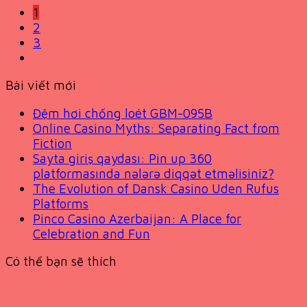
1
2
3
Bài viết mới
Đệm hơi chống loét GBM-095B
Online Casino Myths: Separating Fact from
Fiction
Sayta giriş qaydası: Pin up 360
platformasında nələrə diqqət etməlisiniz?
The Evolution of Dansk Casino Uden Rufus
Platforms
Pinco Casino Azerbaijan: A Place for
Celebration and Fun
Có thể bạn sẽ thích