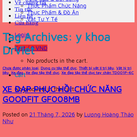
Về chúng tôi
Thực Phẩm Chức Năng
Tin tức
Thực Phẩm & Đồ Ăn
Liên hệ
Vật Tư Y Tế
Cửa hàng
Tag Archives:
y khoa
Login
DrViet
Cart /
0
VND
No products in the cart.
Chưa được phân loại
,
Dụng cụ tập thể dục
,
Thiết bị vật lí trị liệu
,
Vật lý trị
liệu
,
Xe đạp
,
Xe đạp tập thể dục
,
Xe đạp tập thể dục tay chân TD001P-6C
Cart
XE ĐẠP PHỤC HỒI CHỨC NĂNG
No products in the cart.
GOODFIT GF008MB
Posted on
21 Tháng 7, 2026
by
Lương Hoàng Thảo
Như