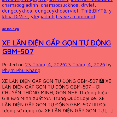
chamsocgiadinh
,
chamsocsuckhoe
,
drviet
,
dungcuykhoa
,
dungcuykhoadrviet
,
ThiếtBịYTế
,
y
khoa DrViet
,
ytegiadinh
Leave a comment
Xe lăn điện
XE LĂN ĐIỆN GẤP GỌN TỰ ĐỘNG
GBM-507
Posted on
23 Tháng 4, 2026
23 Tháng 4, 2026
by
Phạm Phú Khang
XE LĂN ĐIỆN GẤP GỌN TỰ ĐỘNG GBM-507 🏥 XE
LĂN ĐIỆN GẤP GỌN TỰ ĐỘNG GBM-507 – DI
CHUYỂN THÔNG MINH, GỌN NHẸ Thương hiệu:
Gia Bảo Minh Xuất xứ: Trung Quốc Loại xe: XE
LĂN ĐIỆN GẤP GỌN TỰ ĐỘNG GBM-507 👨‍⚕️ Đối
tượng sử dụng của XE LĂN ĐIỆN GẤP GỌN TỰ […]