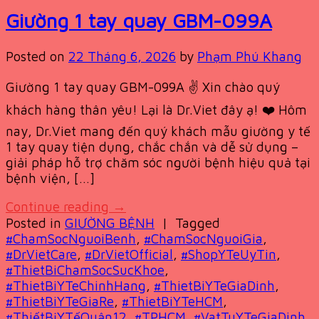
Giường 1 tay quay GBM-099A
Posted on
22 Tháng 6, 2026
by
Phạm Phú Khang
Giường 1 tay quay GBM-099A ✌️ Xin chào quý
khách hàng thân yêu! Lại là Dr.Viet đây ạ! ❤️ Hôm
nay, Dr.Viet mang đến quý khách mẫu giường y tế
1 tay quay tiện dụng, chắc chắn và dễ sử dụng –
giải pháp hỗ trợ chăm sóc người bệnh hiệu quả tại
bệnh viện, […]
Continue reading
→
Posted in
GIƯỜNG BỆNH
|
Tagged
#ChamSocNguoiBenh
,
#ChamSocNguoiGia
,
#DrVietCare
,
#DrVietOfficial
,
#ShopYTeUyTin
,
#ThietBiChamSocSucKhoe
,
#ThietBiYTeChinhHang
,
#ThietBiYTeGiaDinh
,
#ThietBiYTeGiaRe
,
#ThietBiYTeHCM
,
#ThiếtBịYTếQuận12
,
#TPHCM
,
#VatTuYTeGiaDinh
,