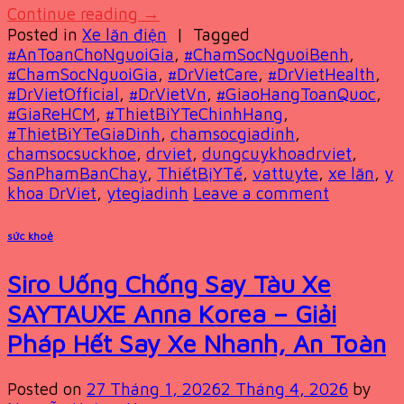
Continue reading
→
Posted in
Xe lăn điện
|
Tagged
#AnToanChoNguoiGia
,
#ChamSocNguoiBenh
,
#ChamSocNguoiGia
,
#DrVietCare
,
#DrVietHealth
,
#DrVietOfficial
,
#DrVietVn
,
#GiaoHangToanQuoc
,
#GiaReHCM
,
#ThietBiYTeChinhHang
,
#ThietBiYTeGiaDinh
,
chamsocgiadinh
,
chamsocsuckhoe
,
drviet
,
dungcuykhoadrviet
,
SanPhamBanChay
,
ThiếtBịYTế
,
vattuyte
,
xe lăn
,
y
khoa DrViet
,
ytegiadinh
Leave a comment
sức khoẻ
Siro Uống Chống Say Tàu Xe
SAYTAUXE Anna Korea – Giải
Pháp Hết Say Xe Nhanh, An Toàn
Posted on
27 Tháng 1, 2026
2 Tháng 4, 2026
by