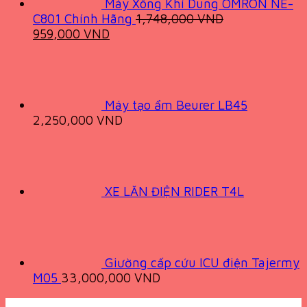
Máy Xông Khí Dung OMRON NE-
C801 Chính Hãng
1,748,000
VND
Original
Current
959,000
VND
price
price
was:
is:
1,748,000 VND.
959,000 VND.
Máy tạo ẩm Beurer LB45
2,250,000
VND
XE LĂN ĐIỆN RIDER T4L
Giường cấp cứu ICU điện Tajermy
M05
33,000,000
VND