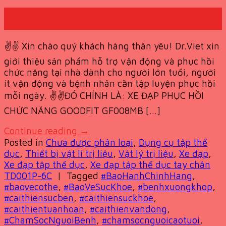
21
Th7
✌️✌️ Xin chào quý khách hàng thân yêu! Dr.Viet xin
giới thiệu sản phẩm hỗ trợ vận động và phục hồi
chức năng tại nhà dành cho người lớn tuổi, người
ít vận động và bệnh nhân cần tập luyện phục hồi
mỗi ngày. ✌️✌️ĐÓ CHÍNH LÀ: XE ĐẠP PHỤC HỒI
CHỨC NĂNG GOODFIT GF008MB […]
Continue reading
→
Posted in
Chưa được phân loại
,
Dụng cụ tập thể
dục
,
Thiết bị vật lí trị liệu
,
Vật lý trị liệu
,
Xe đạp
,
Xe đạp tập thể dục
,
Xe đạp tập thể dục tay chân
TD001P-6C
|
Tagged
#BaoHanhChinhHang
,
#baovecothe
,
#BaoVeSucKhoe
,
#benhxuongkhop
,
#caithiensucben
,
#caithiensuckhoe
,
#caithientuanhoan
,
#caithienvandong
,
#ChamSocNguoiBenh
,
#chamsocnguoicaotuoi
,