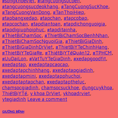
#songkhoeviet
,
#tangcuongsucben
,
#tangcuongsucdeokhang
,
#TangCuongSucKhoe
,
#TangCuongVanDong
,
#TanThoiHiep
,
#tapbangxedap
,
#tapchan
,
#tapcobap
,
#tapcochan
,
#tapdiantoan
,
#tapdichonguoigia
,
#tapdigiuphoiphuc
,
#tapditainha
,
#ThietBiChamSoc
,
#ThietBiChamSocBenhNhan
,
#ThietBiChamSocNguoiGia
,
#ThietBiGiaDinh
,
#ThietBiGiaDinhDrViet
,
#ThietBiYTeChinhHang
,
#ThietBiYTeGiaRe
,
#ThiếtBịYTếQuận12
,
#TPHCM
,
#UuDaiLon
,
#VatTuYTeGiaDinh
,
#xedapgoodfit
,
#xedaptap
,
#xedaptapcaocap
,
#xedaptapchinhhang
,
#xedaptapgiadinh
,
#xedaptapmini
,
#xedaptapphuchoi
,
#xedaptaptapchan
,
#xedaptaptheluc
,
chamsocgiadinh
,
chamsocsuckhoe
,
dungcuykhoa
,
ThiếtBịYTế
,
y khoa DrViet
,
ykhoadrviet
,
ytegiadinh
Leave a comment
GIƯỜNG BỆNH