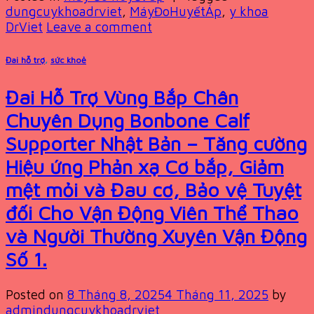
dungcuykhoadrviet
,
MáyĐoHuyếtÁp
,
y khoa
DrViet
Leave a comment
Đai hỗ trợ
,
sức khoẻ
Đai Hỗ Trợ Vùng Bắp Chân
Chuyên Dụng Bonbone Calf
Supporter Nhật Bản – Tăng cường
Hiệu ứng Phản xạ Cơ bắp, Giảm
mệt mỏi và Đau cơ, Bảo vệ Tuyệt
đối Cho Vận Động Viên Thể Thao
và Người Thường Xuyên Vận Động
Số 1.
Posted on
8 Tháng 8, 2025
4 Tháng 11, 2025
by
admindungcuykhoadrviet