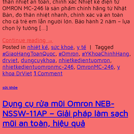
thân nhiệt an toàn, chính xác Nhiệt kế điện tử
OMRON MC-246 là sản phẩm chính hãng từ Nhật
Bản, đo thân nhiệt nhanh, chính xác và an toàn
cho cả trẻ em lẫn người lớn. Bảo hành 2 năm – lựa
chọn lý tưởng […]
Continue reading
→
Posted in
nhiệt kế
,
sức khoẻ
,
y tế
|
Tagged
#GiaoHangToanQuoc
,
#Omron
,
#YKhoaChinhHang
,
drviet
,
dungcuykhoa
,
nhietkedientuomron
,
nhietkedientuomronmc-246
,
OmronMC-246
,
y
khoa DrViet
1
Comment
sức khỏe
Dụng cụ rửa mũi Omron NEB-
NSSW-11AP – Giải pháp làm sạch
mũi an toàn, hiệu quả