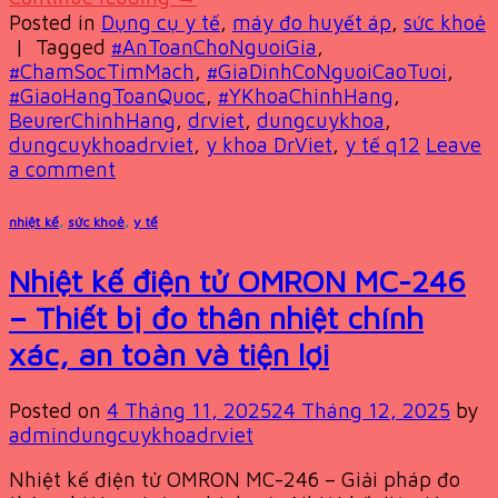
Posted in
Dụng cụ y tế
,
máy đo huyết áp
,
sức khoẻ
|
Tagged
#AnToanChoNguoiGia
,
#ChamSocTimMach
,
#GiaDinhCoNguoiCaoTuoi
,
#GiaoHangToanQuoc
,
#YKhoaChinhHang
,
BeurerChinhHang
,
drviet
,
dungcuykhoa
,
dungcuykhoadrviet
,
y khoa DrViet
,
y tế q12
Leave
a comment
nhiệt kế
,
sức khoẻ
,
y tế
Nhiệt kế điện tử OMRON MC-246
– Thiết bị đo thân nhiệt chính
xác, an toàn và tiện lợi
Posted on
4 Tháng 11, 2025
24 Tháng 12, 2025
by
admindungcuykhoadrviet
Nhiệt kế điện tử OMRON MC-246 – Giải pháp đo