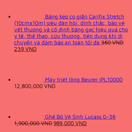
Băng keo co giãn Carifix Stretch
(10cmx10m) siêu đàn hồi, dính chắc, bảo vệ
vết thương và cố định băng gạc hiệu quả cho
y tế, thể thao, cứu thương, tiện dụng khi di
chuyển và đảm bảo an toàn tối đa
360
VND
Original
Current
239
VND
price
price
was:
is:
360 VND.
239 VND.
Máy triệt lông Beurer IPL10000
12,800,000
VND
Ghế Bô Vệ Sinh Lucass G-36
Original
Current
1,900,000
VND
989,000
VND
price
price