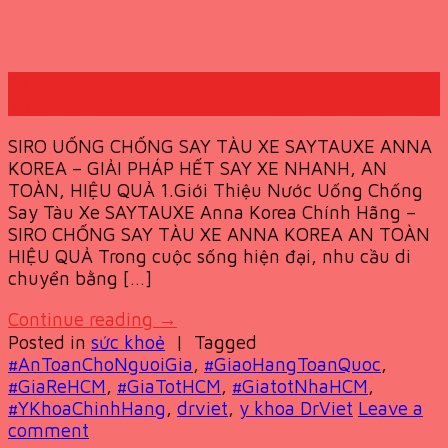
27
Th1
SIRO UỐNG CHỐNG SAY TÀU XE SAYTAUXE ANNA
KOREA – GIẢI PHÁP HẾT SAY XE NHANH, AN
TOÀN, HIỆU QUẢ 1.Giới Thiệu Nước Uống Chống
Say Tàu Xe SAYTAUXE Anna Korea Chính Hãng –
SIRO CHỐNG SAY TÀU XE ANNA KOREA AN TOÀN
HIỆU QUẢ Trong cuộc sống hiện đại, nhu cầu di
chuyển bằng […]
Continue reading
→
Posted in
sức khoẻ
|
Tagged
#AnToanChoNguoiGia
,
#GiaoHangToanQuoc
,
#GiaReHCM
,
#GiaTotHCM
,
#GiatotNhaHCM
,
#YKhoaChinhHang
,
drviet
,
y khoa DrViet
Leave a
comment