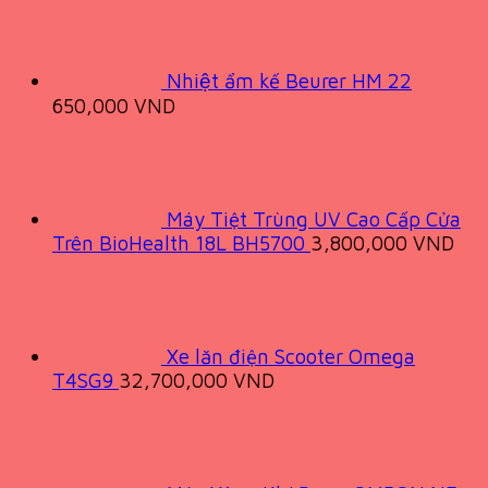
was:
is:
1,900,000 VND.
989,000 VND.
Nhiệt ẩm kế Beurer HM 22
650,000
VND
Máy Tiệt Trùng UV Cao Cấp Cửa
Trên BioHealth 18L BH5700
3,800,000
VND
Xe lăn điện Scooter Omega
T4SG9
32,700,000
VND