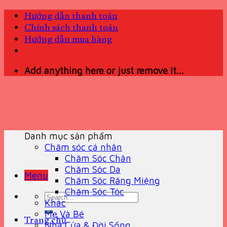
Skip
Hướng dẫn thanh toán
to
Chính sách thanh toán
content
Hướng dẫn mua hàng
Add anything here or just remove it...
Danh mục sản phẩm
Chăm sóc cá nhân
Chăm Sóc Chân
Chăm Sóc Da
Menu
Chăm Sóc Răng Miệng
Chăm Sóc Tóc
Search
Khác
for:
Mẹ Và Bé
Trang chủ
Nhà Cửa & Đời Sống