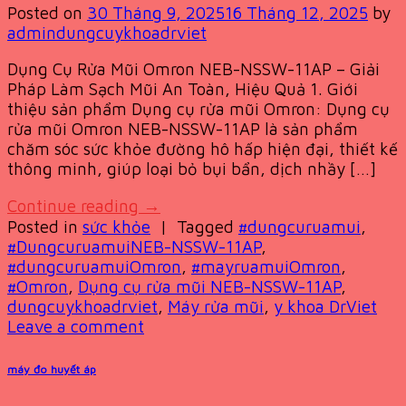
Posted on
30 Tháng 9, 2025
16 Tháng 12, 2025
by
admindungcuykhoadrviet
Dụng Cụ Rửa Mũi Omron NEB-NSSW-11AP – Giải
Pháp Làm Sạch Mũi An Toàn, Hiệu Quả 1. Giới
thiệu sản phẩm Dụng cụ rửa mũi Omron: Dụng cụ
rửa mũi Omron NEB-NSSW-11AP là sản phẩm
chăm sóc sức khỏe đường hô hấp hiện đại, thiết kế
thông minh, giúp loại bỏ bụi bẩn, dịch nhầy […]
Continue reading
→
Posted in
sức khỏe
|
Tagged
#dungcuruamui
,
#DungcuruamuiNEB-NSSW-11AP
,
#dungcuruamuiOmron
,
#mayruamuiOmron
,
#Omron
,
Dụng cụ rửa mũi NEB-NSSW-11AP
,
dungcuykhoadrviet
,
Máy rửa mũi
,
y khoa DrViet
Leave a comment
máy đo huyết áp