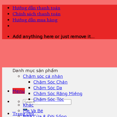
Skip
Hướng dẫn thanh toán
to
Chính sách thanh toán
content
Hướng dẫn mua hàng
Add anything here or just remove it...
Danh mục sản phẩm
Chăm sóc cá nhân
Chăm Sóc Chân
Chăm Sóc Da
Menu
Chăm Sóc Răng Miệng
Chăm Sóc Tóc
Search
Khác
for:
Mẹ Và Bé
Trang chủ
Nhà Cửa & Đời Sống