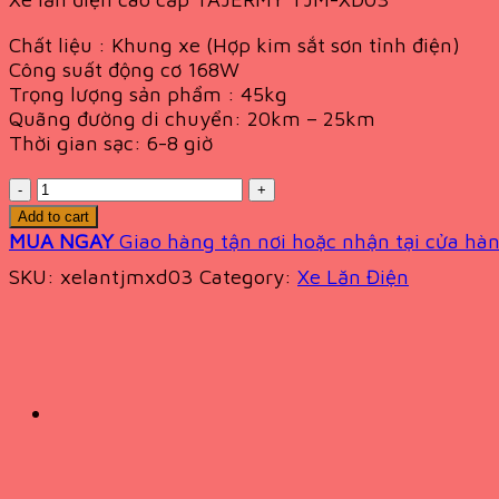
Chất liệu : Khung xe (Hợp kim sắt sơn tỉnh điện)
Công suất động cơ 168W
Trọng lượng sản phẩm : 45kg
Quãng đường di chuyển: 20km – 25km
Thời gian sạc: 6-8 giờ
Quantity
Add to cart
MUA NGAY
Giao hàng tận nơi hoặc nhận tại cửa hàn
SKU:
xelantjmxd03
Category:
Xe Lăn Điện