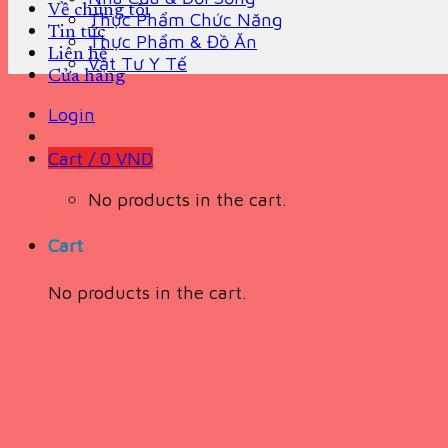
Về chúng tôi
Thực Phẩm Chức Năng
Tin tức
Thực Phẩm & Đồ Ăn
Liên hệ
Vật Tư Y Tế
Cửa hàng
Login
Cart /
0
VND
No products in the cart.
Cart
No products in the cart.