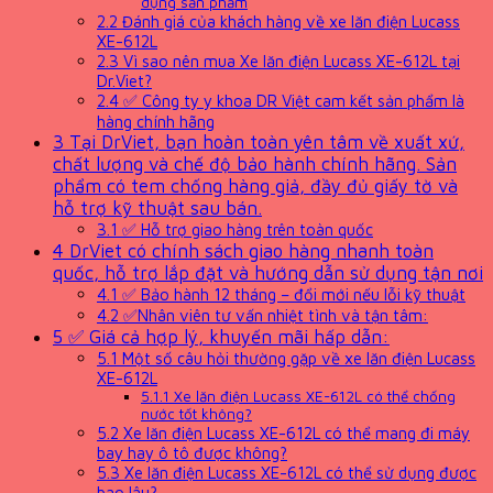
dụng sản phẩm
2.2
Đánh giá của khách hàng về xe lăn điện Lucass
XE-612L
2.3
Vì sao nên mua Xe lăn điện Lucass XE-612L tại
Dr.Viet?
2.4
✅ Công ty y khoa DR Việt cam kết sản phẩm là
hàng chính hãng
3
Tại DrViet, bạn hoàn toàn yên tâm về xuất xứ,
chất lượng và chế độ bảo hành chính hãng. Sản
phẩm có tem chống hàng giả, đầy đủ giấy tờ và
hỗ trợ kỹ thuật sau bán.
3.1
✅ Hỗ trợ giao hàng trên toàn quốc
4
DrViet có chính sách giao hàng nhanh toàn
quốc, hỗ trợ lắp đặt và hướng dẫn sử dụng tận nơi
4.1
✅ Bảo hành 12 tháng – đổi mới nếu lỗi kỹ thuật
4.2
✅Nhân viên tư vấn nhiệt tình và tận tâm:
5
✅ Giá cả hợp lý, khuyến mãi hấp dẫn:
5.1
Một số câu hỏi thường gặp về xe lăn điện Lucass
XE-612L
5.1.1
Xe lăn điện Lucass XE-612L có thể chống
nước tốt không?
5.2
Xe lăn điện Lucass XE-612L có thể mang đi máy
bay hay ô tô được không?
5.3
Xe lăn điện Lucass XE-612L có thể sử dụng được
bao lâu?