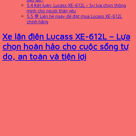
5.4
Kết luận: Lucass XE-612L – Sự lựa chọn thông
minh cho người thân yêu
5.5
💬 Liên hệ ngay để đặt mua Lucass XE-612L
chính hãng
Xe lăn điện Lucass XE-612L – Lựa
chọn hoàn hảo cho cuộc sống tự
do, an toàn và tiện lợi