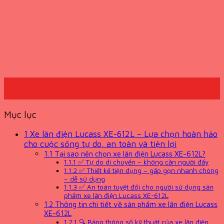
02
Th7
Mục lục
1
Xe lăn điện Lucass XE-612L – Lựa chọn hoàn hảo
cho cuộc sống tự do, an toàn và tiện lợi
1.1
Tại sao nên chọn xe lăn điện Lucass XE-612L?
1.1.1
✅ Tự do di chuyển – không cần người đẩy
1.1.2
✅ Thiết kế tiện dụng – gấp gọn nhanh chóng
– dễ sử dụng
1.1.3
✅ An toàn tuyệt đối cho người sử dụng sản
phẩm xe lăn điện Lucass XE-612L
1.2
Thông tin chi tiết về sản phẩm xe lăn điện Lucass
XE-612L
1.2.1
🔍 Bảng thông số kỹ thuật của xe lăn điện