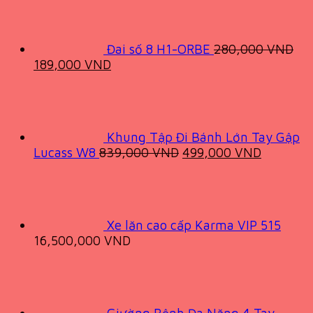
Đai số 8 H1-ORBE
280,000
VND
Original
Current
189,000
VND
price
price
was:
is:
280,000 VND.
189,000 VND.
Khung Tập Đi Bánh Lớn Tay Gập
Original
Current
Lucass W8
839,000
VND
499,000
VND
price
price
was:
is:
839,000 VND.
499,000
Xe lăn cao cấp Karma VIP 515
16,500,000
VND
Giường Bệnh Đa Năng 4 Tay