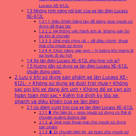
Lucass XE-612L
1.3
Những tính năng nổi bật của xe lăn điện Lucass
XE-612L
1.3.1
1. Điều khiển bằng tay dễ dàng giúp người sử
dụng dễ thao tác
1.3.2
2. Hệ thống vận hành êm ái, không gây ồn
ào khi di chuyển
1.3.3
3. Ghế ngồi rộng rãi – dễ điều chỉnh, thoải
mái cho người sử dụng
1.3.4
4. Chức năng gập gọn – lý tưởng khi mang đi
xa hoặc đi du lịch
1.4
Xe lăn điện Lucass XE-612L phù hợp với ai?
1.5
Hướng dẫn sử dụng xe lăn điện Lucass XE-612L
chuẩn đúng cách:
2
Lưu ý khi sử dụng sản phẩm xe lăn Lucass XE-
612L: • Không sử dụng xe dưới trời mưa • Không
sạc pin khi xe đang ẩm ướt • Không để xe cạn pin
hoàn toàn mới sạc • Kiểm tra định kỳ lốp xe,
phanh và điều khiển của xe lăn điện
2.1
Ưu điểm vượt trội của xe lăn điện Lucass XE-612L
2.1.1
🔋 Pin bền bỉ – giúp người sử dụng có thể di
chuyển quãng đường dài
2.1.2
💺 Ghế ngồi thoải mái cho người sử dụng
sản phẩm
2.1.3
🧳 Di chuyển tiện lợi, an toàn cho người sử