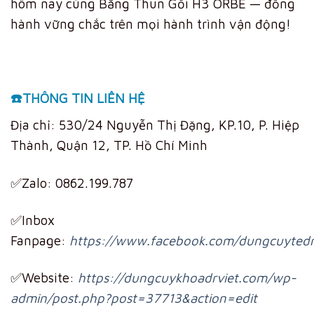
hôm nay cùng Băng Thun Gối H3 ORBE — đồng
hành vững chắc trên mọi hành trình vận động!
☎️THÔNG TIN LIÊN HỆ
Địa chỉ: 530/24 Nguyễn Thị Đặng, KP.10, P. Hiệp
Thành, Quận 12, TP. Hồ Chí Minh
✅Zalo: 0862.199.787
✅Inbox
Fanpage:
https://www.facebook.com/dungcuytedr
✅Website:
https://dungcuykhoadrviet.com/wp-
admin/post.php?post=37713&action=edit