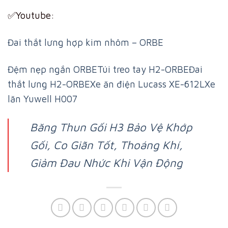
✅Youtube:
Đai thắt lưng hợp kim nhôm – ORBE
Đệm nẹp ngắn ORBE
Túi treo tay H2-ORBE
Đai
thắt lưng H2-ORBE
Xe ăn điện Lucass XE-612L
Xe
lăn Yuwell H007
Băng Thun Gối H3 Bảo Vệ Khớp
Gối, Co Giãn Tốt, Thoáng Khí,
Giảm Đau Nhức Khi Vận Động