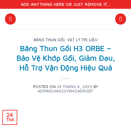
Skip
ADD ANYTHING HERE OR JUST REMOVE IT...
to
content
BĂNG THUN GỐI
,
VẬT LÝ TRỊ LIỆU
Băng Thun Gối H3 ORBE –
Bảo Vệ Khớp Gối, Giảm Đau,
Hỗ Trợ Vận Động Hiệu Quả
POSTED ON
24 THÁNG 4, 2025
BY
ADMINDUNGCUYKHOADRVIET
24
Th4