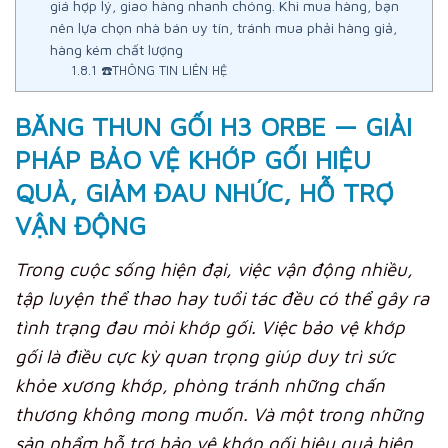
giá hợp lý, giao hàng nhanh chóng. Khi mua hàng, bạn
nên lựa chọn nhà bán uy tín, tránh mua phải hàng giả,
hàng kém chất lượng
1.8.1
☎️THÔNG TIN LIÊN HỆ
BĂNG THUN GỐI H3 ORBE — GIẢI
PHÁP BẢO VỆ KHỚP GỐI HIỆU
QUẢ, GIẢM ĐAU NHỨC, HỖ TRỢ
VẬN ĐỘNG
Trong cuộc sống hiện đại, việc vận động nhiều,
tập luyện thể thao hay tuổi tác đều có thể gây ra
tình trạng đau mỏi khớp gối. Việc bảo vệ khớp
gối là điều cực kỳ quan trọng giúp duy trì sức
khỏe xương khớp, phòng tránh những chấn
thương không mong muốn. Và một trong những
sản phẩm hỗ trợ bảo vệ khớp gối hiệu quả hiện