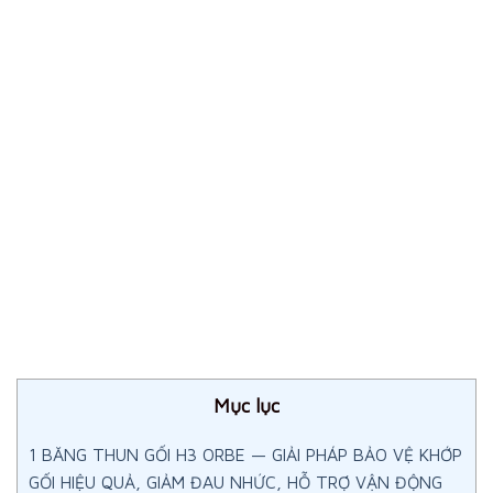
Mục lục
1
BĂNG THUN GỐI H3 ORBE — GIẢI PHÁP BẢO VỆ KHỚP
GỐI HIỆU QUẢ, GIẢM ĐAU NHỨC, HỖ TRỢ VẬN ĐỘNG