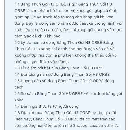
1.1
Băng Thun Gối H3 ORBE là gì? Băng Thun Gối H3
ORBE là sản phẩm hỗ trợ bảo vệ khớp gối, giúp cố định,
giảm áp lực và tránh tổn thương cho khớp gối khi vận
động. Đây là dòng sản phẩm được thiết kế thông minh với
chất liệu co giãn cao cấp, ôm sát khớp gối nhưng vẫn tạo
cảm giác dễ chịu khi đeo.
1.2
Lý do nên sử dụng Băng Thun Gối H3 ORBE Băng
Thun Gối H3 không chỉ dành cho người gặp vấn đề về
xương khớp, mà còn là phụ kiện không thể thiếu đối với
những ai yêu thích vận động:
1.3
Ưu điểm nổi bật của Băng Thun Gối H3 ORBE
1.4
Đối tượng nên sử dụng Băng Thun Gối H3 ORBE
1.5
Hướng dẫn sử dụng Băng Thun Gối H3 ORBE đúng
cách
1.6
So sánh Băng Thun Gối H3 ORBE với các loại băng gối
khác
1.7
Đánh giá thực tế từ người dùng
1.8
Địa chỉ mua Băng Thun Gối H3 ORBE uy tín, giá tốt
Hiện nay, Băng Thun Gối H3 ORBE đã có mặt trên các
sàn thương mại điện tử lớn như Shopee, Lazada với mức