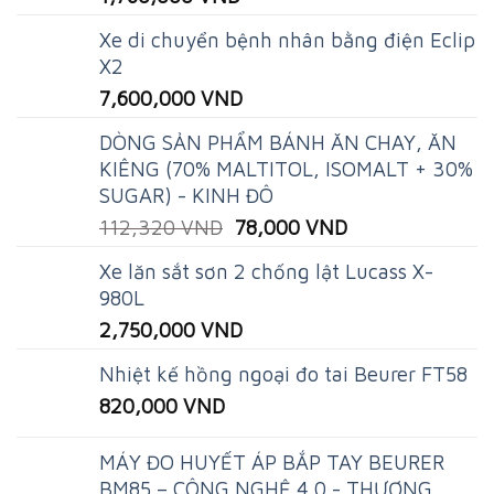
Xe di chuyển bệnh nhân bằng điện Eclip
X2
7,600,000
VND
DÒNG SẢN PHẨM BÁNH ĂN CHAY, ĂN
KIÊNG (70% MALTITOL, ISOMALT + 30%
SUGAR) - KINH ĐÔ
Original
Current
112,320
VND
78,000
VND
price
price
Xe lăn sắt sơn 2 chống lật Lucass X-
was:
is:
980L
112,320 VND.
78,000 VND.
2,750,000
VND
Nhiệt kế hồng ngoại đo tai Beurer FT58
820,000
VND
MÁY ĐO HUYẾT ÁP BẮP TAY BEURER
BM85 – CÔNG NGHỆ 4.0 - THƯƠNG