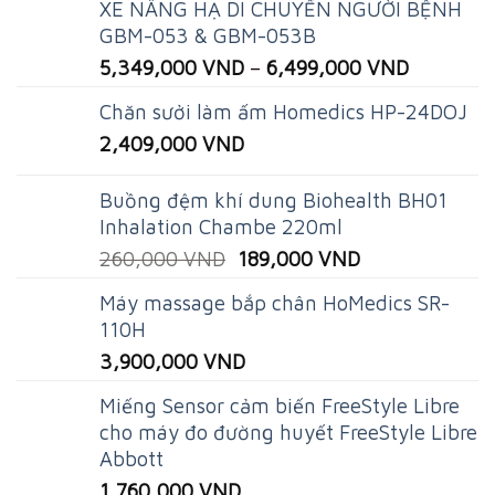
XE NÂNG HẠ DI CHUYỂN NGƯỜI BỆNH
GBM-053 & GBM-053B
5,349,000
VND
–
6,499,000
VND
Chăn sưởi làm ấm Homedics HP-24DOJ
2,409,000
VND
Buồng đệm khí dung Biohealth BH01
Inhalation Chambe 220ml
Original
Current
260,000
VND
189,000
VND
price
price
Máy massage bắp chân HoMedics SR-
was:
is:
110H
260,000 VND.
189,000 VND.
3,900,000
VND
Miếng Sensor cảm biến FreeStyle Libre
cho máy đo đường huyết FreeStyle Libre
Abbott
1,760,000
VND