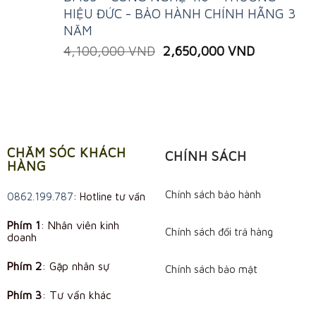
HIỆU ĐỨC - BẢO HÀNH CHÍNH HÃNG 3
NĂM
Original
Current
4,100,000
VND
2,650,000
VND
price
price
was:
is:
4,100,000 VND.
2,650,000
CHĂM SÓC KHÁCH
CHÍNH SÁCH
HÀNG
Chính sách bảo hành
0862.199.787
: Hotline tư vấn
Phím 1
: Nhân viên kinh
Chính sách đổi trả hàng
doanh
Phím 2
: Gặp nhân sự
Chính sách bảo mật
Phím 3
: Tư vấn khác