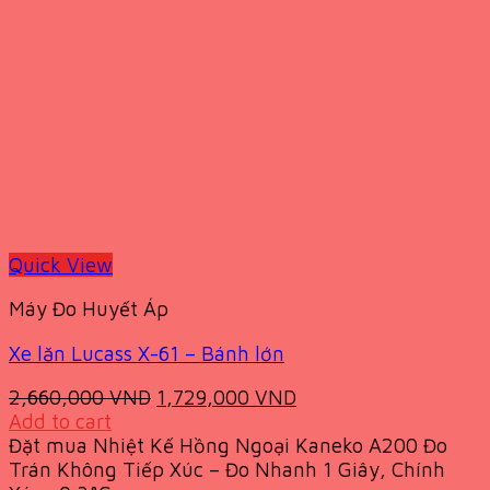
Quick View
Máy Đo Huyết Áp
Xe lăn Lucass X-61 – Bánh lớn
Original
Current
2,660,000
VND
1,729,000
VND
price
price
Add to cart
was:
is:
Đặt mua Nhiệt Kế Hồng Ngoại Kaneko A200 Đo
2,660,000 VND.
1,729,000 VND.
Trán Không Tiếp Xúc – Đo Nhanh 1 Giây, Chính