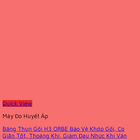
Quick View
Máy Đo Huyết Áp
Băng Thun Gối H3 ORBE Bảo Vệ Khớp Gối, Co
Giãn Tốt, Thoáng Khí, Giảm Đau Nhức Khi Vận