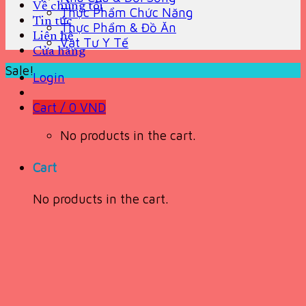
Về chúng tôi
Thực Phẩm Chức Năng
Tin tức
Thực Phẩm & Đồ Ăn
Liên hệ
Vật Tư Y Tế
Cửa hàng
Sale!
Login
Cart /
0
VND
No products in the cart.
Cart
No products in the cart.