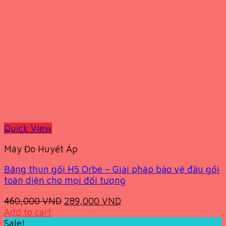
Quick View
Máy Đo Huyết Áp
Băng thun gối H5 Orbe – Giải pháp bảo vệ đầu gối
toàn diện cho mọi đối tượng
Original
Current
460,000
VND
289,000
VND
price
price
Add to cart
was:
is:
Sale!