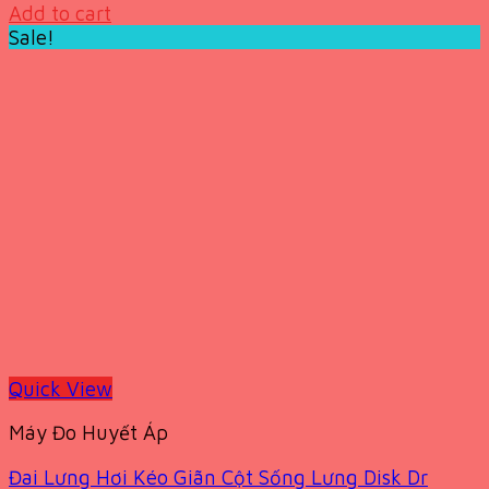
price
price
Add to cart
was:
is:
Sale!
4,300,000 VND.
2,799,000 VND.
Quick View
Máy Đo Huyết Áp
Đai Lưng Hơi Kéo Giãn Cột Sống Lưng Disk Dr