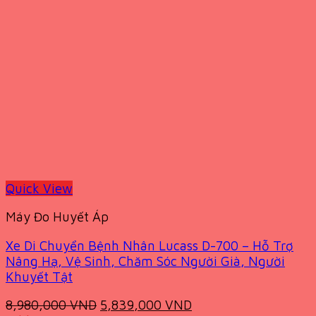
Quick View
Máy Đo Huyết Áp
Xe Di Chuyển Bệnh Nhân Lucass D-700 – Hỗ Trợ
Nâng Hạ, Vệ Sinh, Chăm Sóc Người Già, Người
Khuyết Tật
Original
Current
8,980,000
VND
5,839,000
VND