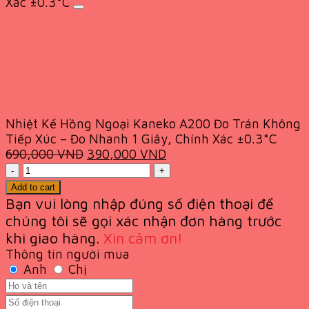
Xác ±0.3°C
Nhiệt Kế Hồng Ngoại Kaneko A200 Đo Trán Không
Tiếp Xúc – Đo Nhanh 1 Giây, Chính Xác ±0.3°C
Original
Current
690,000
VND
390,000
VND
Quantity
price
price
was:
is:
Add to cart
690,000 VND.
390,000 VND.
Bạn vui lòng nhập đúng số điện thoại để
chúng tôi sẽ gọi xác nhận đơn hàng trước
khi giao
hàng.
Xin cảm ơn!
Thông tin người mua
Anh
Chị