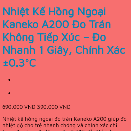
Nhiệt Kế Hồng Ngoại
Kaneko A200 Đo Trán
Không Tiếp Xúc – Đo
Nhanh 1 Giây, Chính Xác
±0.3°C
Original
Current
690,000
VND
390,000
VND
price
price
Nhiệt kế hồng ngoại đo trán Kaneko A200 giúp đo
was:
is:
nhiệt độ cho trẻ nhanh chóng và chính xác chỉ
690,000 VND.
390,000 VND.