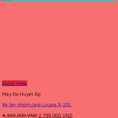
460,000 VND.
289,000 VND.
Quick View
Máy Đo Huyết Áp
Xe lăn nhôm caro Lucass X-20L
Original
Current
4,300,000
VND
2,799,000
VND