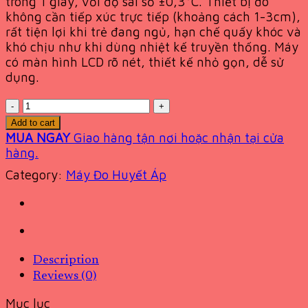
trong 1 giây, với độ sai số ±0,3°C. Thiết bị đo
không cần tiếp xúc trực tiếp (khoảng cách 1-3cm),
rất tiện lợi khi trẻ đang ngủ, hạn chế quấy khóc và
khó chịu như khi dùng nhiệt kế truyền thống. Máy
có màn hình LCD rõ nét, thiết kế nhỏ gọn, dễ sử
dụng.
Quantity
Add to cart
MUA NGAY
Giao hàng tận nơi hoặc nhận tại cửa
hàng.
Category:
Máy Đo Huyết Áp
Description
Reviews (0)
Mục lục