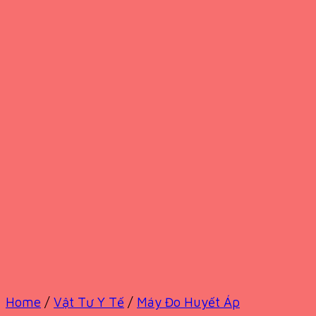
Home
/
Vật Tư Y Tế
/
Máy Đo Huyết Áp