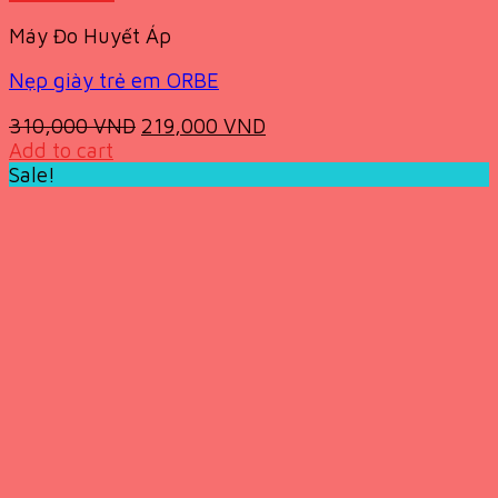
Máy Đo Huyết Áp
Nẹp giày trẻ em ORBE
Original
Current
310,000
VND
219,000
VND
price
price
Add to cart
was:
is:
Sale!
310,000 VND.
219,000 VND.