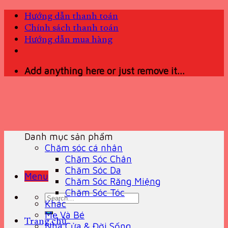
Skip
Hướng dẫn thanh toán
to
Chính sách thanh toán
content
Hướng dẫn mua hàng
Add anything here or just remove it...
Danh mục sản phẩm
Chăm sóc cá nhân
Chăm Sóc Chân
Chăm Sóc Da
Menu
Chăm Sóc Răng Miệng
Chăm Sóc Tóc
Search
Khác
for:
Mẹ Và Bé
Trang chủ
Nhà Cửa & Đời Sống