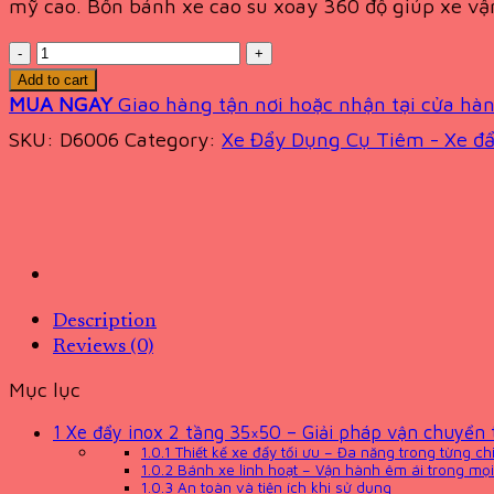
mỹ cao. Bốn bánh xe cao su xoay 360 độ giúp xe vận
Quantity
Add to cart
MUA NGAY
Giao hàng tận nơi hoặc nhận tại cửa hàn
SKU:
D6006
Category:
Xe Đẩy Dụng Cụ Tiêm - Xe đẩ
Description
Reviews (0)
Mục lục
1
Xe đẩy inox 2 tầng 35×50 – Giải pháp vận chuyển t
1.0.1
Thiết kế xe đẩy tối ưu – Đa năng trong từng chi 
1.0.2
Bánh xe linh hoạt – Vận hành êm ái trong mọi
1.0.3
An toàn và tiện ích khi sử dụng