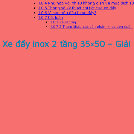
1.0.4
Phù hợp với nhiều không gian và mục đích s
1.0.5
Thông số kỹ thuật chi tiết của xe đẩy
1.0.6
Vì sao nên đầu tư xe đẩy?
1.0.7
Kết luận
1.0.7.1
Hashtag
1.0.7.2
Tham khảo các sản phẩm khác bên dưới:
Xe đẩy inox 2 tầng 35×50 – Giải