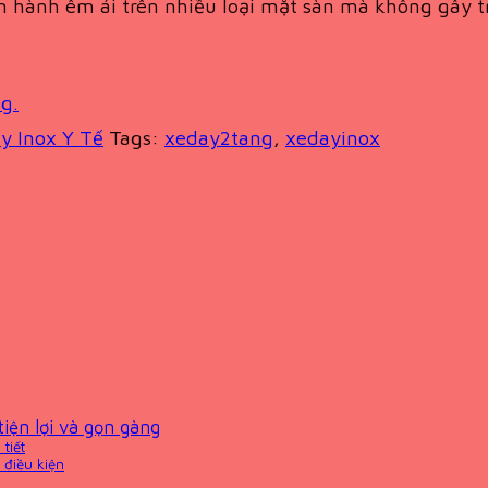
 hành êm ái trên nhiều loại mặt sàn mà không gây t
g.
y Inox Y Tế
Tags:
xeday2tang
,
xedayinox
iện lợi và gọn gàng
tiết
 điều kiện