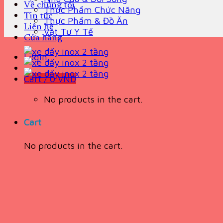
Về chúng tôi
Thực Phẩm Chức Năng
Tin tức
Thực Phẩm & Đồ Ăn
Liên hệ
Vật Tư Y Tế
Cửa hàng
Login
Cart /
0
VND
No products in the cart.
Cart
No products in the cart.