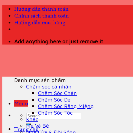
Skip
Hướng dẫn thanh toán
to
Chính sách thanh toán
content
Hướng dẫn mua hàng
Add anything here or just remove it...
Danh mục sản phẩm
Chăm sóc cá nhân
Chăm Sóc Chân
Chăm Sóc Da
Menu
Chăm Sóc Răng Miệng
Chăm Sóc Tóc
Search
Khác
for:
Mẹ Và Bé
Trang chủ
Nhà Cửa & Đời Sống