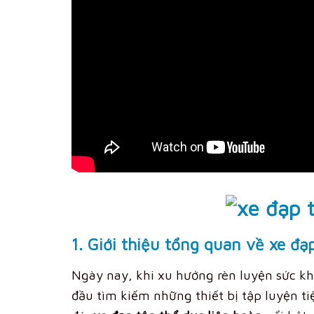
1. Giới thiệu tổng quan về xe đạ
Ngày nay, khi xu hướng rèn luyện sức kh
đầu tìm kiếm những thiết bị tập luyện ti