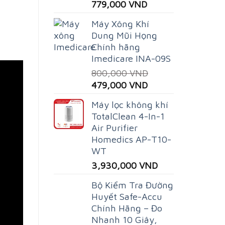
779,000
VND
Máy Xông Khí
Dung Mũi Họng
Chính hãng
Imedicare INA-09S
800,000
VND
Original
Current
479,000
VND
price
price
Máy lọc không khí
was:
is:
TotalClean 4-In-1
800,000 VND.
479,000 VND.
Air Purifier
Homedics AP-T10-
WT
3,930,000
VND
Bộ Kiểm Tra Đường
Huyết Safe-Accu
Chính Hãng – Đo
Nhanh 10 Giây,