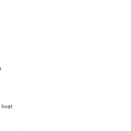
à
h hoạt