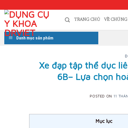
Skip
to
content
TRANG CHỦ
VỀ CHÚNG
Danh mục sản phẩm
D
Xe đạp tập thể dục li
6B– Lựa chọn hoà
POSTED ON
11 THÁ
Mục lục