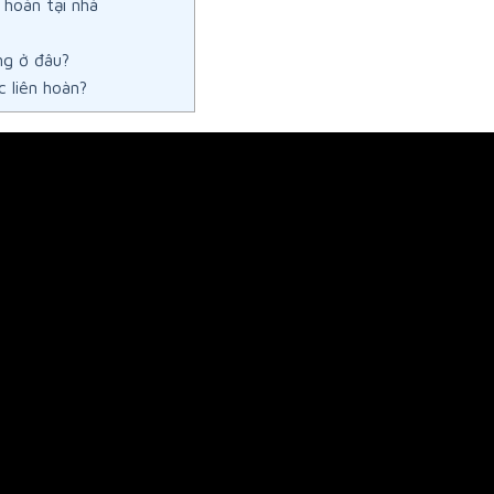
 hoàn tại nhà
ng ở đâu?
 liên hoàn?