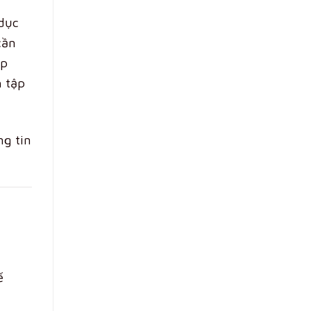
 dục
cần
ịp
h tập
ng tin
ế