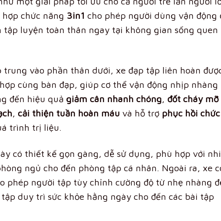
như một giải pháp tối ưu cho cả người trẻ lẫn người l
ch hợp chức năng
3in1
cho phép người dùng vận động
ệm tập luyện toàn thân ngay tại không gian sống quen
p trung vào phần thân dưới, xe đạp tập liên hoàn đượ
hợp cùng bàn đạp, giúp cơ thể vận động nhịp nhàng 
ng đến hiệu quả
giảm cân nhanh chóng
,
đốt cháy mỡ
ạch
,
cải thiện tuần hoàn máu
và hỗ trợ
phục hồi chức
trình trị liệu.
y có thiết kế gọn gàng, dễ sử dụng, phù hợp với nh
hòng ngủ cho đến phòng tập cá nhân. Ngoài ra, xe c
ho phép người tập tùy chỉnh cường độ từ nhẹ nhàng 
tập duy trì sức khỏe hằng ngày cho đến các bài tập