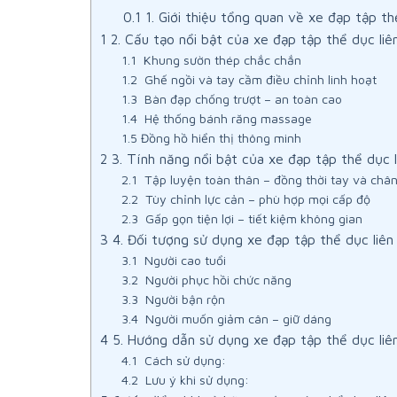
0.1
1. Giới thiệu tổng quan về xe đạp tập th
1
2. Cấu tạo nổi bật của xe đạp tập thể dục liê
1.1
Khung sườn thép chắc chắn
1.2
Ghế ngồi và tay cầm điều chỉnh linh hoạt
1.3
Bàn đạp chống trượt – an toàn cao
1.4
Hệ thống bánh răng massage
1.5
Đồng hồ hiển thị thông minh
2
3. Tính năng nổi bật của xe đạp tập thể dục l
2.1
Tập luyện toàn thân – đồng thời tay và châ
2.2
Tùy chỉnh lực cản – phù hợp mọi cấp độ
2.3
Gấp gọn tiện lợi – tiết kiệm không gian
3
4. Đối tượng sử dụng xe đạp tập thể dục liên
3.1
Người cao tuổi
3.2
Người phục hồi chức năng
3.3
Người bận rộn
3.4
Người muốn giảm cân – giữ dáng
4
5. Hướng dẫn sử dụng xe đạp tập thể dục liê
4.1
Cách sử dụng:
4.2
Lưu ý khi sử dụng: