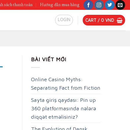
h sách thanh toán
Hướng dẫn mua hàng
LOGIN
CART /
0
VND
BÀI VIẾT MỚI
-
Online Casino Myths:
Separating Fact from Fiction
Sayta giriş qaydası: Pin up
360 platformasında nələrə
diqqət etməlisiniz?
The Evolution of Dansk