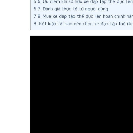
5
6. Ưu điểm khi sở hữu xe đạp tập thể dục liên
6
7. Đánh giá thực tế từ người dùng
7
8. Mua xe đạp tập thể dục liên hoàn chính hã
8
Kết luận: Vì sao nên chọn xe đạp tập thể dục