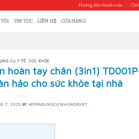
Hướng dẫn thanh toán
Chín
 TÔI
TIN TỨC
LIÊN HỆ
CỬA HÀNG
ỤNG CỤ Y TẾ
,
SỨC KHỎE
ên hoàn tay chân (3in1) TD001P
n hảo cho sức khỏe tại nhà
NG 7, 2025
BY
ADMINDUNGCUYKHOADRVIET