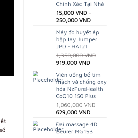
Chính Xác Tại Nhà
15,000
VND
–
250,000
VND
Máy đo huyết áp
bắp tay Jumper
JPD - HA121
1,350,000
VND
Original
Current
919,000
VND
price
price
Viên uống bổ tim
was:
is:
mạch và chống oxy
1,350,000 VND.
919,000 VND.
hóa NzPureHealth
CoQ10 150 Plus
1,060,000
VND
Original
Current
629,000
VND
price
price
bắt
Đai massage 4D
was:
is:
 số
Beurer MG153
1,060,000 VND.
629,000 VND.