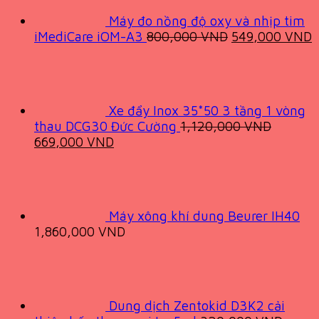
Máy đo nồng độ oxy và nhịp tim
Original
C
iMediCare iOM-A3
800,000
VND
549,000
VND
price
p
was:
i
800,000 VND.
5
Xe đẩy Inox 35*50 3 tầng 1 vòng
thau DCG30 Đức Cường
1,120,000
VND
Original
Current
669,000
VND
price
price
was:
is:
1,120,000 VND.
669,000 VND.
Máy xông khí dung Beurer IH40
1,860,000
VND
Dung dịch Zentokid D3K2 cải