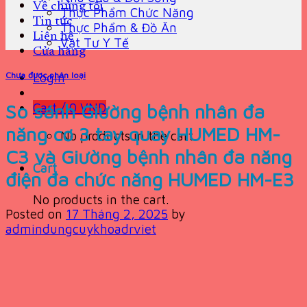
Về chúng tôi
Thực Phẩm Chức Năng
Tin tức
Thực Phẩm & Đồ Ăn
Liên hệ
Vật Tư Y Tế
Cửa hàng
Chưa được phân loại
Login
So sánh Giường bệnh nhân đa
Cart /
0
VND
năng cơ 3 tay quay HUMED HM-
No products in the cart.
C3 và Giường bệnh nhân đa năng
Cart
điện đa chức năng HUMED HM-E3
No products in the cart.
Posted on
17 Tháng 2, 2025
by
admindungcuykhoadrviet