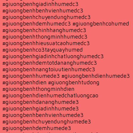
#giuongbenhgiadinhhumedc3
#giuongbenhbenhvienhumedc3
#giuongbenhchuyendunghumedc3
#giuongbenhdemhumedc3 #giuongbenhcohumed
#giuongbenhchinhhanghumedc3
#giuongbenhthongminhhumedc3
#giuongbenhhieusuatcaohumedc3
#giuongbenhco3tayquayhumed
#giuongbenhgiadinhchatluonghumedc3
#giuongbenhdemtotdananghumedc3
#giuongbenhnangtoiuutienhumedc3
#giuongbenhhumede3 #giuongbenhdienhumede3
#giuongbenhdien #giuongbenhtudong
#giuongbenhthongminhdien
#giuongbenhdienhumedchatluongcao
#giuongbenhdananghumede3
#giuongbenhgiadinhhumede3
#giuongbenhbenhvienhumede3
#giuongbenhchuyendunghumede3
#giuongbenhdemhumede3