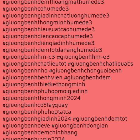
#giuongbenhdemthoangmathumede3
#giuongbenhcohumede3
#giuongbenhgiadinhchatluonghumede3
#giuongbenhthongminhhumede3
#giuongbenhhieusuatcaohumede3
#giuongbenhdiencaocaphumede3
#giuongbenhdiengiadinhhumede3
#giuongbenhdemtotdananghumede3
#giuongbenhhm-c3 #giuongbenhhm-e3
#giuongbenhchatlieutot #giuongbenhchatlieuabs
#giuongbenhnho #giuongbenhchonguoibenh
#giuongbenhbenhvien #giuongbenhdem
#giuongbenhthietkethongminh
#giuongbenhphuhopmoigiadinh
#giuongbenhthongminh2024
#giuongbenhco5tayquay
#giuongbenhphuhoptatca
#giuongbenhgiadinh2024 #giuongbenhdemtot
#giuongbenhdeve #giuongbenhdongian
#giuongbenhdemchinhhang
#giuongbenhuytin2024