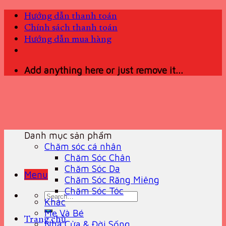
Skip
Hướng dẫn thanh toán
to
Chính sách thanh toán
content
Hướng dẫn mua hàng
Add anything here or just remove it...
Danh mục sản phẩm
Chăm sóc cá nhân
Chăm Sóc Chân
Chăm Sóc Da
Menu
Chăm Sóc Răng Miệng
Chăm Sóc Tóc
Search
Khác
for:
Mẹ Và Bé
Trang chủ
Nhà Cửa & Đời Sống