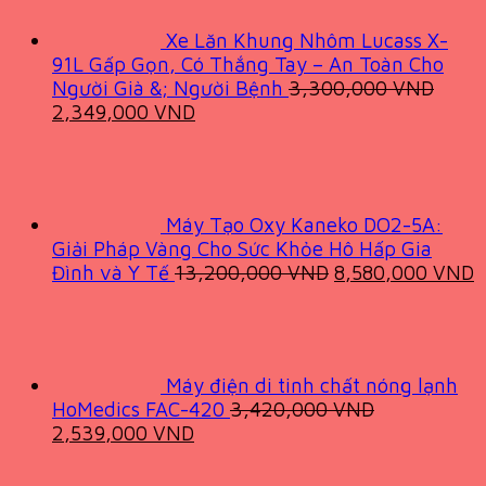
Xe Lăn Khung Nhôm Lucass X-
91L Gấp Gọn, Có Thắng Tay – An Toàn Cho
Người Già &; Người Bệnh
3,300,000
VND
Original
Current
2,349,000
VND
price
price
was:
is:
3,300,000 VND.
2,349,000 VND.
Máy Tạo Oxy Kaneko DO2-5A:
Giải Pháp Vàng Cho Sức Khỏe Hô Hấp Gia
Original
C
Đình và Y Tế
13,200,000
VND
8,580,000
VND
price
p
was:
i
13,200,000 VND
8
Máy điện di tinh chất nóng lạnh
HoMedics FAC-420
3,420,000
VND
Original
Current
2,539,000
VND
price
price
was:
is: