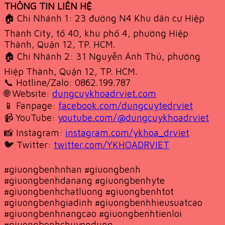
THÔNG TIN LIÊN HỆ
🏠 Chi Nhánh 1: 23 đường N4 Khu dân cư Hiệp
Thành City, tổ 40, khu phố 4, phường Hiệp
Thành, Quận 12, TP. HCM.
🏠 Chi Nhánh 2: 31 Nguyễn Ảnh Thủ, phường
Hiệp Thành, Quận 12, TP. HCM.
📞 Hotline/Zalo: 0862.199.787
🌐 Website:
dungcuykhoadrviet.com
📱 Fanpage:
facebook.com/dungcuytedrviet
📹 YouTube:
youtube.com/@dungcuykhoadrviet
📸 Instagram:
instagram.com/ykhoa_drviet
🐦 Twitter:
twitter.com/YKHOADRVIET
#giuongbenhnhan #giuongbenh
#giuongbenhdanang #giuongbenhyte
#giuongbenhchatluong #giuongbenhtot
#giuongbenhgiadinh #giuongbenhhieusuatcao
#giuongbenhnangcao #giuongbenhtienloi
#giuongbenhchuyendung