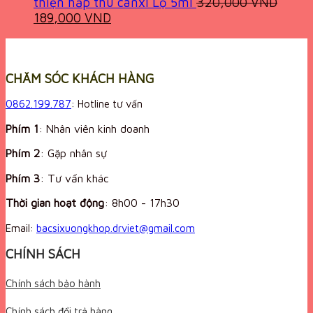
thiện hấp thu canxi Lọ 5ml
320,000
VND
Original
Current
189,000
VND
price
price
was:
is:
320,000 VND.
189,000 VND.
CHĂM SÓC KHÁCH HÀNG
0862.199.787
: Hotline tư vấn
Phím 1
: Nhân viên kinh doanh
Phím 2
: Gặp nhân sự
Phím 3
: Tư vấn khác
Thời gian hoạt động
:
8h00 - 17h30
Email:
bacsixuongkhop.drviet@gmail.com
CHÍNH SÁCH
Chính sách bảo hành
Chính sách đổi trả hàng