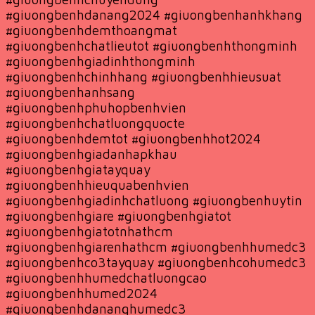
#giuongbenhdanang2024 #giuongbenhanhkhang
#giuongbenhdemthoangmat
#giuongbenhchatlieutot #giuongbenhthongminh
#giuongbenhgiadinhthongminh
#giuongbenhchinhhang #giuongbenhhieusuat
#giuongbenhanhsang
#giuongbenhphuhopbenhvien
#giuongbenhchatluongquocte
#giuongbenhdemtot #giuongbenhhot2024
#giuongbenhgiadanhapkhau
#giuongbenhgiatayquay
#giuongbenhhieuquabenhvien
#giuongbenhgiadinhchatluong #giuongbenhuytin
#giuongbenhgiare #giuongbenhgiatot
#giuongbenhgiatotnhathcm
#giuongbenhgiarenhathcm #giuongbenhhumedc3
#giuongbenhco3tayquay #giuongbenhcohumedc3
#giuongbenhhumedchatluongcao
#giuongbenhhumed2024
#giuongbenhdananghumedc3