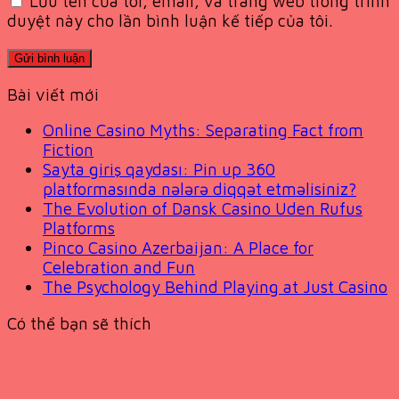
Lưu tên của tôi, email, và trang web trong trình
duyệt này cho lần bình luận kế tiếp của tôi.
Bài viết mới
Online Casino Myths: Separating Fact from
Fiction
Sayta giriş qaydası: Pin up 360
platformasında nələrə diqqət etməlisiniz?
The Evolution of Dansk Casino Uden Rufus
Platforms
Pinco Casino Azerbaijan: A Place for
Celebration and Fun
The Psychology Behind Playing at Just Casino
Có thể bạn sẽ thích