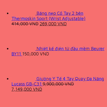
3,420,000 VND.
2,539,000 VND.
Băng nẹp Cổ Tay 2 bên
Thermoskin Sport (Wrist Adjustable)
Original
Current
414,000
VND
269,000
VND
price
price
was:
is:
414,000 VND.
269,000 VND.
Nhiệt kế điện tử đầu mềm Beurer
BY11
150,000
VND
Giường Y Tế 4 Tay Quay Đa Năng
Lucass GB-C31
9,900,000
VND
Original
Current
7,149,000
VND
price
price
was:
is:
9,900,000 VND.
7,149,000 VND.