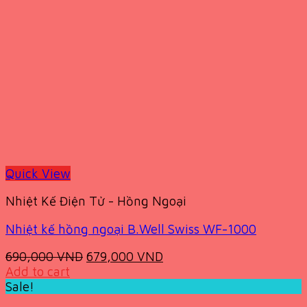
Quick View
Nhiệt Kế Điện Tử - Hồng Ngoại
Nhiệt kế hồng ngoại B.Well Swiss WF-1000
Original
Current
690,000
VND
679,000
VND
price
price
Add to cart
was:
is:
Sale!
690,000 VND.
679,000 VND.