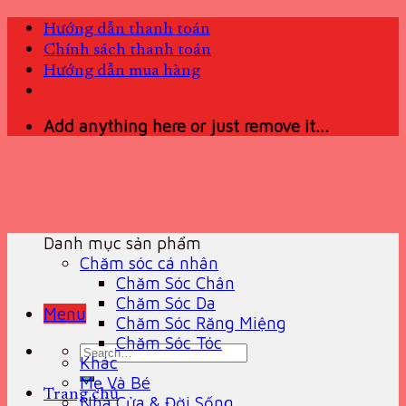
Skip
Hướng dẫn thanh toán
to
Chính sách thanh toán
content
Hướng dẫn mua hàng
Add anything here or just remove it...
Danh mục sản phẩm
Chăm sóc cá nhân
Chăm Sóc Chân
Chăm Sóc Da
Menu
Chăm Sóc Răng Miệng
Chăm Sóc Tóc
Search
Khác
for:
Mẹ Và Bé
Trang chủ
Nhà Cửa & Đời Sống