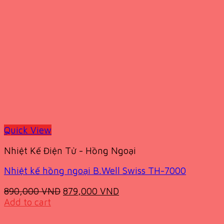
Quick View
Nhiệt Kế Điện Tử - Hồng Ngoại
Nhiệt kế hồng ngoại B.Well Swiss TH-7000
Original
Current
890,000
VND
879,000
VND
price
price
Add to cart
was:
is:
890,000 VND.
879,000 VND.