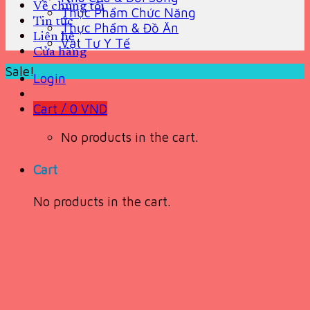
Về chúng tôi
Thực Phẩm Chức Năng
Tin tức
Thực Phẩm & Đồ Ăn
Liên hệ
Vật Tư Y Tế
Cửa hàng
Sale!
Login
Cart /
0
VND
No products in the cart.
Cart
No products in the cart.