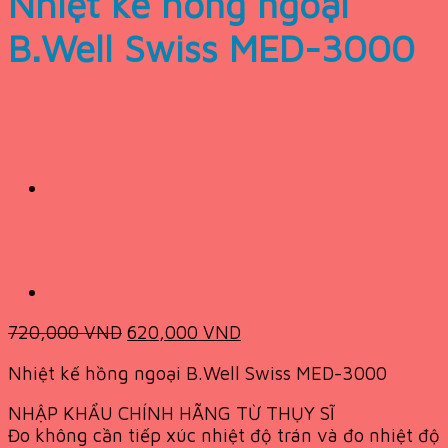
Nhiệt kế hồng ngoại
B.Well Swiss MED-3000
Original
Current
720,000
VND
620,000
VND
price
price
Nhiệt kế hồng ngoại B.Well Swiss MED-3000
was:
is:
720,000 VND.
620,000 VND.
NHẬP KHẨU CHÍNH HÃNG TỪ THỤY SĨ
Đo không cần tiếp xúc nhiệt độ trán và đo nhiệt độ