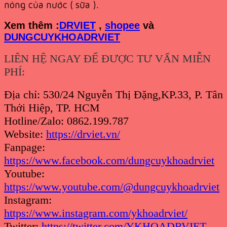
nóng của nước ( sữa ).
Xem th
êm :
DRVIET
,
shopee
và
DUNGCUYKHOADRVIET
LIÊN HỆ NGAY ĐỂ ĐƯỢC TƯ VẤN MIỄN
PHÍ:
Địa chỉ: 530/24 Nguyễn Thị Đặng,KP.33, P. Tân
Thới Hiệp, TP. HCM
Hotline/Zalo: 0862.199.787
Website:
https://drviet.vn/
Fanpage:
https://www.facebook.com/dungcuykhoadrviet
Youtube:
https://www.youtube.com/@dungcuykhoadrviet
Instagram:
https://www.instagram.com/ykhoadrviet/
Twitter:
https://twitter.com/YKHOADRVIET