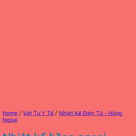
Home
/
Vật Tư Y Tế
/
Nhiệt Kế Điện Tử - Hồng
Ngoại