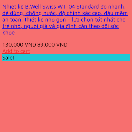
Nhiệt kế B.Well Swiss WT-04 Standard đo nhanh,
dễ dùng, chống nước, độ chính xác cao, đầu mềm
an toàn, thiết kế nhỏ gọn – lựa chọn tốt nhất cho
trẻ nhỏ, người già và gia đình cần theo dõi sức
khỏe
Original
Current
130,000
VND
89,000
VND
price
price
Add to cart
was:
is:
Sale!
130,000 VND.
89,000 VND.