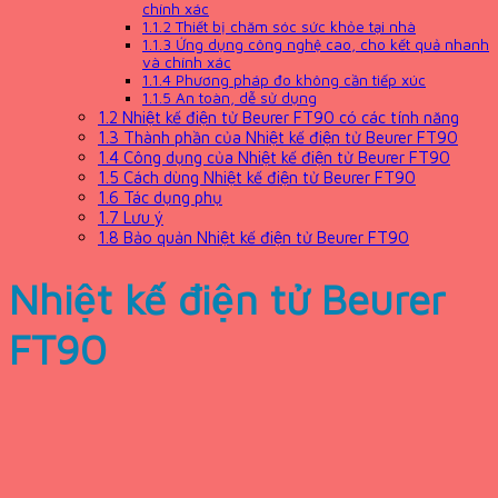
chính xác
1.1.2
Thiết bị chăm sóc sức khỏe tại nhà
1.1.3
Ứng dụng công nghệ cao, cho kết quả nhanh
và chính xác
1.1.4
Phương pháp đo không cần tiếp xúc
1.1.5
An toàn, dễ sử dụng
1.2
Nhiệt kế điện tử Beurer FT90 có các tính năng
1.3
Thành phần của Nhiệt kế điện tử Beurer FT90
1.4
Công dụng của Nhiệt kế điện tử Beurer FT90
1.5
Cách dùng Nhiệt kế điện tử Beurer FT90
1.6
Tác dụng phụ
1.7
Lưu ý
1.8
Bảo quản Nhiệt kế điện tử Beurer FT90
Nhiệt kế điện tử Beurer
FT90