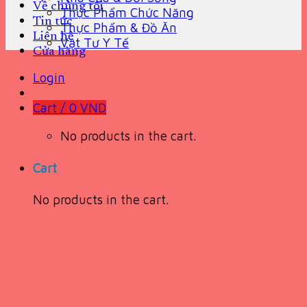
Về chúng tôi
Thực Phẩm Chức Năng
Tin tức
Thực Phẩm & Đồ Ăn
Liên hệ
Vật Tư Y Tế
Cửa hàng
Login
Cart /
0
VND
No products in the cart.
Cart
No products in the cart.