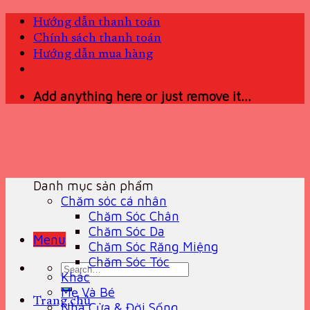
Skip
Hướng dẫn thanh toán
to
Chính sách thanh toán
content
Hướng dẫn mua hàng
Add anything here or just remove it...
Danh mục sản phẩm
Chăm sóc cá nhân
Chăm Sóc Chân
Chăm Sóc Da
Menu
Chăm Sóc Răng Miệng
Chăm Sóc Tóc
Search
Khác
for:
Mẹ Và Bé
Trang chủ
Nhà Cửa & Đời Sống