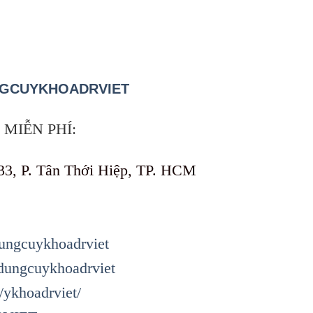
GCUYKHOADRVIET
MIỄN PHÍ:
33, P. Tân Thới Hiệp, TP. HCM
ungcuykhoadrviet
dungcuykhoadrviet
/ykhoadrviet/