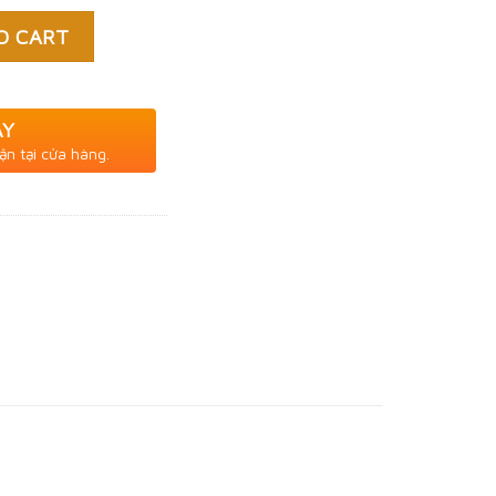
O CART
AY
ận tại cửa hàng.