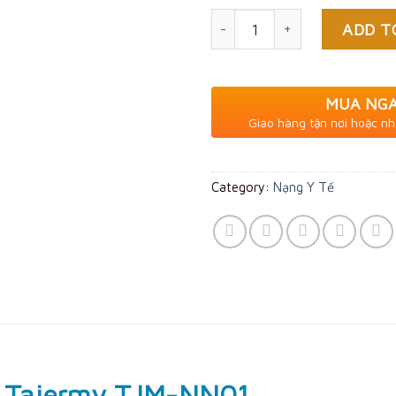
Quantity
ADD T
MUA NG
Giao hàng tận nơi hoặc nh
Category:
Nạng Y Tế
 Tajermy TJM-NN01