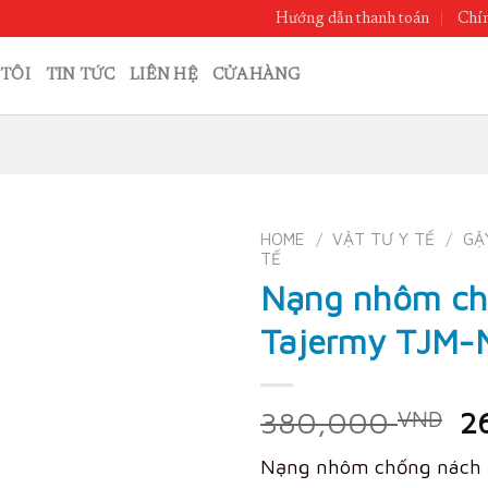
Hướng dẫn thanh toán
Chín
TÔI
TIN TỨC
LIÊN HỆ
CỬA HÀNG
HOME
/
VẬT TƯ Y TẾ
/
GẬ
TẾ
Nạng nhôm ch
Tajermy TJM-
Or
380,000
2
VND
pr
Nạng nhôm chống nách 
w