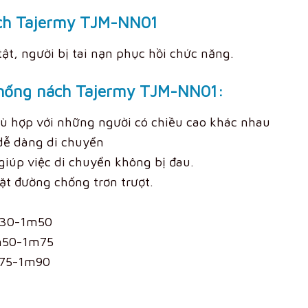
ách Tajermy TJM-NN01
ật, người bị tai nạn phục hồi chức năng.
chống nách Tajermy TJM-NN01:
hù hợp với những người có chiều cao khác nhau
 dễ dàng di chuyển
 giúp việc di chuyển không bị đau.
ặt đường chống trơn trượt.
1m30-1m50
1m50-1m75
1m75-1m90