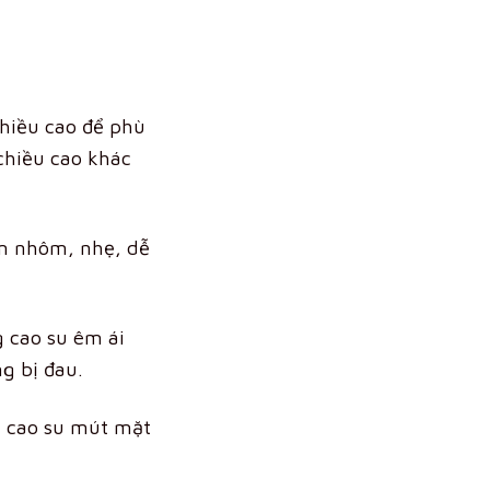
80,000 VND.
267,000 VND.
chiều cao để phù
chiều cao khác
im nhôm, nhẹ, dễ
g cao su êm ái
g bị đau.
g cao su mút mặt