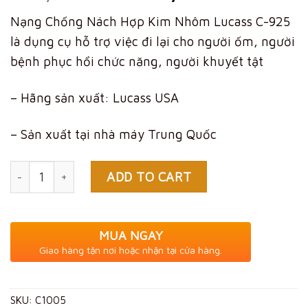
price
price
Nạng Chống Nách Hợp Kim Nhôm Lucass C-925
was:
is:
là dụng cụ hỗ trợ việc đi lại cho người ốm, người
430,000 VND.
299,0
bệnh phục hổi chức năng, người khuyết tật
– Hãng sản xuất: Lucass USA
– Sản xuất tại nhà máy Trung Quốc
Quantity
ADD TO CART
MUA NGAY
Giao hàng tận nơi hoặc nhận tại cửa hàng.
SKU:
C1005