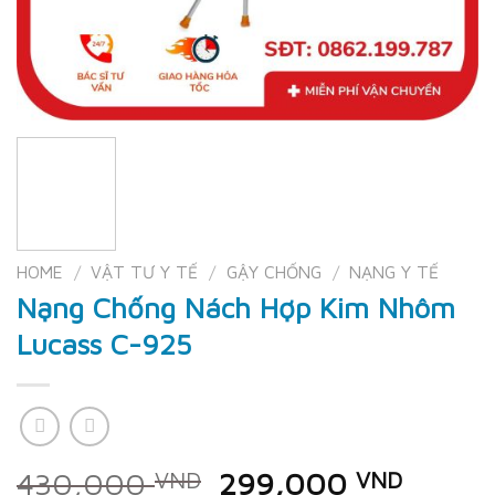
HOME
/
VẬT TƯ Y TẾ
/
GẬY CHỐNG
/
NẠNG Y TẾ
Nạng Chống Nách Hợp Kim Nhôm
Lucass C-925
Original
Curren
430,000
299,000
VND
VND