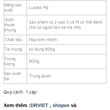
Hãng sản
Lucass Mỹ
xuất
Kích
Sản phẩm có 2 size S và M có thể dành
thước
cho cả người lớn và trẻ nhỏ
khung
Chất liệu
Hợp kim nhôm
Tải trọng
sử dụng 80kg
Trọng
800g
lượng
Sản xuất
Trung Quốc
tại
Quy cách: 1 cặp
Xem th
êm :
DRVIET
,
shopee
và