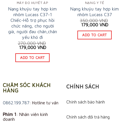
MÁY ĐO HUYẾT ÁP
NẠNG Y TẾ
Nạng khuỷu tay hợp kim
Nạng khuỷu tay hợp kim
nhôm Lucass C37-1
nhôm Lucass C37
Chiếc-Hỗ trợ phục hồi
350,000
VND
Original
Current
179,000
VND
chức năng, cho người
price
price
già, người đau chân,chân
was:
is:
ADD TO CART
yếu khó đi
350,000 VND.
179,000 
270,000
VND
Original
Current
179,000
VND
price
price
was:
is:
ADD TO CART
270,000 VND.
179,000 VND.
CHĂM SÓC KHÁCH
CHÍNH SÁCH
HÀNG
Chính sách bảo hành
0862.199.787
: Hotline tư vấn
Phím 1
: Nhân viên kinh
Chính sách đổi trả hàng
doanh