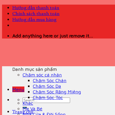
Skip
Hướng dẫn thanh toán
to
Chính sách thanh toán
content
Hướng dẫn mua hàng
Add anything here or just remove it...
Danh mục sản phẩm
Chăm sóc cá nhân
Chăm Sóc Chân
Chăm Sóc Da
Menu
Chăm Sóc Răng Miệng
Chăm Sóc Tóc
Search
Khác
for:
Mẹ Và Bé
Trang chủ
Nhà Cửa & Đời Sống