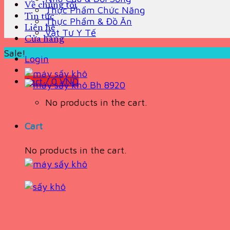
Về chúng tôi
Thực Phẩm Chức Năng
Tin tức
Thực Phẩm & Đồ Ăn
Liên hệ
Vật Tư Y Tế
Cửa hàng
Sale!
Login
Cart /
0
VND
No products in the cart.
Cart
No products in the cart.