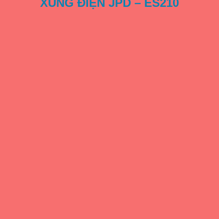
XUNG ĐIỆN JPD – ES210