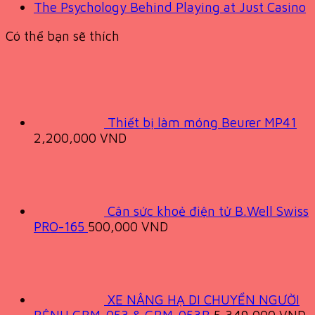
The Psychology Behind Playing at Just Casino
Có thể bạn sẽ thích
Thiết bị làm móng Beurer MP41
2,200,000
VND
Cân sức khoẻ điện tử B.Well Swiss
PRO-165
500,000
VND
XE NÂNG HẠ DI CHUYỂN NGƯỜI
BỆNH GBM-053 & GBM-053B
5,349,000
VND