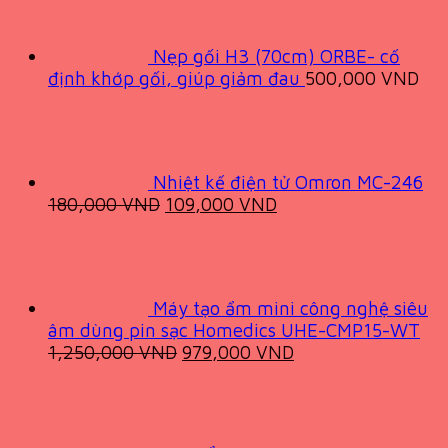
2,400,000 VND.
1,600
Nẹp gối H3 (70cm) ORBE- cố
định khớp gối, giúp giảm đau
500,000
VND
Nhiệt kế điện tử Omron MC-246
Original
Current
180,000
VND
109,000
VND
price
price
was:
is:
180,000 VND.
109,000 VND.
Máy tạo ẩm mini công nghệ siêu
âm dùng pin sạc Homedics UHE-CMP15-WT
Original
Current
1,250,000
VND
979,000
VND
price
price
was:
is:
1,250,000 VND.
979,000 VND.