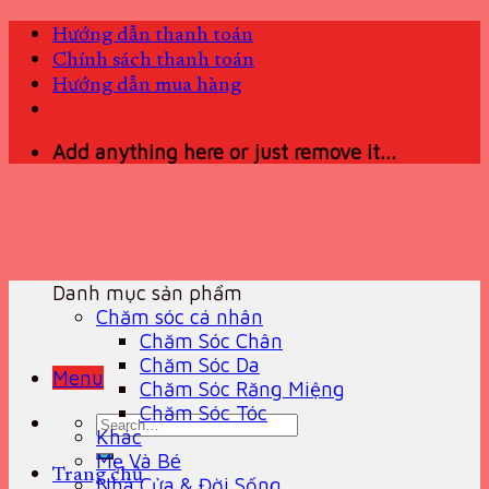
Skip
Hướng dẫn thanh toán
to
Chính sách thanh toán
content
Hướng dẫn mua hàng
Add anything here or just remove it...
Danh mục sản phẩm
Chăm sóc cá nhân
Chăm Sóc Chân
Chăm Sóc Da
Menu
Chăm Sóc Răng Miệng
Chăm Sóc Tóc
Search
Khác
for:
Mẹ Và Bé
Trang chủ
Nhà Cửa & Đời Sống