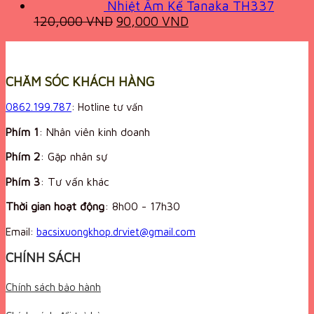
Nhiệt Ẩm Kế Tanaka TH337
Original
Current
120,000
VND
90,000
VND
price
price
was:
is:
120,000 VND.
90,000 VND.
CHĂM SÓC KHÁCH HÀNG
0862.199.787
: Hotline tư vấn
Phím 1
: Nhân viên kinh doanh
Phím 2
: Gặp nhân sự
Phím 3
: Tư vấn khác
Thời gian hoạt động
:
8h00 - 17h30
Email:
bacsixuongkhop.drviet@gmail.com
CHÍNH SÁCH
Chính sách bảo hành