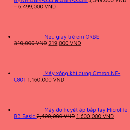
–
6,499,000
VND
Nẹp giày trẻ em ORBE
Original
Current
310,000
VND
219,000
VND
price
price
was:
is:
310,000 VND.
219,000 VND.
Máy xông khí dung Omron NE-
C801
1,160,000
VND
Máy đo huyết áp bắp tay Microlife
Original
Curren
B3 Basic
2,400,000
VND
1,600,000
VND
price
price
was:
is: