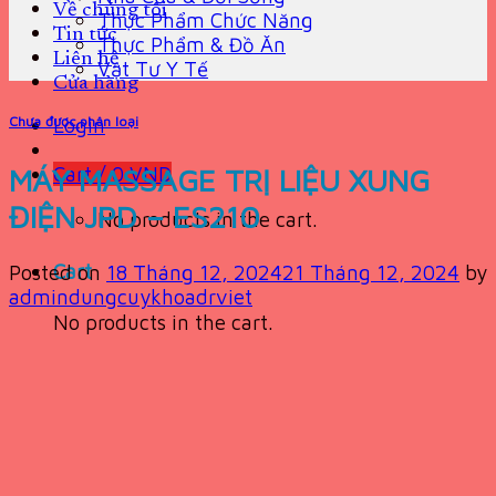
Về chúng tôi
Thực Phẩm Chức Năng
Tin tức
Thực Phẩm & Đồ Ăn
Liên hệ
Vật Tư Y Tế
Cửa hàng
Chưa được phân loại
Login
MÁY MASSAGE TRỊ LIỆU XUNG
Cart /
0
VND
ĐIỆN JPD – ES210
No products in the cart.
Cart
Posted on
18 Tháng 12, 2024
21 Tháng 12, 2024
by
admindungcuykhoadrviet
No products in the cart.