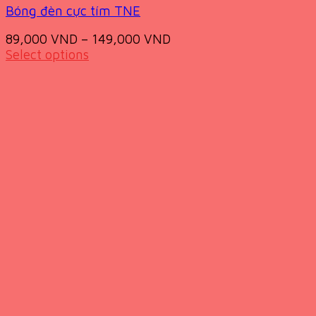
Bóng đèn cực tím TNE
89,000
VND
–
149,000
VND
Select options
This
product
has
multiple
variants.
The
options
may
be
chosen
on
the
product
page