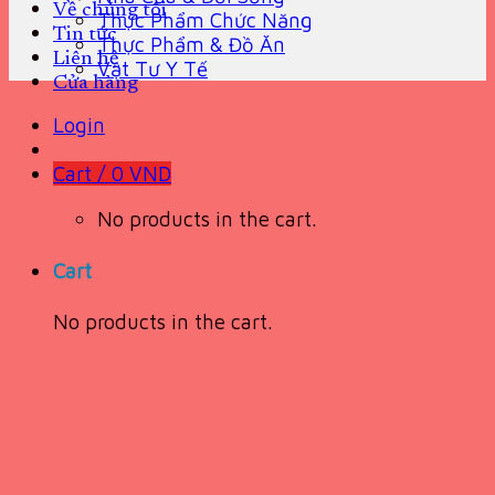
Về chúng tôi
Thực Phẩm Chức Năng
Tin tức
Thực Phẩm & Đồ Ăn
Liên hệ
Vật Tư Y Tế
Cửa hàng
Login
Cart /
0
VND
No products in the cart.
Cart
No products in the cart.