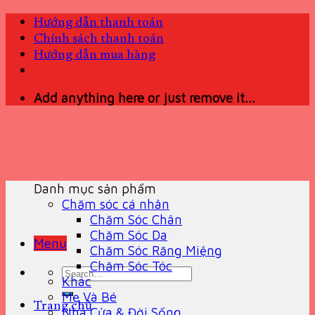
Skip
Hướng dẫn thanh toán
to
Chính sách thanh toán
content
Hướng dẫn mua hàng
Add anything here or just remove it...
Danh mục sản phẩm
Chăm sóc cá nhân
Chăm Sóc Chân
Chăm Sóc Da
Menu
Chăm Sóc Răng Miệng
Chăm Sóc Tóc
Search
Khác
for:
Mẹ Và Bé
Trang chủ
Nhà Cửa & Đời Sống