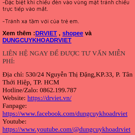
-Đặc biệt khi chiếu đèn vào vùng mặt tránh chiếu
trực tiếp vào mắt.
-Tránh xa tầm với của trẻ em.
Xem th
êm :
DRVIET
,
shopee
và
DUNGCUYKHOADRVIET
LIÊN HỆ NGAY ĐỂ ĐƯỢC TƯ VẤN MIỄN
PHÍ:
Địa chỉ: 530/24 Nguyễn Thị Đặng,KP.33, P. Tân
Thới Hiệp, TP. HCM
Hotline/Zalo: 0862.199.787
Website:
https://drviet.vn/
Fanpage:
https://www.facebook.com/dungcuykhoadrviet
Youtube:
https://www.youtube.com/@dungcuykhoadrviet