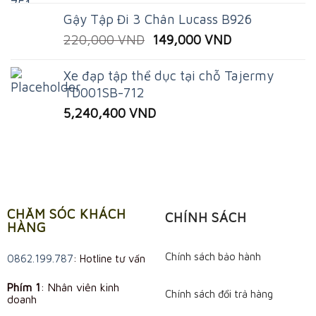
price
price
Gậy Tập Đi 3 Chân Lucass B926
was:
is:
Original
Current
220,000
VND
149,000
VND
100,000 VND.
59,000 VND.
price
price
was:
is:
Xe đạp tập thể dục tại chỗ Tajermy
220,000 VND.
149,000 VND.
TD001SB-712
5,240,400
VND
CHĂM SÓC KHÁCH
CHÍNH SÁCH
HÀNG
Chính sách bảo hành
0862.199.787
: Hotline tư vấn
Phím 1
: Nhân viên kinh
Chính sách đổi trả hàng
doanh