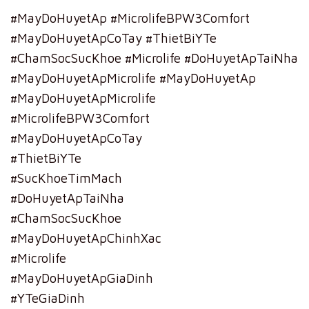
#MayDoHuyetAp #MicrolifeBPW3Comfort
#MayDoHuyetApCoTay #ThietBiYTe
#ChamSocSucKhoe #Microlife #DoHuyetApTaiNha
#MayDoHuyetApMicrolife #MayDoHuyetAp
#MayDoHuyetApMicrolife
#MicrolifeBPW3Comfort
#MayDoHuyetApCoTay
#ThietBiYTe
#SucKhoeTimMach
#DoHuyetApTaiNha
#ChamSocSucKhoe
#MayDoHuyetApChinhXac
#Microlife
#MayDoHuyetApGiaDinh
#YTeGiaDinh