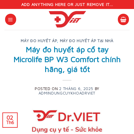
Skip
ADD ANYTHING HERE OR JUST REMOVE IT...
to
content
MÁY ĐO HUYẾT ÁP
,
MÁY ĐO HUYẾT ÁP TẠI NHÀ
Máy đo huyết áp cổ tay
Microlife BP W3 Comfort chính
hãng, giá tốt
POSTED ON
2 THÁNG 6, 2025
BY
ADMINDUNGCUYKHOADRVIET
02
Th6