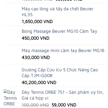
price
price
Máy cạo lông và tẩy da chết Beurer
was:
is:
HL35
1,600,000 VND.
969,000 VND
1,650,000
VND
Bóng Massage Beurer MG10 Cầm Tay
450,000
VND
Máy massage mini cầm tay Beurer MG16
430,000
VND
Giường Cấp Cứu Icu 5 Chức Năng Cao
Cấp TJM-GD08
40,200,000
VND
Dây Tennis ORBE 751 - Sản phẩm uy tín,
Giá cả hợp ví
Original
Current
100,000
VND
59,000
VND