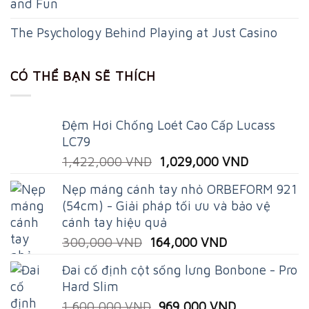
and Fun
The Psychology Behind Playing at Just Casino
CÓ THỂ BẠN SẼ THÍCH
Đệm Hơi Chống Loét Cao Cấp Lucass
LC79
Original
Current
1,422,000
VND
1,029,000
VND
price
price
Nẹp máng cánh tay nhỏ ORBEFORM 921
was:
is:
(54cm) - Giải pháp tối ưu và bảo vệ
1,422,000 VND.
1,029,000
cánh tay hiệu quả
Original
Current
300,000
VND
164,000
VND
price
price
Đai cố định cột sống lưng Bonbone - Pro
was:
is:
Hard Slim
300,000 VND.
164,000 VND.
Original
Current
1,600,000
VND
969,000
VND