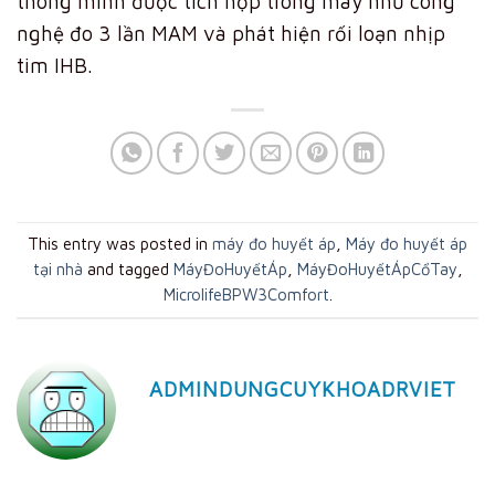
thông minh được tích hợp trong máy như công
nghệ đo 3 lần MAM và phát hiện rối loạn nhịp
tim IHB.
This entry was posted in
máy đo huyết áp
,
Máy đo huyết áp
tại nhà
and tagged
MáyĐoHuyếtÁp
,
MáyĐoHuyếtÁpCổTay
,
MicrolifeBPW3Comfort
.
ADMINDUNGCUYKHOADRVIET