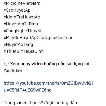
#MicrolifeVietNam
#CaoHuyetAp
#KiemTraHuyetAp
#HuyetApOnDinh
#CongNgheThuySi
#MayDoHuyetApChoNguoiCaoTuoi
#HuyetApTang
#ThietBiYTeGiaDinh
👉
Xem ngay video hướng dẫn sử dụng tại
YouTube:
https://youtube.com/shorts/0mZGlDwUvIQ?
si=C5R4T4uEG9wFE6no
Trong video, bạn sẽ được hướng dẫn: