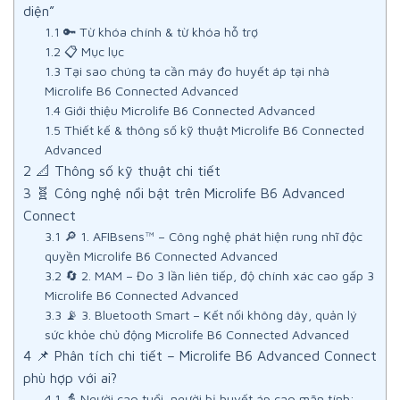
diện”
1.1
🔑 Từ khóa chính & từ khóa hỗ trợ
1.2
📋 Mục lục
1.3
Tại sao chúng ta cần máy đo huyết áp tại nhà
Microlife B6 Connected Advanced
1.4
Giới thiệu Microlife B6 Connected Advanced
1.5
Thiết kế & thông số kỹ thuật Microlife B6 Connected
Advanced
2
📐 Thông số kỹ thuật chi tiết
3
🧬 Công nghệ nổi bật trên Microlife B6 Advanced
Connect
3.1
🔎 1. AFIBsens™ – Công nghệ phát hiện rung nhĩ độc
quyền Microlife B6 Connected Advanced
3.2
🔄 2. MAM – Đo 3 lần liên tiếp, độ chính xác cao gấp 3
Microlife B6 Connected Advanced
3.3
📡 3. Bluetooth Smart – Kết nối không dây, quản lý
sức khỏe chủ động Microlife B6 Connected Advanced
4
📌 Phân tích chi tiết – Microlife B6 Advanced Connect
phù hợp với ai?
4.1
👵 Người cao tuổi, người bị huyết áp cao mãn tính: