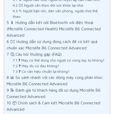
4.2
🧑‍⚕️ Người cần theo dõi sức khỏe tại nhà:
4.3
🏃 Người bận rộn, dân văn phòng, người chơi thể
thao:
5
📱 Hướng dẫn kết nối Bluetooth với điện thoại
(Microlife Connected Health) Microlife B6 Connected
Advanced
6
🧑‍⚕️ Hướng dẫn sử dụng đúng cách để có kết quả
chuẩn xác Microlife B6 Connected Advanced
7
🤔 Câu hỏi thường gặp (FAQ)
7.1
❓ Máy có thể dùng cho người có vòng tay to không?
7.2
❓ Máy đo có đau không?
7.3
❓ Có cần hiệu chuẩn lại không?
8
📊 So sánh nhanh với các dòng máy cùng phân khúc:
Microlife B6 Connected Advanced
9
📝 Đánh giá từ khách hàng đã sử dụng Microlife B6
Connected Advanced
10
📦 Chính sách & Cam kết Microlife B6 Connected
Advanced