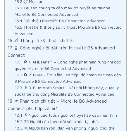
15.2
📋 Mục lục
15.3
Tại sao chúng ta cần máy đo huyết áp tại nhà
Microlife B6 Connected Advanced
15.4
Giới thiệu Microlife B6 Connected Advanced
15.5
Thiết kế & thông số kỹ thuật Microlife B6 Connected
Advanced
16
📐 Thông số kỹ thuật chi tiết
17
🧬 Công nghệ nổi bật trên Microlife B6 Advanced
Connect
17.1
🔎 1. AFIBsens™ – Công nghệ phát hiện rung nhĩ độc
quyền Microlife B6 Connected Advanced
17.2
🔄 2. MAM – Đo 3 lần liên tiếp, độ chính xác cao gấp
3 Microlife B6 Connected Advanced
17.3
📡 3. Bluetooth Smart – Kết nối không dây, quản lý
sức khỏe chủ động Microlife B6 Connected Advanced
18
📌 Phân tích chi tiết – Microlife B6 Advanced
Connect phù hợp với ai?
18.1
👵 Người cao tuổi, người bị huyết áp cao mãn tính:
18.2
🧑‍⚕️ Người cần theo dõi sức khỏe tại nhà:
18.3
🏃 Người bận rộn, dân văn phòng, người chơi thể