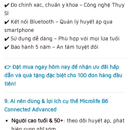
✔️ Đo chính xác, chuẩn y khoa – Công nghệ Thụy
Sĩ
✔️ Kết nối Bluetooth – Quản lý huyết áp qua
smartphone
✔️ Sử dụng dễ dàng – Phù hợp với mọi lứa tuổi
✔️ Bảo hành 5 năm – An tâm tuyệt đối
👉 Đặt mua ngay hôm nay để nhận
ưu đãi hấp
dẫn
và
quà tặng đặc biệt
cho 100 đơn hàng đầu
tiên!
9. Ai nên dùng & lợi ích cụ thể Microlife B6
Connected Advanced
Người cao tuổi & 50+
: theo dõi huyết áp, phát
hiện rung nhĩ sớm