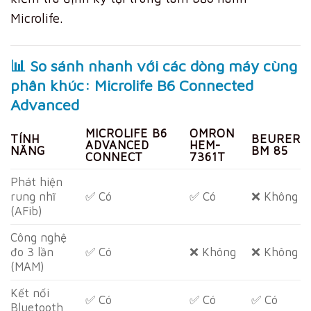
Microlife.
📊 So sánh nhanh với các dòng máy cùng
phân khúc: Microlife B6 Connected
Advanced
MICROLIFE B6
OMRON
TÍNH
BEURER
ADVANCED
HEM-
NĂNG
BM 85
CONNECT
7361T
Phát hiện
rung nhĩ
✅ Có
✅ Có
❌ Không
(AFib)
Công nghệ
đo 3 lần
✅ Có
❌ Không
❌ Không
(MAM)
Kết nối
✅ Có
✅ Có
✅ Có
Bluetooth