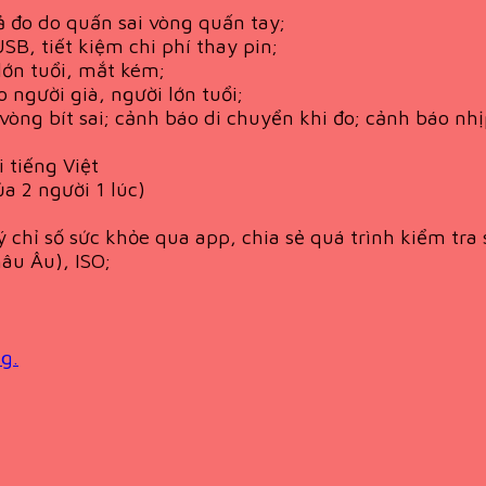
ả đo do quấn sai vòng quấn tay;
SB, tiết kiệm chi phí thay pin;
lớn tuổi, mắt kém;
 người già, người lớn tuổi;
vòng bít sai; cảnh báo di chuyển khi đo; cảnh báo nh
 tiếng Việt
a 2 người 1 lúc)
hỉ số sức khỏe qua app, chia sẻ quá trình kiểm tra 
âu Âu), ISO;
g.