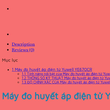
Description
Reviews (0)
Mục lục
1
Máy đo huyết áp điện tử Yuwell YE670CR
1.1
Tính năng nổi bật của Máy đo huyết áp điện tử Yu
1.2
THÔNG SỐ KỸ THUẬT Máy đo huyết áp điện tử Yu
1.3
ĐỘ CHÍNH XÁC CỦA Máy đo huyết áp điện tử Yuwe
Máy đo huyết áp điện tử 