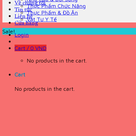
Về chúng tôi
Thực Phẩm Chức Năng
Tin tức
Thực Phẩm & Đồ Ăn
Liên hệ
Vật Tư Y Tế
Cửa hàng
Sale!
Login
Cart /
0
VND
No products in the cart.
Cart
No products in the cart.