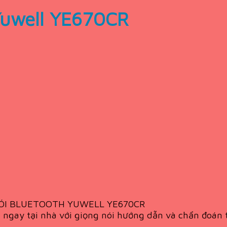
Yuwell YE670CR
NÓI BLUETOOTH YUWELL YE670CR
g ngay tại nhà với giọng nói hướng dẫn và chẩn đoá