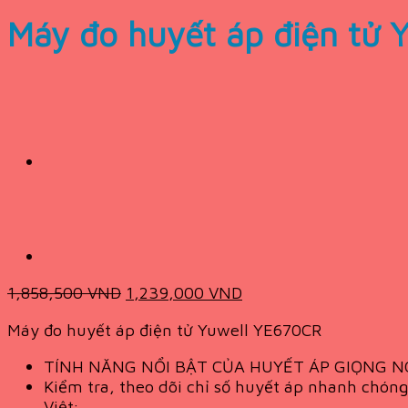
Máy đo huyết áp điện tử 
Original
Current
1,858,500
VND
1,239,000
VND
price
price
Máy đo huyết áp điện tử Yuwell YE670CR
was:
is:
1,858,500 VND.
1,239,000 VND.
TÍNH NĂNG NỔI BẬT CỦA HUYẾT ÁP GIỌNG 
Kiểm tra, theo dõi chỉ số huyết áp nhanh chón
Việt;