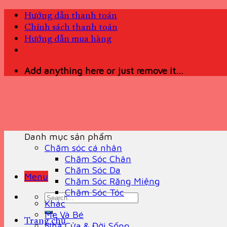
Skip
Hướng dẫn thanh toán
to
Chính sách thanh toán
content
Hướng dẫn mua hàng
Add anything here or just remove it...
Danh mục sản phẩm
Chăm sóc cá nhân
Chăm Sóc Chân
Chăm Sóc Da
Menu
Chăm Sóc Răng Miệng
Chăm Sóc Tóc
Search
Khác
for:
Mẹ Và Bé
Trang chủ
Nhà Cửa & Đời Sống