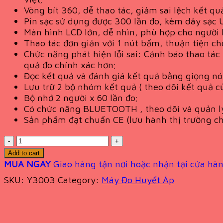
Vòng bít 360, dễ thao tác, giảm sai lệch kết qu
Pin sạc sử dụng được 300 lần đo, kèm dây sạc U
Màn hình LCD lớn, dễ nhìn, phù hợp cho người 
Thao tác đơn giản với 1 nút bấm, thuận tiện cho
Chức năng phát hiện lỗi sai: Cảnh báo thao tác 
quả đo chính xác hơn;
Đọc kết quả và đánh giá kết quả bằng giọng nói
Lưu trữ 2 bộ nhóm kết quả ( theo dõi kết quả củ
Bộ nhớ 2 người x 60 lần đo;
Có chức năng BLUETOOTH , theo dõi và quản lý c
Sản phẩm đạt chuẩn CE (lưu hành thị trường ch
Quantity
Add to cart
MUA NGAY
Giao hàng tận nơi hoặc nhận tại cửa hàn
SKU:
Y3003
Category:
Máy Đo Huyết Áp