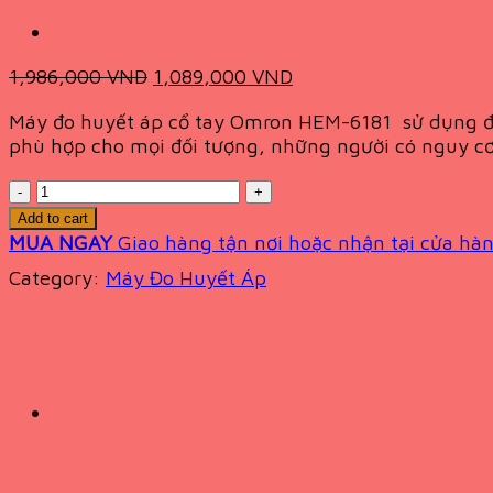
Original
Current
1,986,000
VND
1,089,000
VND
price
price
Máy đo huyết áp cổ tay Omron HEM-6181
sử dụng đ
was:
is:
phù hợp cho mọi đối tượng, những người có nguy cơ
1,986,000 VND.
1,089,000 VND.
Quantity
Add to cart
MUA NGAY
Giao hàng tận nơi hoặc nhận tại cửa hàn
Category:
Máy Đo Huyết Áp