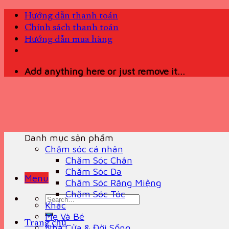
Skip
Hướng dẫn thanh toán
to
Chính sách thanh toán
content
Hướng dẫn mua hàng
Add anything here or just remove it...
Danh mục sản phẩm
Chăm sóc cá nhân
Chăm Sóc Chân
Chăm Sóc Da
Menu
Chăm Sóc Răng Miệng
Chăm Sóc Tóc
Search
Khác
for:
Mẹ Và Bé
Trang chủ
Nhà Cửa & Đời Sống