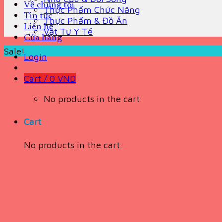
Về chúng tôi
Thực Phẩm Chức Năng
Tin tức
Thực Phẩm & Đồ Ăn
Liên hệ
Vật Tư Y Tế
Cửa hàng
Sale!
Login
Cart /
0
VND
No products in the cart.
Cart
No products in the cart.