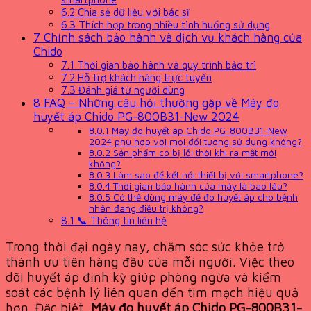
6.2
Chia sẻ dữ liệu với bác sĩ
6.3
Thích hợp trong nhiều tình huống sử dụng
7
Chính sách bảo hành và dịch vụ khách hàng của
Chido
7.1
Thời gian bảo hành và quy trình bảo trì
7.2
Hỗ trợ khách hàng trực tuyến
7.3
Đánh giá từ người dùng
8
FAQ – Những câu hỏi thường gặp về Máy đo
huyết áp Chido PG-800B31-New 2024
8.0.1
Máy đo huyết áp Chido PG-800B31-New
2024 phù hợp với mọi đối tượng sử dụng không?
8.0.2
Sản phẩm có bị lỗi thời khi ra mắt mới
không?
8.0.3
Làm sao để kết nối thiết bị với smartphone?
8.0.4
Thời gian bảo hành của máy là bao lâu?
8.0.5
Có thể dùng máy để đo huyết áp cho bệnh
nhân đang điều trị không?
8.1
📞 Thông tin liên hệ
Trong thời đại ngày nay, chăm sóc sức khỏe trở
thành ưu tiên hàng đầu của mỗi người. Việc theo
dõi huyết áp định kỳ giúp phòng ngừa và kiểm
soát các bệnh lý liên quan đến tim mạch hiệu quả
hơn. Đặc biệt,
Máy đo huyết áp Chido PG-800B31-