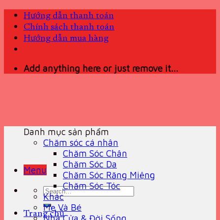
Skip
Hướng dẫn thanh toán
to
Chính sách thanh toán
content
Hướng dẫn mua hàng
Add anything here or just remove it...
Danh mục sản phẩm
Chăm sóc cá nhân
Chăm Sóc Chân
Chăm Sóc Da
Menu
Chăm Sóc Răng Miệng
Chăm Sóc Tóc
Search
Khác
for:
Mẹ Và Bé
Trang chủ
Nhà Cửa & Đời Sống