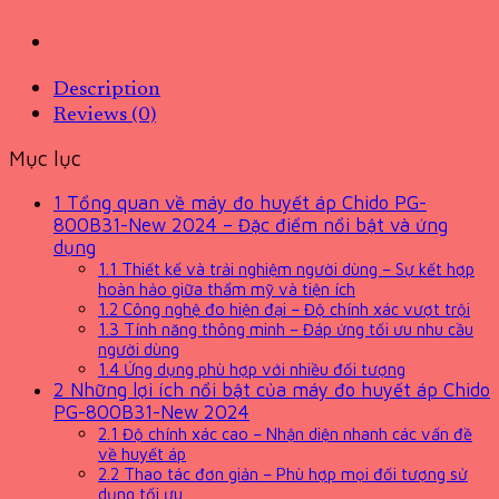
Description
Reviews (0)
Mục lục
1
Tổng quan về máy đo huyết áp Chido PG-
800B31-New 2024 – Đặc điểm nổi bật và ứng
dụng
1.1
Thiết kế và trải nghiệm người dùng – Sự kết hợp
hoàn hảo giữa thẩm mỹ và tiện ích
1.2
Công nghệ đo hiện đại – Độ chính xác vượt trội
1.3
Tính năng thông minh – Đáp ứng tối ưu nhu cầu
người dùng
1.4
Ứng dụng phù hợp với nhiều đối tượng
2
Những lợi ích nổi bật của máy đo huyết áp Chido
PG-800B31-New 2024
2.1
Độ chính xác cao – Nhận diện nhanh các vấn đề
về huyết áp
2.2
Thao tác đơn giản – Phù hợp mọi đối tượng sử
dụng tối ưu