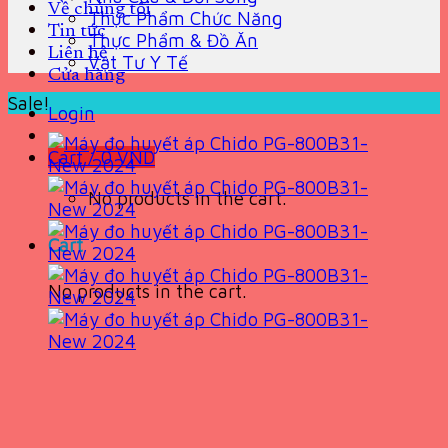
Về chúng tôi
Thực Phẩm Chức Năng
Tin tức
Thực Phẩm & Đồ Ăn
Liên hệ
Vật Tư Y Tế
Cửa hàng
Sale!
Login
Cart /
0
VND
No products in the cart.
Cart
No products in the cart.