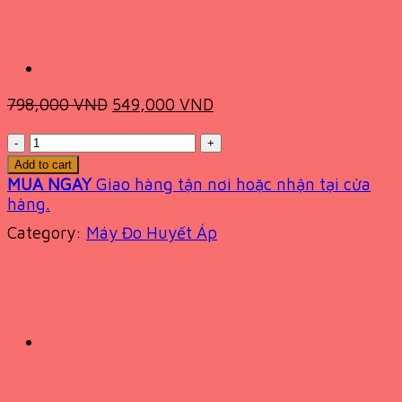
Original
Current
798,000
VND
549,000
VND
price
price
Quantity
was:
is:
798,000 VND.
549,000 VND.
Add to cart
MUA NGAY
Giao hàng tận nơi hoặc nhận tại cửa
hàng.
Category:
Máy Đo Huyết Áp