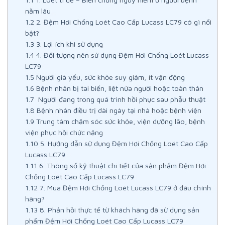
nằm lâu
1.2
2. Đệm Hơi Chống Loét Cao Cấp Lucass LC79 có gì nổi
bật?
1.3
3. Lợi ích khi sử dụng
1.4
4. Đối tượng nên sử dụng Đệm Hơi Chống Loét Lucass
LC79
1.5
Người già yếu, sức khỏe suy giảm, ít vận động
1.6
Bệnh nhân bị tai biến, liệt nửa người hoặc toàn thân
1.7
Người đang trong quá trình hồi phục sau phẫu thuật
1.8
Bệnh nhân điều trị dài ngày tại nhà hoặc bệnh viện
1.9
Trung tâm chăm sóc sức khỏe, viện dưỡng lão, bệnh
viện phục hồi chức năng
1.10
5. Hướng dẫn sử dụng Đệm Hơi Chống Loét Cao Cấp
Lucass LC79
1.11
6. Thông số kỹ thuật chi tiết của sản phẩm Đệm Hơi
Chống Loét Cao Cấp Lucass LC79
1.12
7. Mua Đệm Hơi Chống Loét Lucass LC79 ở đâu chính
hãng?
1.13
8. Phản hồi thực tế từ khách hàng đã sử dụng sản
phẩm Đệm Hơi Chống Loét Cao Cấp Lucass LC79