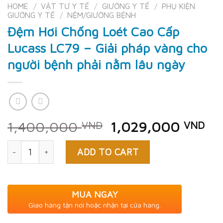
HOME
/
VẬT TƯ Y TẾ
/
GIƯỜNG Y TẾ
/
PHỤ KIỆN
GIƯỜNG Y TẾ
/
NỆM/GIƯỜNG BỆNH
Đệm Hơi Chống Loét Cao Cấp
Lucass LC79 – Giải pháp vàng cho
người bệnh phải nằm lâu ngày
Original
Cu
1,400,000
1,029,000
VND
VND
price
pri
Quantity
was:
is:
ADD TO CART
1,400,000 VND.
1,
MUA NGAY
Giao hàng tận nơi hoặc nhận tại cửa hàng.