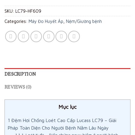
SKU:
LC79-HF609
Categories:
Máy Đo Huyết Áp
,
Nệm/Giường bệnh
DESCRIPTION
REVIEWS (0)
Mục lục
1
Đệm Hơi Chống Loét Cao Cấp Lucass LC79 – Giải
Pháp Toàn Diện Cho Người Bệnh Nằm Lâu Ngày
1.1
1. Loét tì đè – Biến chứng nguy hiểm ở người bệnh