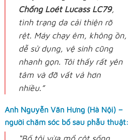
Chống Loét Lucass LC79
,
tình trạng da cải thiện rõ
rệt. Máy chạy êm, không ồn,
dễ sử dụng, vệ sinh cũng
nhanh gọn. Tôi thấy rất yên
tâm và đỡ vất vả hơn
nhiều.”
Anh Nguyễn Văn Hưng (Hà Nội) –
người chăm sóc bố sau phẫu thuật:
“Bố tôi vừa mổ cột sống,