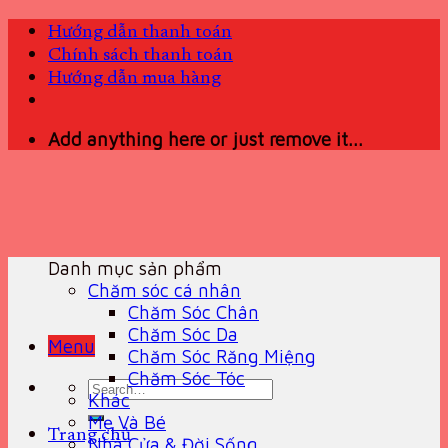
Skip
Hướng dẫn thanh toán
to
Chính sách thanh toán
content
Hướng dẫn mua hàng
Add anything here or just remove it...
Danh mục sản phẩm
Chăm sóc cá nhân
Chăm Sóc Chân
Chăm Sóc Da
Menu
Chăm Sóc Răng Miệng
Chăm Sóc Tóc
Search
Khác
for:
Mẹ Và Bé
Trang chủ
Nhà Cửa & Đời Sống