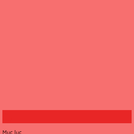
19
Th7
Mục lục