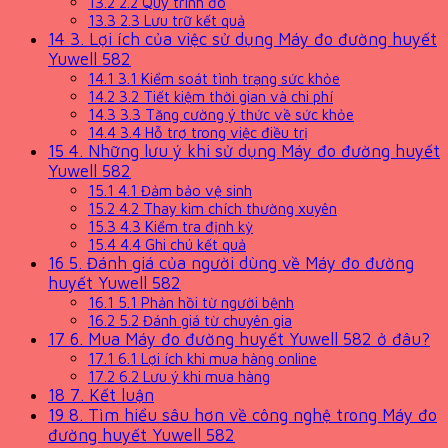
13.2
2.2 Quy trình đo
13.3
2.3 Lưu trữ kết quả
14
3. Lợi ích của việc sử dụng Máy đo đường huyết
Yuwell 582
14.1
3.1 Kiểm soát tình trạng sức khỏe
14.2
3.2 Tiết kiệm thời gian và chi phí
14.3
3.3 Tăng cường ý thức về sức khỏe
14.4
3.4 Hỗ trợ trong việc điều trị
15
4. Những lưu ý khi sử dụng Máy đo đường huyết
Yuwell 582
15.1
4.1 Đảm bảo vệ sinh
15.2
4.2 Thay kim chích thường xuyên
15.3
4.3 Kiểm tra định kỳ
15.4
4.4 Ghi chú kết quả
16
5. Đánh giá của người dùng về Máy đo đường
huyết Yuwell 582
16.1
5.1 Phản hồi từ người bệnh
16.2
5.2 Đánh giá từ chuyên gia
17
6. Mua Máy đo đường huyết Yuwell 582 ở đâu?
17.1
6.1 Lợi ích khi mua hàng online
17.2
6.2 Lưu ý khi mua hàng
18
7. Kết luận
19
8. Tìm hiểu sâu hơn về công nghệ trong Máy đo
đường huyết Yuwell 582