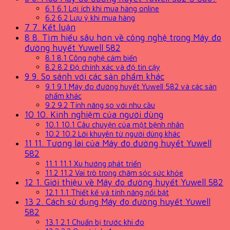
6.1
6.1 Lợi ích khi mua hàng online
6.2
6.2 Lưu ý khi mua hàng
7
7. Kết luận
8
8. Tìm hiểu sâu hơn về công nghệ trong Máy đo
đường huyết Yuwell 582
8.1
8.1 Công nghệ cảm biến
8.2
8.2 Độ chính xác và độ tin cậy
9
9. So sánh với các sản phẩm khác
9.1
9.1 Máy đo đường huyết Yuwell 582 và các sản
phẩm khác
9.2
9.2 Tính năng so với nhu cầu
10
10. Kinh nghiệm của người dùng
10.1
10.1 Câu chuyện của một bệnh nhân
10.2
10.2 Lời khuyên từ người dùng khác
11
11. Tương lai của Máy đo đường huyết Yuwell
582
11.1
11.1 Xu hướng phát triển
11.2
11.2 Vai trò trong chăm sóc sức khỏe
12
1. Giới thiệu về Máy đo đường huyết Yuwell 582
12.1
1.1 Thiết kế và tính năng nổi bật
13
2. Cách sử dụng Máy đo đường huyết Yuwell
582
13.1
2.1 Chuẩn bị trước khi đo