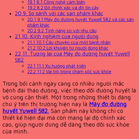
19.1
8.1 Công nghệ cảm biến
19.2
8.2 Độ chính xác và độ tin cậy
20
9. So sánh với các sản phẩm khác
20.1
9.1 Máy đo đường huyết Yuwell 582 và các sản
phẩm khác
20.2
9.2 Tính năng so với nhu cầu
21
10. Kinh nghiệm của người dùng
21.1
10.1 Câu chuyện của một bệnh nhân
21.2
10.2 Lời khuyên từ người dùng khác
22
11. Tương lai của Máy đo đường huyết Yuwell
582
22.1
11.1 Xu hướng phát triển
22.2
11.2 Vai trò trong chăm sóc sức khỏe
Trong bối cảnh ngày càng có nhiều người mắc
bệnh đái tháo đường, việc theo dõi đường huyết là
vô cùng cần thiết. Một trong những thiết bị đáng
chú ý trên thị trường hiện nay là
Máy đo đường
huyết Yuwell 582
.
Sản phẩm này không chỉ có
thiết kế hiện đại mà còn mang lại độ chính xác
cao, giúp người dùng dễ dàng theo dõi sức khỏe
của mình.