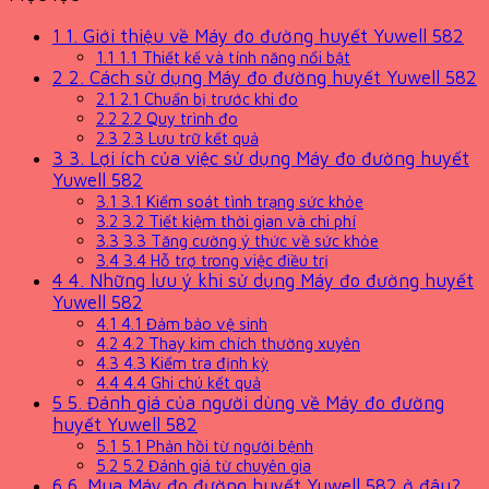
1
1. Giới thiệu về Máy đo đường huyết Yuwell 582
1.1
1.1 Thiết kế và tính năng nổi bật
2
2. Cách sử dụng Máy đo đường huyết Yuwell 582
2.1
2.1 Chuẩn bị trước khi đo
2.2
2.2 Quy trình đo
2.3
2.3 Lưu trữ kết quả
3
3. Lợi ích của việc sử dụng Máy đo đường huyết
Yuwell 582
3.1
3.1 Kiểm soát tình trạng sức khỏe
3.2
3.2 Tiết kiệm thời gian và chi phí
3.3
3.3 Tăng cường ý thức về sức khỏe
3.4
3.4 Hỗ trợ trong việc điều trị
4
4. Những lưu ý khi sử dụng Máy đo đường huyết
Yuwell 582
4.1
4.1 Đảm bảo vệ sinh
4.2
4.2 Thay kim chích thường xuyên
4.3
4.3 Kiểm tra định kỳ
4.4
4.4 Ghi chú kết quả
5
5. Đánh giá của người dùng về Máy đo đường
huyết Yuwell 582
5.1
5.1 Phản hồi từ người bệnh
5.2
5.2 Đánh giá từ chuyên gia
6
6. Mua Máy đo đường huyết Yuwell 582 ở đâu?