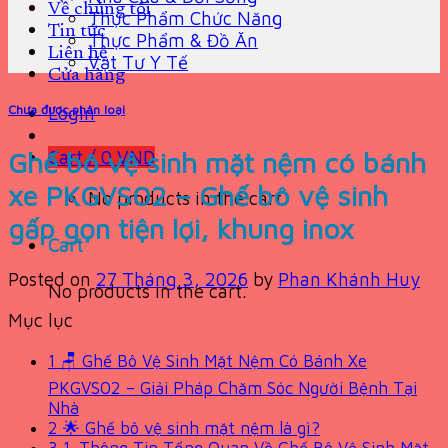
Về chúng tôi
Thực Phẩm Chức Năng
Tin tức
Thực Phẩm & Đồ Ăn
Liên hệ
Vật Tư Y Tế
Cửa hàng
Chưa được phân loại
Login
Ghế bô vệ sinh mặt nệm có bánh
Cart /
0
VND
xe PKGVS02 – Ghế bô vệ sinh
No products in the cart.
gấp gọn tiện lợi, khung inox
Cart
Posted on
27 Tháng 3, 2026
by
Phan Khánh Huy
No products in the cart.
Mục lục
1
🪑 Ghế Bô Vệ Sinh Mặt Nệm Có Bánh Xe
PKGVS02 – Giải Pháp Chăm Sóc Người Bệnh Tại
Nhà
2
🌟 Ghế bô vệ sinh mặt nệm là gì?