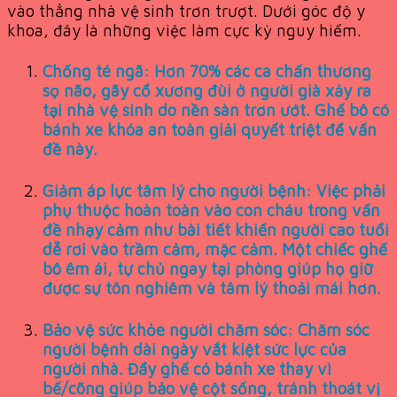
vào thẳng nhà vệ sinh trơn trượt. Dưới góc độ y
khoa, đây là những việc làm cực kỳ nguy hiểm.
Chống té ngã:
Hơn 70% các ca chấn thương
sọ não, gãy cổ xương đùi ở người già xảy ra
tại nhà vệ sinh do nền sàn trơn ướt. Ghế bô có
bánh xe khóa an toàn giải quyết triệt để vấn
đề này.
Giảm áp lực tâm lý cho người bệnh:
Việc phải
phụ thuộc hoàn toàn vào con cháu trong vấn
đề nhạy cảm như bài tiết khiến người cao tuổi
dễ rơi vào trầm cảm, mặc cảm. Một chiếc ghế
bô êm ái, tự chủ ngay tại phòng giúp họ giữ
được sự tôn nghiêm và tâm lý thoải mái hơn.
Bảo vệ sức khỏe người chăm sóc:
Chăm sóc
người bệnh dài ngày vắt kiệt sức lực của
người nhà. Đẩy ghế có bánh xe thay vì
bế/cõng giúp bảo vệ cột sống, tránh thoát vị