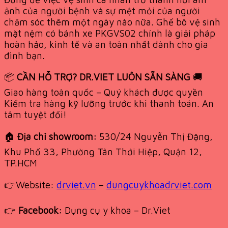
ảnh của người bệnh và sự mệt mỏi của người
chăm sóc thêm một ngày nào nữa. Ghế bô vệ sinh
mặt nệm có bánh xe PKGVS02 chính là giải pháp
hoàn hảo, kinh tế và an toàn nhất dành cho gia
đình bạn.
📦
CẦN HỖ TRỢ? DR.VIET LUÔN SẴN SÀNG
🚚
Giao hàng toàn quốc – Quý khách được quyền
Kiểm tra hàng kỹ lưỡng trước khi thanh toán. An
tâm tuyệt đối!
🏠
Địa chỉ showroom:
530/24 Nguyễn Thị Đặng,
Khu Phố 33, Phường Tân Thới Hiệp, Quận 12,
TP.HCM
👉Website:
drviet.vn
–
dungcuykhoadrviet.com
👉
Facebook:
Dụng cụ y khoa – Dr.Viet