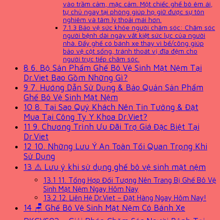
vào trầm cảm, mặc cảm. Một chiếc ghế bô êm ái,
tự chủ ngay tại phòng giúp họ giữ được sự tôn
nghiêm và tâm lý thoải mái hơn.
7.1.3
Bảo vệ sức khỏe người chăm sóc: Chăm sóc
người bệnh dài ngày vắt kiệt sức lực của người
nhà. Đẩy ghế có bánh xe thay vì bế/cõng giúp
bảo vệ cột sống, tránh thoát vị đĩa đệm cho
người trực tiếp chăm sóc.
8
6. Bộ Sản Phẩm Ghế Bô Vệ Sinh Mặt Nệm Tại
Dr.Viet Bao Gồm Những Gì?
9
7. Hướng Dẫn Sử Dụng & Bảo Quản Sản Phẩm
Ghế Bô Vệ Sinh Mặt Nệm
10
8. Tại Sao Quý Khách Nên Tin Tưởng & Đặt
Mua Tại Công Ty Y Khoa Dr.Viet?
11
9. Chương Trình Ưu Đãi Trợ Giá Đặc Biệt Tại
Dr.Viet
12
10. Những Lưu Ý An Toàn Tối Quan Trọng Khi
Sử Dụng
13
⚠️ Lưu ý khi sử dụng ghế bô vệ sinh mặt nệm
13.1
11. Tổng Hợp Đối Tượng Nên Trang Bị Ghế Bô Vệ
Sinh Mặt Nệm Ngay Hôm Nay
13.2
12. Liên Hệ Dr.Viet – Đặt Hàng Ngay Hôm Nay!
14
🪑 Ghế Bô Vệ Sinh Mặt Nệm Có Bánh Xe