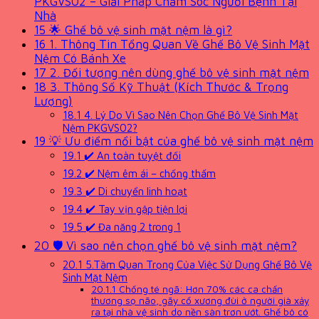
PKGVS02 – Giải Pháp Chăm Sóc Người Bệnh Tại
Nhà
15
🌟 Ghế bô vệ sinh mặt nệm là gì?
16
1. Thông Tin Tổng Quan Về Ghế Bô Vệ Sinh Mặt
Nệm Có Bánh Xe
17
2. Đối tượng nên dùng ghế bô vệ sinh mặt nệm
18
3. Thông Số Kỹ Thuật (Kích Thước & Trọng
Lượng)
18.1
4. Lý Do Vì Sao Nên Chọn Ghế Bô Vệ Sinh Mặt
Nệm PKGVS02?
19
💡 Ưu điểm nổi bật của ghế bô vệ sinh mặt nệm
19.1
✔️ An toàn tuyệt đối
19.2
✔️ Nệm êm ái – chống thấm
19.3
✔️ Di chuyển linh hoạt
19.4
✔️ Tay vịn gập tiện lợi
19.5
✔️ Đa năng 2 trong 1
20
🛡️ Vì sao nên chọn ghế bô vệ sinh mặt nệm?
20.1
5.Tầm Quan Trọng Của Việc Sử Dụng Ghế Bô Vệ
Sinh Mặt Nệm
20.1.1
Chống té ngã: Hơn 70% các ca chấn
thương sọ não, gãy cổ xương đùi ở người già xảy
ra tại nhà vệ sinh do nền sàn trơn ướt. Ghế bô có