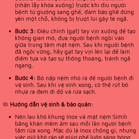
(nhấn lẫy khóa xuống) trước khi dìu người
bệnh từ giường sang ghế, đảm bảo ghế đứng
yên một chỗ, không bị trượt lùi gây té ngã.
Bước 3:
Điều chỉnh (gạt) tay vịn xuống để tạo
không gian mở, đưa người bệnh ngồi vào
giữa trung tâm mặt nệm. Sau khi người bệnh
đã ngồi vững, hãy gạt tay vịn lên lại để làm
điểm tựa và tạo sự thông thoáng, tránh ngã
ngang.
Bước 4:
Bỏ nắp nệm nhỏ ra để người bệnh đi
vệ sinh. Sau khi vệ sinh xong, có thể rút bô
nhựa ra đem đi đổ và rửa sạch.
🧼
Hướng dẫn vệ sinh & bảo quản:
Nên lau khô khung Inox và mặt nệm Simili
bằng khăn mềm ẩm sau mỗi lần người bệnh
tắm rửa xong. Mặc dù là Inox chống gỉ, nhưng
việc giữ khô ráo sẽ giúp ghế luôn sáng bóng