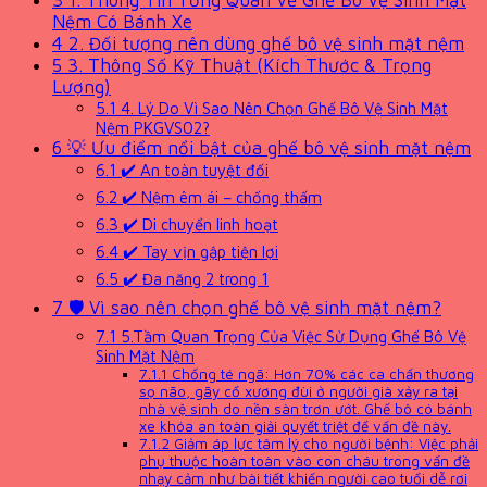
3
1. Thông Tin Tổng Quan Về Ghế Bô Vệ Sinh Mặt
Nệm Có Bánh Xe
4
2. Đối tượng nên dùng ghế bô vệ sinh mặt nệm
5
3. Thông Số Kỹ Thuật (Kích Thước & Trọng
Lượng)
5.1
4. Lý Do Vì Sao Nên Chọn Ghế Bô Vệ Sinh Mặt
Nệm PKGVS02?
6
💡 Ưu điểm nổi bật của ghế bô vệ sinh mặt nệm
6.1
✔️ An toàn tuyệt đối
6.2
✔️ Nệm êm ái – chống thấm
6.3
✔️ Di chuyển linh hoạt
6.4
✔️ Tay vịn gập tiện lợi
6.5
✔️ Đa năng 2 trong 1
7
🛡️ Vì sao nên chọn ghế bô vệ sinh mặt nệm?
7.1
5.Tầm Quan Trọng Của Việc Sử Dụng Ghế Bô Vệ
Sinh Mặt Nệm
7.1.1
Chống té ngã: Hơn 70% các ca chấn thương
sọ não, gãy cổ xương đùi ở người già xảy ra tại
nhà vệ sinh do nền sàn trơn ướt. Ghế bô có bánh
xe khóa an toàn giải quyết triệt để vấn đề này.
7.1.2
Giảm áp lực tâm lý cho người bệnh: Việc phải
phụ thuộc hoàn toàn vào con cháu trong vấn đề
nhạy cảm như bài tiết khiến người cao tuổi dễ rơi