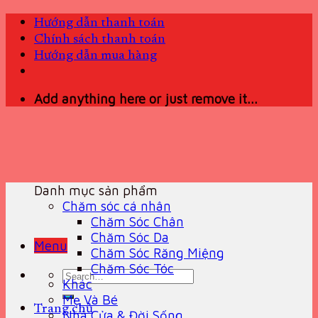
Skip
Hướng dẫn thanh toán
to
Chính sách thanh toán
content
Hướng dẫn mua hàng
Add anything here or just remove it...
Danh mục sản phẩm
Chăm sóc cá nhân
Chăm Sóc Chân
Chăm Sóc Da
Menu
Chăm Sóc Răng Miệng
Chăm Sóc Tóc
Search
Khác
for:
Mẹ Và Bé
Trang chủ
Nhà Cửa & Đời Sống