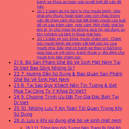
bánh xe khóa an toàn giải quyết triệt để vấn đề
này.
20.1.2
Giảm áp lực tâm lý cho người bệnh: Việc
phải phụ thuộc hoàn toàn vào con cháu trong
vấn đề nhạy cảm như bài tiết khiến người cao tuổi
dễ rơi vào trầm cảm, mặc cảm. Một chiếc ghế bô
êm ái, tự chủ ngay tại phòng giúp họ giữ được sự
tôn nghiêm và tâm lý thoải mái hơn.
20.1.3
Bảo vệ sức khỏe người chăm sóc: Chăm
sóc người bệnh dài ngày vắt kiệt sức lực của
người nhà. Đẩy ghế có bánh xe thay vì bế/cõng
giúp bảo vệ cột sống, tránh thoát vị đĩa đệm cho
người trực tiếp chăm sóc.
21
6. Bộ Sản Phẩm Ghế Bô Vệ Sinh Mặt Nệm Tại
Dr.Viet Bao Gồm Những Gì?
22
7. Hướng Dẫn Sử Dụng & Bảo Quản Sản Phẩm
Ghế Bô Vệ Sinh Mặt Nệm
23
8. Tại Sao Quý Khách Nên Tin Tưởng & Đặt
Mua Tại Công Ty Y Khoa Dr.Viet?
24
9. Chương Trình Ưu Đãi Trợ Giá Đặc Biệt Tại
Dr.Viet
25
10. Những Lưu Ý An Toàn Tối Quan Trọng Khi
Sử Dụng
26
⚠️ Lưu ý khi sử dụng ghế bô vệ sinh mặt nệm
26.1
11. Tổng Hợp Đối Tượng Nên Trang Bị Ghế Bô