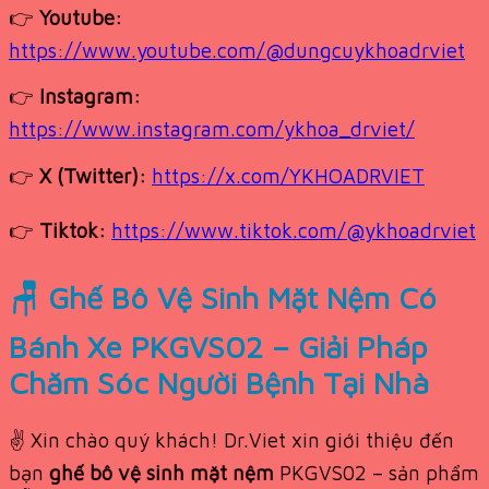
👉
Youtube:
https://www.youtube.com/@dungcuykhoadrviet
👉
Instagram:
https://www.instagram.com/ykhoa_drviet/
👉
X (Twitter):
https://x.com/YKHOADRVIET
👉
Tiktok:
https://www.tiktok.com/@ykhoadrviet
🪑 Ghế Bô Vệ Sinh Mặt Nệm Có
Bánh Xe PKGVS02 – Giải Pháp
Chăm Sóc Người Bệnh Tại Nhà
✌️ Xin chào quý khách! Dr.Viet xin giới thiệu đến
bạn
ghế bô vệ sinh mặt nệm
PKGVS02 – sản phẩm